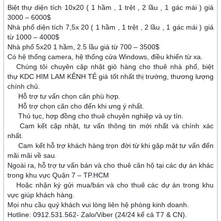
Biệt thự diện tích 10x20 ( 1 hầm , 1 trệt , 2 lầu , 1 gác mái ) giá
3000 – 6000$
Nhà phố diện tích 7,5x 20 ( 1 hầm , 1 trệt , 2 lầu , 1 gác mái ) giá
từ 1000 – 4000$
Nhà phố 5x20 1 hầm, 2.5 lầu giá từ 700 – 3500$
Có hệ thống camera, hệ thống cửa Windows, điều khiển từ xa.
Chúng tôi chuyên cập nhật giỏ hàng cho thuê nhà phố, biệt
⚜️
thự KDC HIM LAM KÊNH TẺ giá tốt nhất thị trường, thương lượng
chính chủ.
Hỗ trợ tư vấn chọn căn phù hợp.
✅
Hỗ trợ chọn căn cho đến khi ưng ý nhất.
✅
Thủ tục, hợp đồng cho thuê chuyên nghiệp và uy tín.
✅
Cam kết cập nhật, tư vấn thông tin mới nhất và chính xác
✅
nhất.
Cam kết hỗ trợ khách hàng trọn đời từ khi gặp mặt tư vấn đến
✅
mãi mãi về sau.
Ngoài ra, hỗ trợ tư vấn bán và cho thuê căn hộ tại các dự án khác
trong khu vực Quận 7 – TP.HCM
Hoặc nhận ký gửi mua/bán và cho thuê các dự án trong khu
⚜
vực giúp khách hàng.
Mọi nhu cầu quý khách vui lòng liên hệ phòng kinh doanh.
Hotline: 0912.531.562- Zalo/Viber (24/24 kể cả T7 & CN).