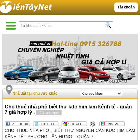
Tài khoản
Nhà đất tại Khu vực khác
Cho thuê nhà phố biệt thự kdc him lam kênh tẻ - quận
7 giá hợp lý .
771 lượt xem
CHO THUÊ NHÀ PHỐ , BIỆT THỰ NGUYÊN CĂN KDC HIM LAM
KÊNH TẺ - PHƯỜNG TÂN HƯNG – QUẬN 7