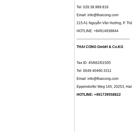
Tel: 028.38.989.818
Email: info@thaicong.com
215 A1 Nguyễn Văn Hưởng, P. Thả
HOTLINE: +84914938844
---------------------------------------------
THAI CONG GmbH & Co.KG
Tax ID: 45/662/01505
Tel: 0049.40490.3311
Email: info@thaicong.com
Eppendorfer Weg 165, 20253, Ha
HOTLINE: +491739558822