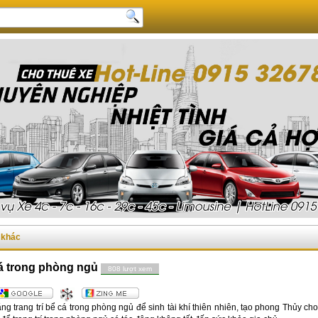
c khác
cá trong phòng ngủ
808 lượt xem
ng trang trí bể cá trong phòng ngủ để sinh tài khí thiên nhiên, tạo phong Thủy c