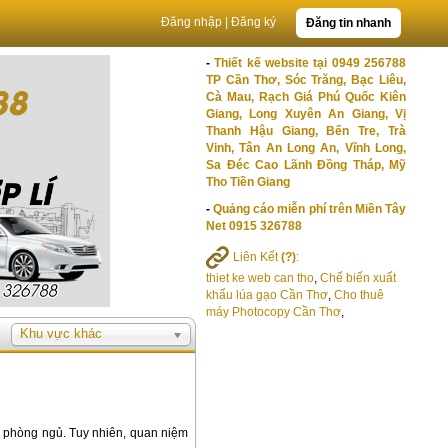
Đăng nhập
|
Đăng ký
Đăng tin nhanh
-
Thiết kế website tại 0949 256788
TP Cần Thơ, Sóc Trăng, Bạc Liêu,
Cà Mau, Rạch Giá Phú Quốc Kiên
Giang, Long Xuyên An Giang, Vị
Thanh Hậu Giang, Bến Tre, Trà
Vinh, Tân An Long An, Vĩnh Long,
Sa Đéc Cao Lãnh Đồng Tháp, Mỹ
Tho Tiền Giang
-
Quảng cáo miễn phí trên Miền Tây
Net 0915 326788
Liên Kết
(?)
:
thiet ke web can tho
,
Chế biến xuất
khẩu lúa gạo Cần Thơ
,
Cho thuê
máy Photocopy Cần Thơ
,
Khu vực khác
ho phòng ngủ. Tuy nhiên, quan niệm