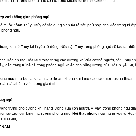
 để trang trí trong phòng ngủ có tác động không tốt đến sức khỏe gia chủ.
ợp với không gian phòng ngủ
thuộc hành Thủy, Thủy có tác dụng sinh tài rất tốt, phù hợp cho việc trang trí ở
o phòng ngủ.
trong khi đó Thủy lại là yếu tố động. Nếu đặt Thủy trong phòng ngủ sẽ tạo ra nhữn
c Hỏa nhưng Hỏa lại tượng trưng cho dương khí của cơ thể người, còn Thủy tượ
y, việc trang trí bể cá trong phòng ngủ khiến cho năng lượng của Hỏa bị yếu đi
hòng ngủ
như bể cá sẽ làm cho độ ẩm không khí tăng cao, tạo môi trường thuận lợi
của các thành viên trong gia đình.
hòng ngủ
ng trưng cho dương khí, năng lượng của con người. Vì vậy, trong phòng ngủ gia 
ên sự tươi vui, lãng mạn trong phòng ngủ.
Nội thất phòng ngủ
mang yếu tố Hỏa 
n màu ấm,..
T NAM