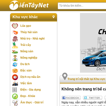
Khu vực khác
Lúa gạo
Thủy hải sản
Nhà trọ - Nhà nghỉ
Trái cây
Nông sản
Nông nghiệp
Du lịch
Đặc sản
Dịch vụ nấu ăn
Trang trí nội thất tại Khu vự
Việc làm
Không nên trang trí bể 
Điện - Gia dụng
Đẹp - Khỏe
Ngày nay, vẫn nhiều người nghĩ rằ
Ẩm thực - Giải trí