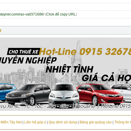
entaynet.com/rao-vat/371686/
(
Click để copy URL
)
g
u Miền Tây Net
|
Liên hệ góp ý
|
Quy định sử dụng
|
Bảng giá quảng cáo
|
Thông tin 