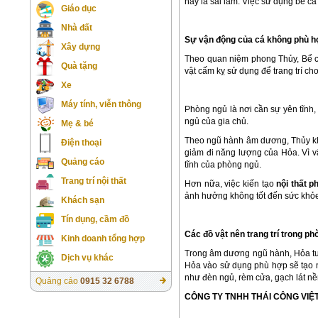
này là sai lầm. Việc sử dụng bể cá
Giáo dục
Nhà đất
Sự vận động của cá không phù h
Xây dựng
Theo quan niệm phong Thủy, Bể cá 
Quà tặng
vật cấm kỵ sử dụng để trang trí ch
Xe
Máy tính, viễn thông
Phòng ngủ là nơi cần sự yên tĩnh, 
ngủ của gia chủ.
Mẹ & bé
Theo ngũ hành âm dương, Thủy khắ
Điện thoại
giảm đi năng lượng của Hỏa. Vì vậ
Quảng cáo
tĩnh của phòng ngủ.
Trang trí nội thất
Hơn nữa, việc kiến tạo
nội thất p
ảnh hưởng không tốt đến sức khỏe 
Khách sạn
Tín dụng, cầm đồ
Các đồ vật nên trang trí trong p
Kinh doanh tổng hợp
Trong âm dương ngũ hành, Hỏa tượ
Dịch vụ khác
Hỏa vào sử dụng phù hợp sẽ tạo n
như đèn ngủ, rèm cửa, gạch lát nề
Quảng cáo
0915 32 6788
CÔNG TY TNHH THÁI CÔNG VIỆ