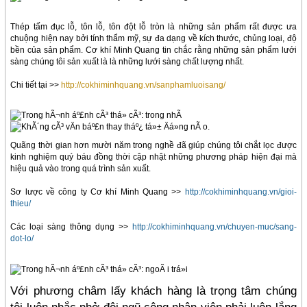
Thép tấm đục lỗ, tôn lỗ, tôn đột lỗ tròn là những sản phẩm rất được ưa
chuộng hiện nay bởi tính thẩm mỹ, sự đa dạng về kích thước, chủng loại, độ
bền của sản phẩm. Cơ khí Minh Quang tin chắc rằng những sản phẩm lưới
sàng chúng tôi sản xuất là là những lưới sàng chất lượng nhất.
Chi tiết tại >>
http://cokhiminhquang.vn/sanphamluoisang/
Quãng thời gian hơn mười năm trong nghề đã giúp chúng tôi chắt lọc được
kinh nghiệm quý báu đồng thời cập nhật những phương pháp hiện đại mà
hiệu quả vào trong quá trình sản xuất.
Sơ lược về công ty Cơ khí Minh Quang >>
http://cokhiminhquang.vn/gioi-
thieu/
Các loại sàng thông dụng >>
http://cokhiminhquang.vn/chuyen-muc/sang-
dot-lo/
Với phương châm lấy khách hàng là trọng tâm chúng
tôi luôn nhắc nhở đội ngũ công nhân viên phải luôn lắng