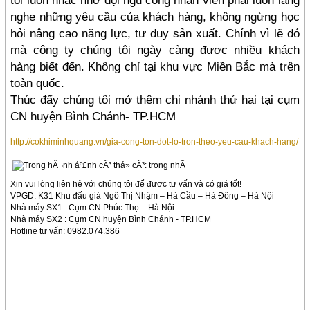
nghe những yêu cầu của khách hàng, không ngừng học
hỏi nâng cao năng lực, tư duy sản xuất. Chính vì lẽ đó
mà công ty chúng tôi ngày càng được nhiều khách
hàng biết đến. Không chỉ tại khu vực Miền Bắc mà trên
toàn quốc.
Thúc đẩy chúng tôi mở thêm chi nhánh thứ hai tại cụm
CN huyện Bình Chánh- TP.HCM
http://cokhiminhquang.vn/gia-cong-ton-dot-lo-tron-theo-yeu-cau-khach-hang/
Xin vui lòng liên hệ với chúng tôi để được tư vấn và có giá tốt!
VPGD: K31 Khu đấu giá Ngô Thị Nhậm – Hà Cầu – Hà Đông – Hà Nội
Nhà máy SX1 : Cụm CN Phúc Thọ – Hà Nội
Nhà máy SX2 : Cụm CN huyện Bình Chánh - TP.HCM
Hotline tư vấn: 0982.074.386