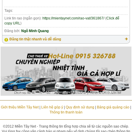
Tags:
Link tin rao (ngắn gọn):
https://mientaynet.com/rao-vat/361867/
(
Click để
copy URL
)
Đăng bởi:
Ngô Minh Quang
Đăng tin thật nhanh và dễ dàng
Giới thiệu Miền Tây Net
|
Liên hệ góp ý
|
Quy định sử dụng
|
Bảng giá quảng cáo
|
Thông tin thanh toán
©2012 Miền Tây Net - Trang thông tin tổng hợp chia sẽ từ các nguồn sao chép.
Vui lòng fax công văn cảnh báo vi phạm nếu vô tình chúng tôi sao chép thông tin