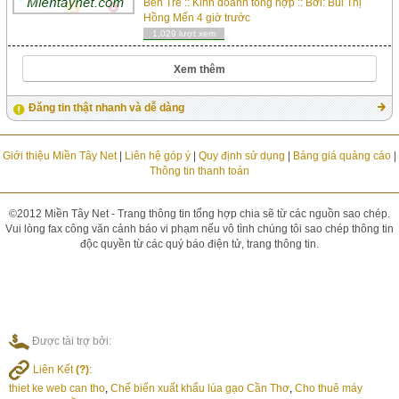
Bến Tre
::
Kinh doanh tổng hợp
:: Bởi:
Bùi Thị
Hồng Mến
4 giờ trước
1,029 lượt xem
Xem thêm
Đăng tin thật nhanh và dễ dàng
Giới thiệu Miền Tây Net
|
Liên hệ góp ý
|
Quy định sử dụng
|
Bảng giá quảng cáo
|
Thông tin thanh toán
©2012 Miền Tây Net - Trang thông tin tổng hợp chia sẽ từ các nguồn sao chép.
Vui lòng fax công văn cảnh báo vi phạm nếu vô tình chúng tôi sao chép thông tin
độc quyền từ các quý báo điện tử, trang thông tin.
Được tài trợ bởi:
Liên Kết
(?)
:
thiet ke web can tho
,
Chế biến xuất khẩu lúa gạo Cần Thơ
,
Cho thuê máy