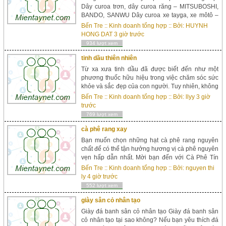
Dây curoa trơn, dây curoa răng – MITSUBOSHI,
BANDO, SANWU Dây curoa xe tayga, xe môtô –
MITSUBOSHI Xích inox, xích thép – KANA,
Bến Tre
::
Kinh doanh tổng hợp
:: Bởi:
HUYNH
DONGHUA, DID Keo dán gioăng, l&agr...
HONG DAT
3 giờ trước
934 lượt xem
tinh dầu thiên nhiên
Từ xa xưa tinh dầu đã được biết đến như một
phương thuốc hữu hiệu trong việc chăm sóc sức
khỏe và sắc đẹp của con người. Tuy nhiên, không
phải ai cũng biết sử dụng đúng cách để tinh dầu
Bến Tre
::
Kinh doanh tổng hợp
:: Bởi:
llyy
3 giờ
có thể phát huy tốt công dụng của nó. Hương tinh
trước
dầu nguy&ec...
769 lượt xem
cà phê rang xay
Bạn muốn chọn những hạt cà phê rang nguyên
chất để có thể tận hưởng hương vị cà phê nguyên
vẹn hấp dẫn nhất. Mời bạn đến với Cà Phê Tín
Đức đơn vị chuyên chế biến, thu mua, xuất khẩu
Bến Tre
::
Kinh doanh tổng hợp
:: Bởi:
nguyen thi
cà phê Tây Nguyên uy tín...
ly
4 giờ trước
552 lượt xem
giày sân cỏ nhân tạo
Giày đá banh sân cỏ nhân tạo Giày đá banh sân
cỏ nhân tạo tại sao không? Nếu bạn yêu thích đá