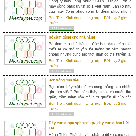
Công ty may đồng phục Queen Fashion đơn vị
may đồng phục uy tín số 1 Việt Nam. Bạn có nhu
cầu may đồng phục công ty, đồng phục nhóm,
đồng phục tổ chức…Mời bạn đến với công ty may
Bến Tre
::
Kinh doanh tổng hợp
:: Bởi:
llyy
2 giờ
đồng phục Queen Fashion, đơn vị dẫn đầu trong
trước
thiết kế may in các loại đồng phục. May...
812 lượt xem
bộ đàm dùng cho nhà hàng
Bộ đàm cho nhà hàng Các bạn đang cần một
thiết bị có thể truyền tải thông tin vừa nhanh
chóng nhưng cùng mộ thời gian có thể truyền tải
thông tin cho nhiều người lại không hạn chế trong
Bến Tre
::
Kinh doanh tổng hợp
:: Bởi:
llyy
2 giờ
bất kỳ không gian nào như nhà h...
trước
861 lượt xem
đèn xông tinh dầu
Bạn cảm thấy mệt mỏi và căng thẳng sau nhiều
giờ làm việc? Bạn cảm thấy stress và muốn thư
giãn, trầm mình vào thế giới quyến rũ của các
hương thơm tinh dầu. Mời bạn đến với thế giới
Bến Tre
::
Kinh doanh tổng hợp
:: Bởi:
llyy
2 giờ
tinh dầu thơm IMA để cùng hòa mình vào hương
trước
tinh dầu thơm q...
651 lượt xem
Dây curoa spa spb spc spz, dây curoa bản L XL
FM
Hồng Thiên Phát chuyên phân phối và cung cấp: