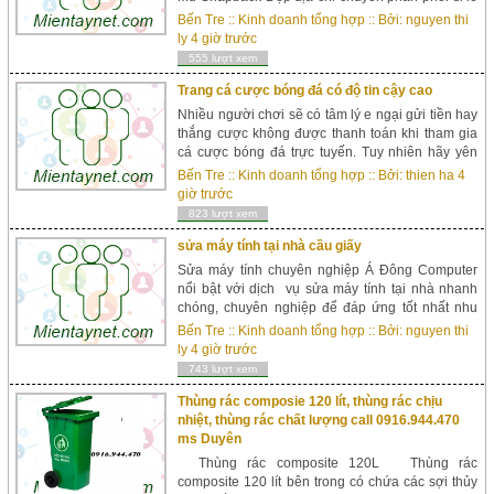
các mẫu mũ Snapback, mũ lưỡi trai, mù Hiphop
Bến Tre
::
Kinh doanh tổng hợp
:: Bởi:
nguyen thi
hot nhất trên thị trường. Shop mũ Snapback đẹp
ly
4 giờ trước
Shop Mũ Snapback Đẹp là địa chỉ quen thuộc của
555 lượt xem
h...
Trang cá cược bóng đá có độ tin cậy cao
Nhiều người chơi sẽ có tâm lý e ngại gửi tiền hay
thắng cược không được thanh toán khi tham gia
cá cược bóng đá trực tuyến. Tuy nhiên hãy yên
tâm nhà cái Thiên Hạ có uy tín luôn bảo đảm chất
Bến Tre
::
Kinh doanh tổng hợp
:: Bởi:
thien ha
4
lượng dịch...
giờ trước
823 lượt xem
sửa máy tính tại nhà cầu giấy
Sửa máy tính chuyên nghiệp Á Đông Computer
nổi bật với dịch vụ sửa máy tính tại nhà nhanh
chóng, chuyên nghiệp để đáp ứng tốt nhất nhu
cầu sửa chữa, khắc phục mọi loại lỗi đối với
Bến Tre
::
Kinh doanh tổng hợp
:: Bởi:
nguyen thi
Laptop, máy tính để bàn, hệ thống mạng...
ly
4 giờ trước
743 lượt xem
Thùng rác composie 120 lít, thùng rác chịu
nhiệt, thùng rác chất lượng call 0916.944.470
ms Duyên
Thùng rác composite 120L Thùng rác
composite 120 lít bên trong có chứa các sợi thủy