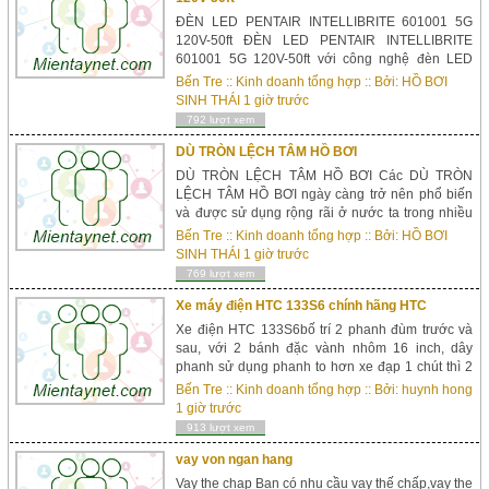
ĐÈN LED PENTAIR INTELLIBRITE 601001 5G
120V-50ft ĐÈN LED PENTAIR INTELLIBRITE
601001 5G 120V-50ft với công nghệ đèn LED
vượt trội. Hiệu quả năng lượng, giá trị lâu dài,
Bến Tre
::
Kinh doanh tổng hợp
:: Bởi:
HỒ BƠI
chất lượng ánh sáng và khả năng kiểm soát nó.
SINH THÁI
1 giờ trước
Với IntelliBrite ...
792 lượt xem
DÙ TRÒN LỆCH TÂM HỒ BƠI
DÙ TRÒN LỆCH TÂM HỒ BƠI Các DÙ TRÒN
LỆCH TÂM HỒ BƠI ngày càng trở nên phổ biến
và được sử dụng rộng rãi ở nước ta trong nhiều
năm qua. Bởi sự thiết kế mang tính cách mạng
Bến Tre
::
Kinh doanh tổng hợp
:: Bởi:
HỒ BƠI
của họ, đặt cột hỗ trợ chính lên bê...
SINH THÁI
1 giờ trước
769 lượt xem
Xe máy điện HTC 133S6 chính hãng HTC
Xe điện HTC 133S6bố trí 2 phanh đùm trước và
sau, với 2 bánh đặc vành nhôm 16 inch, dây
phanh sử dụng phanh to hơn xe đạp 1 chút thì 2
phanh này chỉ đảm bảo an toàn khi đi với tốc độ
Bến Tre
::
Kinh doanh tổng hợp
:: Bởi:
huynh hong
dưới 30km/h. Xe điện HTC 133S6c&oacut...
1 giờ trước
913 lượt xem
vay von ngan hang
Vay the chap Bạn có nhu cầu vay thế chấp,vay the