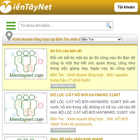
Tài khoản
Kinh doanh tổng hợp tại Bến Tre mới đăng
|
Xem nhiều nhất
lợi ích của bản đồ
Đối với bất kỳ một dự án thi công nào thì Bản đồ
cũng là một thứ hết sức quan trọng, cũng như
trong việc giảng dạy. Ngày nay, do công nghệ
phát triển rất cao, tỉ lệ đo đạt, xác định vị trí đã làm
Bến Tre
::
Kinh doanh tổng hợp
:: Bởi:
nguyên
lên một một tầm phát triển mớ...
trung hậu
27 phút trước
820 lượt xem
BỘ LỌC CÁT HỒ BƠI HAYWARD S180T
BỘ LỌC CÁT HỒ BƠI HAYWARD S180T Đối với
nước hồ bơi trong vắt, không có bộ lọc cát nào tốt
hơn BỘ LỌC CÁT HỒ BƠI HAYWARD S180T. Với
BỘ LỌC CÁT HỒ BƠI HAYWARD S180T cho các
Bến Tre
::
Kinh doanh tổng hợp
:: Bởi:
HỒ BƠI
hồ bơi trên mặt đất cung cấp cho bạn công nghệ
SINH THÁI
46 phút trước
lọc cát tiên tiến nh...
773 lượt xem
thay đổi giấy phép kinh doanh