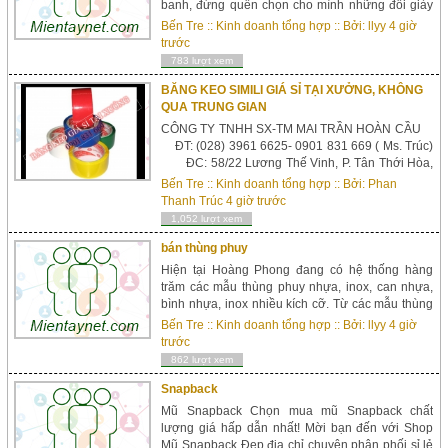
banh, đừng quên chọn cho mình những đôi giày
dành riêng cho sân cỏ nhân tạo. Để có được ...
Bến Tre
::
Kinh doanh tổng hợp
:: Bởi:
llyy
4 giờ
trước
783 lượt xem
BĂNG KEO SIMILI GIÁ SỈ TẠI XƯỞNG, KHÔNG
QUA TRUNG GIAN
CÔNG TY TNHH SX-TM MAI TRẦN HOÀN CẦU
ĐT: (028) 3961 6625- 0901 831 669 ( Ms. Trúc)
ĐC: 58/22 Lương Thế Vinh, P. Tân Thới Hòa,
Quận Tân Phú, TP. Hồ Chí Minh &n...
Bến Tre
::
Kinh doanh tổng hợp
:: Bởi:
Phan
Thanh Trúc
4 giờ trước
1,052 lượt xem
bán thùng phuy
Hiện tại Hoàng Phong đang có hệ thống hàng
trăm các mẫu thùng phuy nhựa, inox, can nhựa,
bình nhựa, inox nhiều kích cỡ. Từ các mẫu thùng
10L, 20L, 30L, 50L, 100L, 200L…hay nhưng tank,
Bến Tre
::
Kinh doanh tổng hợp
:: Bởi:
llyy
4 giờ
thùng nhựa lớn 1000L để đáp ứng nhu cầu mọi
trước
kh&aacut...
862 lượt xem
Snapback
Mũ Snapback Chọn mua mũ Snapback chất
lượng giá hấp dẫn nhất! Mời bạn đến với Shop
Mũ Snapback Đẹp địa chỉ chuyên phân phối sỉ lẻ