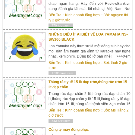
chap ngan hang. Hãy đến với ReviewBank.vn
trang đánh giá lãi suất tốt nhất tại Việt Nam. Nơi
bạn có thể nhanh chóng chọn ngân hàng cho vay
Bến Tre
::
Kinh doanh tổng hợp
:: Bởi:
nguyen thi
uy tín với lãi suất thấp nhất. Vay the chap ngan
ly
2 giờ trước
hang ...
770 lượt xem
NHỮNG ĐIỀU ÍT AI BIẾT VỀ LOA YAMAHA NS-
SW300 BLACK
Loa Yamaha này thực sự là một dòng sub hay cho
mọi dàn âm thanh gia đình từ karaoke hay nghe
nhạc, xem phim. Đừng bỏ lở bạn nhé! >>>Xem
thêm: Loa Bose Âm trầm rõ ràng Cổng Twisted
Bến Tre
::
Kinh doanh tổng hợp
:: Bởi:
thuh
2 giờ
Flare...
trước
1,105 lượt xem
Thùng rác y tế 15 lít đạp tròn,thùng rác tròn 15
lít đạp chân
Thùng rác đạp chân 2 lít,thùng rác đạp chân 10
lít,thùng rác đạp chân y tế 15 lít,thùng rác y tế đạp
chân tròn 15 lít,thùng rác bệnh viện đạp chân 15
lít,thùng rác ...
Bến Tre
::
Kinh doanh tổng hợp
:: Bởi:
Ms Hằng
2
giờ trước
732 lượt xem
Công ty may đồng phục