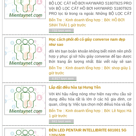
BỘ LỌC CÁT HỒ BƠI HAYWARD S180T92S PRO
Với BỘ LỌC CÁT HỒ BƠI HAYWARD S180T92S
PRO lọc từ trong ra ngoài. Những BỘ LỌC CÁT
HỒ BƠI HAYWARD S180T92S PRO có bộ khuếch
Bến Tre
::
Kinh doanh tổng hợp
:: Bởi:
HỒ BƠI
tán không thể tách rời. Phân phối đồng đều nước
SINH THÁI
1 giờ trước
chưa qua lọc trên lớp phủ cát tron...
732 lượt xem
Học cách phối đồ có giày converse nam đẹp
như sao
đôi khi bạn boăn khoăn không biết mình nên phối
hợp y phục gì sở hữu giày converse để tạo được
thời trang ấn tượng nhất. Bài viết này sẽ san
sẻ cách vệ sinh giày thể thao để bạn mang thể
Bến Tre
::
Kinh doanh tổng hợp
:: Bởi:
shop giày
1
phối đồ mang giày converse nam đẹp như
giờ trước
saoGi&agra...
4,917 lượt xem
Lắp đặt điều hòa tại Hưng Yên
Với khí hậu nắng nóng như hiện nay nhu cầu sử
dụng điều hòa rất là lớn ở các hộ gia đình, cơ
quan, công ty. Việc lựa chọn một điêuù hòa và lắp
đặt điều hòa sao cho phù hợp với nhu cầu và đạt
Bến Tre
::
Kinh doanh tổng hợp
:: Bởi:
Lê Ngọc Hà
hiệu quả cao là điều ...
1 giờ trước
641 lượt xem
ĐÈN LED PENTAIR INTELLIBRITE 601001 5G
120V-50ft