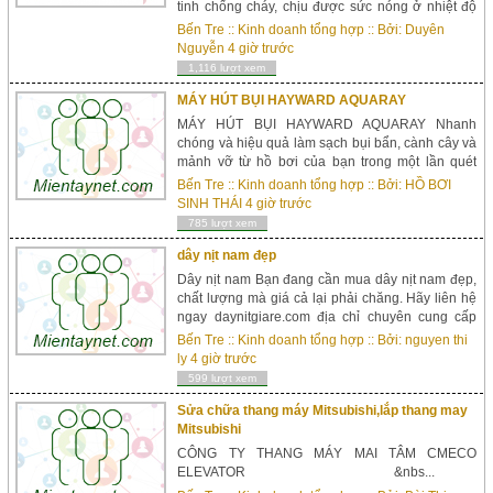
tinh chống cháy, chịu được sức nóng ở nhiệt độ
cao, kết cấu không bị ảnh hưởng bởi các tia cực
Bến Tre
::
Kinh doanh tổng hợp
:: Bởi:
Duyên
tím trực tiếp từ mặt trời. Kh&...
Nguyễn
4 giờ trước
1,116 lượt xem
MÁY HÚT BỤI HAYWARD AQUARAY
MÁY HÚT BỤI HAYWARD AQUARAY Nhanh
chóng và hiệu quả làm sạch bụi bẩn, cành cây và
mảnh vỡ từ hồ bơi của bạn trong một lần quét
bằng cách sử dụng MÁY HÚT BỤI HAYWARD
Bến Tre
::
Kinh doanh tổng hợp
:: Bởi:
HỒ BƠI
AQUARAY. Chất tẩy rửa này có một bộ phận
SINH THÁI
4 giờ trước
chuyển động duy ...
785 lượt xem
dây nịt nam đẹp
Dây nịt nam Bạn đang cần mua dây nịt nam đẹp,
chất lượng mà giá cả lại phải chăng. Hãy liên hệ
ngay daynitgiare.com địa chỉ chuyên cung cấp
các dòng sản phẩm dây nịt nam Hàn Quốc uy tín,
Bến Tre
::
Kinh doanh tổng hợp
:: Bởi:
nguyen thi
chất lượng cao. Dây nịt nam uy tín chất...
ly
4 giờ trước
599 lượt xem
Sửa chữa thang máy Mitsubishi,lắp thang may
Mitsubishi
CÔNG TY THANG MÁY MAI TÂM CMECO
ELEVATOR &nbs...