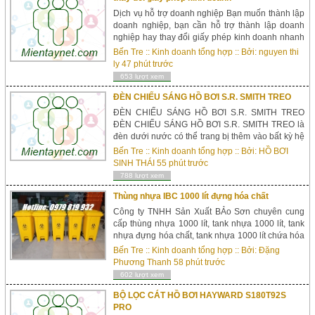
Dịch vụ hỗ trợ doanh nghiệp Bạn muốn thành lập
doanh nghiệp, bạn cần hỗ trợ thành lập doanh
nghiệp hay thay đổi giấy phép kinh doanh nhanh
chóng, chuyên nghiệp. Mời bạn đến với
Bến Tre
::
Kinh doanh tổng hợp
:: Bởi:
nguyen thi
trolydoanhnghiep.vn đơn vị cung cấp chuỗi dịch
ly
47 phút trước
vụ tiện ích để hỗ trợ doanh nghiệp tối đa trong
653 lượt xem
qu&aac...
ĐÈN CHIẾU SÁNG HỒ BƠI S.R. SMITH TREO
ĐÈN CHIẾU SÁNG HỒ BƠI S.R. SMITH TREO
ĐÈN CHIẾU SÁNG HỒ BƠI S.R. SMITH TREO là
đèn dưới nước có thể trang bị thêm vào bất kỳ hệ
thống chiếu sáng hồ bơi hiện có nào. Với ánh
Bến Tre
::
Kinh doanh tổng hợp
:: Bởi:
HỒ BƠI
sáng cung cấp chiếu sáng đáng kinh ...
SINH THÁI
55 phút trước
788 lượt xem
Thùng nhựa IBC 1000 lít đựng hóa chất
Công ty TNHH Sản Xuất BẢo Sơn chuyên cung
cấp thùng nhựa 1000 lít, tank nhựa 1000 lít, tank
nhựa đựng hóa chất, tank nhựa 1000 lít chứa hóa
chất mới 100%. Tank nhựa 1000 lít đựng hóa chất
Bến Tre
::
Kinh doanh tổng hợp
:: Bởi:
Đặng
mới 100% Miệng bồn: Đường kính 150mm,
Phương Thanh
58 phút trước
c&oacu...
602 lượt xem
BỘ LỌC CÁT HỒ BƠI HAYWARD S180T92S
PRO