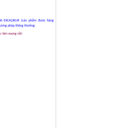
ính EXCALIBUR (sản phẩm được hãng
hương pháp thông thường;
ặc kén xoong nồi;