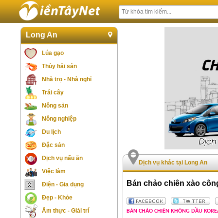
Long An
Lúa gạo
Thủy hải sản
Nhà trọ - Nhà nghỉ
Trái cây
Nông sản
Nông nghiệp
Du lịch
Đặc sản
Dịch vụ nấu ăn
Dịch vụ khác tại Long An
Việc làm
Bán chảo chiên xào cô
Điện - Gia dụng
Đẹp - Khỏe
Ẩm thực - Giải trí
BÁN CHẢO CHIÊN KHÔNG DẦU KORE