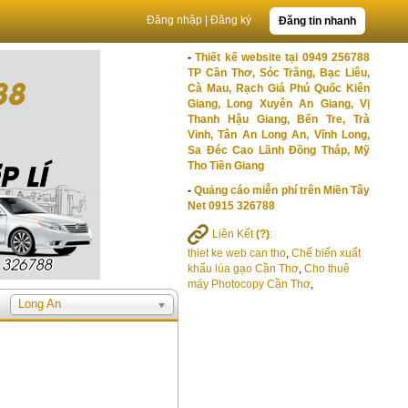
Đăng nhập
|
Đăng ký
Đăng tin nhanh
-
Thiết kế website tại 0949 256788
TP Cần Thơ, Sóc Trăng, Bạc Liêu,
Cà Mau, Rạch Giá Phú Quốc Kiên
Giang, Long Xuyên An Giang, Vị
Thanh Hậu Giang, Bến Tre, Trà
Vinh, Tân An Long An, Vĩnh Long,
Sa Đéc Cao Lãnh Đồng Tháp, Mỹ
Tho Tiền Giang
-
Quảng cáo miễn phí trên Miền Tây
Net 0915 326788
Liên Kết
(?)
:
thiet ke web can tho
,
Chế biến xuất
khẩu lúa gạo Cần Thơ
,
Cho thuê
máy Photocopy Cần Thơ
,
Long An