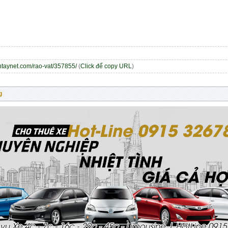
entaynet.com/rao-vat/357855/
(
Click để copy URL
)
g