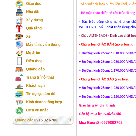
Giáo dục
- Sản xuất từ inox 5 lớp liền khối, 2 
Nhà đất
- Bề mặt chảo thiết kế cấu trúc tổ o
Xây dựng
- Đặc biệt dùng công nghệ phun c
WHITFORD - MỸ - phát triển riêng cho
Quà tặng
- Chảo ALTENBACH - Đỉnh cao chất lượn
Xe
Máy tính, viễn thông
- Chủng loại CHẢO RÁN (nông lòng):
Mẹ & bé
+ Đường kính 26cm: 1.010.000 VND/1
Điện thoại
+ Đường kính 28cm: 1.080.000 VND/1
Quảng cáo
+ Đường kính 30cm: 1.170.000 VND/1
Trang trí nội thất
- Chủng loại CHẢO XÀO (sâu lòng):
Khách sạn
+ Đường kính 28cm: 1.230.000 VND/1
Tín dụng, cầm đồ
+ Đường kính 30cm: 1.320.000 VND/1
Kinh doanh tổng hợp
Giao hàng 64 tỉnh thành
Dịch vụ khác
Liên hệ mua lẻ: 0936287386
Quảng cáo
0915 32 6788
Mua Buôn/Sỉ 0979802702