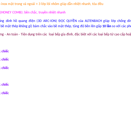
lớp inox mặt trong và ngoài + 3 lớp lõi nhôm giúp dẫn nhiệt nhanh, tỏa đều
ng (HONEY COMB); bền chắc, truyền nhiệt nhanh
hống dính hồ quang điện (3D ARC-ION) ĐỘC QUYỀN của ALTENBACH giúp lớp chống d
 bề mặt thép không gỉ) bám chắc vào bề mặt thép, tăng độ bền lên gấp
10 lần
so với các p
g - An toàn - Tiện dụng trên các
loại bếp gia đình, đặc biệt với các loại bếp từ cao cấp ho
 chiếc
 chiếc
 chiếc
 chiếc
 chiếc