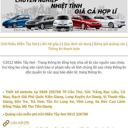
Giới thiệu Miền Tây Net
|
Liên hệ góp ý
|
Quy định sử dụng
|
Bảng giá quảng cáo
|
Thông tin thanh toán
©2012 Miền Tây Net - Trang thông tin tổng hợp chia sẽ từ các nguồn sao chép.
Vui lòng fax công văn cảnh báo vi phạm nếu vô tình chúng tôi sao chép thông tin
độc quyền từ các quý báo điện tử, trang thông tin.
-
Thiết kế website tại 0949 256788 TP Cần Thơ, Sóc Trăng, Bạc Liêu, Cà
Mau, Rạch Giá Phú Quốc Kiên Giang, Long Xuyên An Giang, Vị Thanh Hậu
Giang, Bến Tre, Trà Vinh, Tân An Long An, Vĩnh Long, Sa Đéc Cao Lãnh
Đồng Tháp, Mỹ Tho Tiền Giang
-
Quảng cáo miễn phí trên Miền Tây Net 0915 326788
Liên Kết
(?)
: