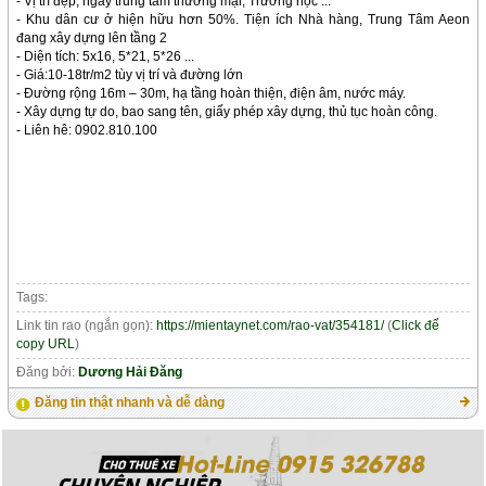
- Vị trí đẹp, ngay trung tâm thương mại, Trường học ...
- Khu dân cư ở hiện hữu hơn 50%. Tiện ích Nhà hàng, Trung Tâm Aeon
đang xây dựng lên tầng 2
- Diện tích: 5x16, 5*21, 5*26 ...
- Giá:10-18tr/m2 tùy vị trí và đường lớn
- Đường rộng 16m – 30m, hạ tầng hoàn thiện, điện âm, nước máy.
- Xây dựng tự do, bao sang tên, giấy phép xây dựng, thủ tục hoàn công.
- Liên hê: 0902.810.100
Tags:
Link tin rao (ngắn gọn):
https://mientaynet.com/rao-vat/354181/
(
Click để
copy URL
)
Đăng bởi:
Dương Hải Đăng
Đăng tin thật nhanh và dễ dàng