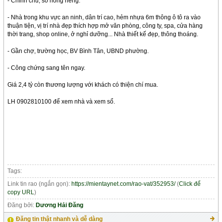
- Chính chủ, sổ hồng riêng.
- Nhà trong khu vực an ninh, dân trí cao, hẻm nhựa 6m thông ô tô ra vào
thuận tiện, vị trí nhà đẹp thích hợp mở văn phòng, công ty, spa, cửa hàng
thời trang, shop online, ở nghỉ dưỡng... Nhà thiết kế đẹp, thông thoáng.
- Gần chợ, trường học, BV Bình Tân, UBND phường.
- Công chứng sang tên ngay.
Giá 2,4 tỷ còn thương lượng với khách có thiện chí mua.
LH 0902810100 để xem nhà và xem sổ.
Tags:
Link tin rao (ngắn gọn):
https://mientaynet.com/rao-vat/352953/
(
Click để
copy URL
)
Đăng bởi:
Dương Hải Đăng
Đăng tin thật nhanh và dễ dàng