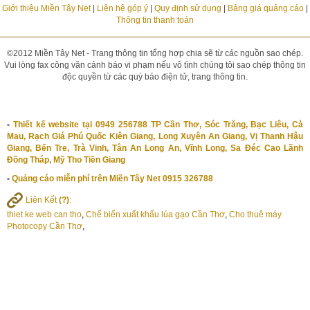
Giới thiệu Miền Tây Net
|
Liên hệ góp ý
|
Quy định sử dụng
|
Bảng giá quảng cáo
|
Thông tin thanh toán
©2012 Miền Tây Net - Trang thông tin tổng hợp chia sẽ từ các nguồn sao chép.
Vui lòng fax công văn cảnh báo vi phạm nếu vô tình chúng tôi sao chép thông tin
độc quyền từ các quý báo điện tử, trang thông tin.
-
Thiết kế website tại 0949 256788 TP Cần Thơ, Sóc Trăng, Bạc Liêu, Cà
Mau, Rạch Giá Phú Quốc Kiên Giang, Long Xuyên An Giang, Vị Thanh Hậu
Giang, Bến Tre, Trà Vinh, Tân An Long An, Vĩnh Long, Sa Đéc Cao Lãnh
Đồng Tháp, Mỹ Tho Tiền Giang
-
Quảng cáo miễn phí trên Miền Tây Net 0915 326788
Liên Kết
(?)
:
thiet ke web can tho
,
Chế biến xuất khẩu lúa gạo Cần Thơ
,
Cho thuê máy
Photocopy Cần Thơ
,