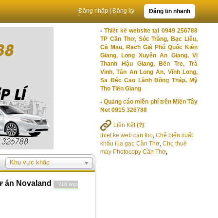
Đăng nhập
|
Đăng ký
Đăng tin nhanh
-
Thiết kế website tại 0949 256788
TP Cần Thơ, Sóc Trăng, Bạc Liêu,
Cà Mau, Rạch Giá Phú Quốc Kiên
Giang, Long Xuyên An Giang, Vị
Thanh Hậu Giang, Bến Tre, Trà
Vinh, Tân An Long An, Vĩnh Long,
Sa Đéc Cao Lãnh Đồng Tháp, Mỹ
Tho Tiền Giang
-
Quảng cáo miễn phí trên Miền Tây
Net 0915 326788
Liên Kết
(?)
:
thiet ke web can tho
,
Chế biến xuất
khẩu lúa gạo Cần Thơ
,
Cho thuê
máy Photocopy Cần Thơ
,
Khu vực khác
 dự án Novaland
718 lượt