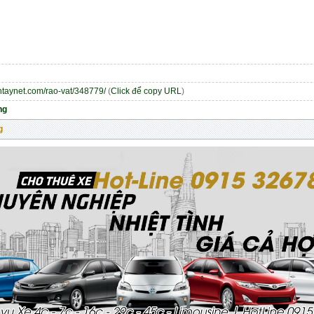
entaynet.com/rao-vat/348779/
(
Click để copy URL
)
ng
g