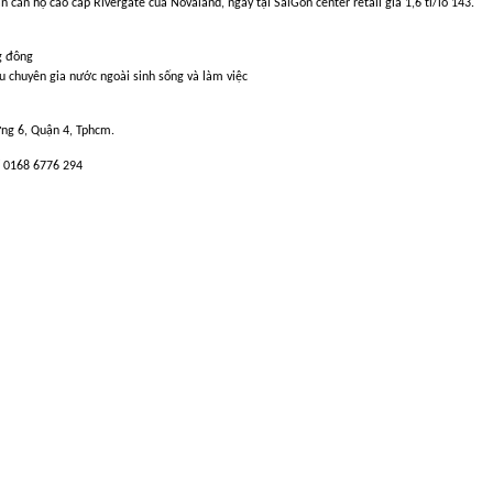
căn hộ cao cấp Rivergate của Novaland, ngay tại SaiGon center retail giá 1,6 tỉ/lô 143.
g đông
ều chuyên gia nước ngoài sinh sống và làm việc
ng 6, Quận 4, Tphcm.
í 0168 6776 294