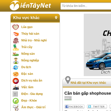
Khu vực khác
Lúa gạo
Thủy hải sản
Nhà trọ - Nhà nghỉ
Trái cây
Nông sản
Nông nghiệp
Du lịch
Đặc sản
Dịch vụ nấu ăn
Nhà đất tại Khu vực khác
Việc làm
Cần bán gấp shophouse Ri
Điện - Gia dụng
xem
Đẹp - Khỏe
Ẩm thực - Giải trí