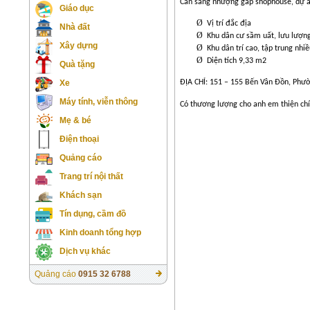
Cần sang nhượng gấp shophouse, dự án 
Giáo dục
Ø
Vị trí đắc địa
Nhà đất
Ø
Khu dân cư sầm uất, lưu lượn
Xây dựng
Ø
Khu dân trí cao, tập trung nhi
Ø
Diện tích 9,33 m2
Quà tặng
Xe
ĐỊA CHỈ: 151 – 155 Bến Vân Đồn, Phườ
Máy tính, viễn thông
Có thương lượng cho anh em thiện ch
Mẹ & bé
Điện thoại
Quảng cáo
Trang trí nội thất
Khách sạn
Tín dụng, cầm đồ
Kinh doanh tổng hợp
Dịch vụ khác
Quảng cáo
0915 32 6788