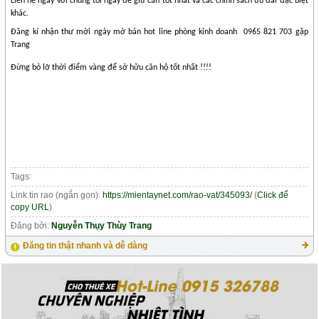
Liên hệ ngay với chúng tôi ngay để giữ căn tốt nhất và các chính sách ưu đãi đặc biệt
khác.
Đăng kí nhận thư mời ngày mở bán hot line phòng kinh doanh
0965 821 703 gặp
Trang
Đừng bỏ lỡ thời điểm vàng để sở hữu căn hộ tốt nhất !!!!
Tags:
Link tin rao (ngắn gọn):
https://mientaynet.com/rao-vat/345093/
(
Click để
copy URL
)
Đăng bởi:
Nguyễn Thụy Thùy Trang
Đăng tin thật nhanh và dễ dàng