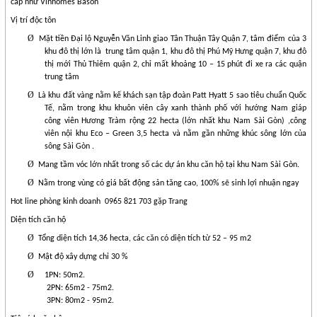
cấp như Vinhomes Bason
Vị trí độc tôn
Ø
Mặt tiền Đại lộ Nguyễn Văn Linh giao Tân Thuận Tây Quận 7, tâm điểm của 3
khu đô thị lớn là
trung tâm quận 1, khu đô thị Phú Mỹ Hưng quận 7, khu đô
thị mới Thủ Thiêm quận 2, chỉ mất khoảng 10 – 15 phút đi xe ra các quận
trung tâm
Ø
Là khu đất vàng nằm kế khách sạn tập đoàn Patt Hyatt 5 sao tiêu chuẩn Quốc
Tế, nằm trong khu khuôn viên cây xanh thành phố với hướng Nam giáp
công viên Hương Tràm rộng 22 hecta (lớn nhất khu Nam Sài Gòn) ,công
viên nội khu Eco – Green 3,5 hecta và nằm gần những khúc sông lớn của
sông Sài Gòn .
Ø
Mang tầm vóc lớn nhất trong số các dự án khu căn hộ tại khu Nam Sài Gòn.
Ø
Nằm trong vùng có giá bất động sản tăng cao, 100% sẽ sinh lợi nhuận ngay
Hot line phòng kinh doanh
0965 821 703 gặp Trang
Diện tích căn hộ
Ø
Tổng diện tích 14,36 hecta, các căn có diện tích từ 52 – 95 m2
Ø
Mật độ xây dựng chỉ 30 %
Ø
1PN: 50m2.
2PN: 65m2 - 75m2.
3PN: 80m2 - 95m2.