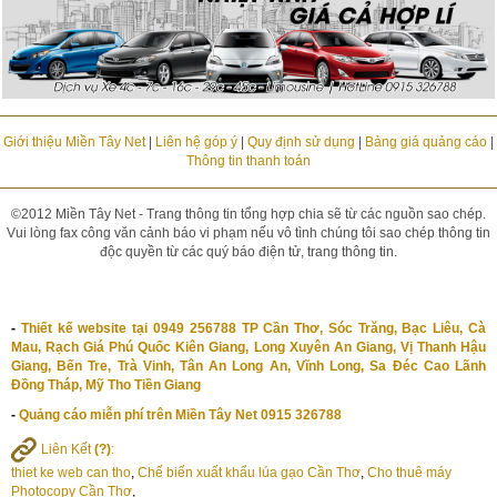
Giới thiệu Miền Tây Net
|
Liên hệ góp ý
|
Quy định sử dụng
|
Bảng giá quảng cáo
|
Thông tin thanh toán
©2012 Miền Tây Net - Trang thông tin tổng hợp chia sẽ từ các nguồn sao chép.
Vui lòng fax công văn cảnh báo vi phạm nếu vô tình chúng tôi sao chép thông tin
độc quyền từ các quý báo điện tử, trang thông tin.
-
Thiết kế website tại 0949 256788 TP Cần Thơ, Sóc Trăng, Bạc Liêu, Cà
Mau, Rạch Giá Phú Quốc Kiên Giang, Long Xuyên An Giang, Vị Thanh Hậu
Giang, Bến Tre, Trà Vinh, Tân An Long An, Vĩnh Long, Sa Đéc Cao Lãnh
Đồng Tháp, Mỹ Tho Tiền Giang
-
Quảng cáo miễn phí trên Miền Tây Net 0915 326788
Liên Kết
(?)
:
thiet ke web can tho
,
Chế biến xuất khẩu lúa gạo Cần Thơ
,
Cho thuê máy
Photocopy Cần Thơ
,