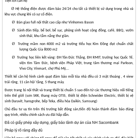
Tiện ích căn hộ
Ø
Hệ thống điện được đảm bảo 24/24 cho tất cả thiết bị sử dụng trong nhà và
khu vực chung khi có sự cố điện.
Ø
Bàn giao full nội thất cao cấp như Vinhomes Bason
Ø
Sảnh đón tiếp, bể bơi, bể sục, phòng sinh hoạt cộng đồng, café, BBQ, vườn
sinh thái, khu tắm nắng thư giãn.
Ø
Trường mầm non 4000 m2 và trường tiểu học Kim Đồng đạt chuẩn chất
lượng Quốc Gia 8000 m2
Ø
Trường học liên kết vùng: ĐH Tôn Đức Thắng, ĐH RMIT, trường học Quốc Tế,
viện tim Tâm Đức, bệnh viện Pháp Việt, trung tâm thương mại Parkson,
Vivo City, Vinmart, chợ Phú Mỹ,...
Thiết kế căn hộ hình cánh quạt đảm bảo mỗi tòa nhà đều có 3 mặt thoáng , 4 view
trải rộng, 11 căn hộ/ tầng, 5 thang máy.
Được trang bị nội thất và trang thiết bị chuẩn 5 sao đến từ các thương hiệu nối tiếng
trên thế giới (sơn SKK, thang máy OTIS, thiết bị điện Schneider Electric, thiết bị vệ
sinh Duravit, hansgrohe, bếp Teka, điều hòa Daikin, Samsung)
Chủ đầu tư uy tín trên thị trường bất động sản,tiến độ hoàn thành đảm bảo đúng
quy trình, nhiều chính sách ưu đãi hấp dẫn.
Đã có giấy phép xây dựng, giấy bảo lãnh dự án của NH Sacombank
Pháp lý rõ ràng đầy đủ