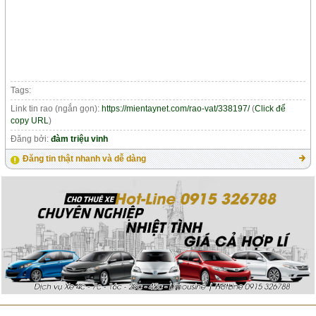
Tags:
Link tin rao (ngắn gọn):
https://mientaynet.com/rao-vat/338197/
(
Click để
copy URL
)
Đăng bởi:
đàm triệu vinh
Đăng tin thật nhanh và dễ dàng