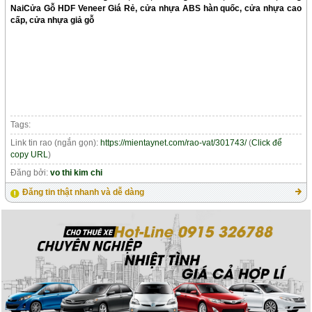
Nai
Cửa Gỗ HDF Veneer Giá Rẻ, cửa nhựa ABS hàn quốc, cửa nhựa cao
cấp, cửa nhựa giả gỗ
Tags:
Link tin rao (ngắn gọn):
https://mientaynet.com/rao-vat/301743/
(
Click để
copy URL
)
Đăng bởi:
vo thi kim chi
Đăng tin thật nhanh và dễ dàng