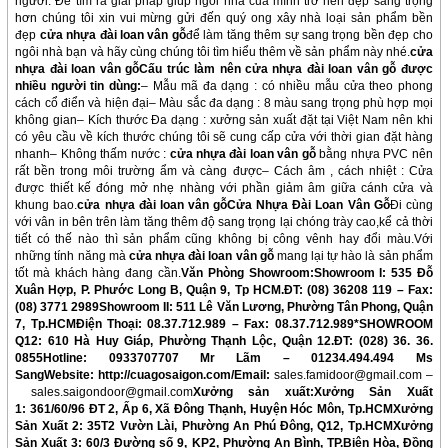
người. Để tìm ra giải pháp giúp ngôi nhà của mình trở nên đẹp sang trọng
hơn chúng tôi xin vui mừng gửi đến quý ong xây nhà loại sản phẩm bền
đẹp
cửa nhựa đài loan vân gỗ
để làm tăng thêm sự sang trọng bền đẹp cho
ngôi nhà bạn và hãy cùng chúng tôi tìm hiểu thêm về sản phẩm này nhé.
cửa
nhựa đài loan vân gỗ
Cấu trúc làm nên
cửa nhựa đài loan vân gỗ
được
nhiều người tin dùng:
– Mẫu mã đa dạng : có nhiều mẫu cửa theo phong
cách cổ điển và hiện đại– Màu sắc đa dạng : 8 màu sang trọng phù hợp mọi
không gian– Kích thước Đa dạng : xưởng sản xuất đặt tại Việt Nam nên khi
có yêu cầu về kích thước chúng tôi sẽ cung cấp cửa với thời gian đặt hàng
nhanh– Không thấm nước :
cửa nhựa đài loan vân gỗ
bằng nhựa PVC nên
rất bền trong môi trường ẩm và càng được– Cách âm , cách nhiệt : Cửa
được thiết kế đóng mở nhẹ nhàng với phần giảm âm giữa cánh cửa và
khung bao.
cửa nhựa đài loan vân gỗ
Cửa Nhựa Đài Loan Vân Gỗ
Đi cùng
với vân in bên trên làm tăng thêm độ sang trọng lại chóng trày cao,kể cả thời
tiết có thế nào thì sản phẩm cũng không bị công vênh hay đổi màu.Với
những tính năng mà
cửa nhựa đài loan vân gỗ
mang lại tự hào là sản phẩm
tốt mà khách hàng đang cần.
Văn Phòng Showroom:
Showroom I: 535 Đỗ
Xuân Hợp, P. Phước Long B, Quận 9, Tp HCM.
ĐT: (08) 36208 119 – Fax:
(08) 3771 2989
Showroom II: 511 Lê Văn Lương, Phường Tân Phong, Quận
7, Tp.HCM
Điện Thoại: 08.37.712.989 – Fax: 08.37.712.989
*SHOWROOM
Q12: 610 Hà Huy Giáp, Phường Thạnh Lộc, Quận 12.
ĐT: (028) 36. 36.
0855
Hotline: 0933707707 Mr Lãm – 01234.494.494 Ms
Sang
Website:
http://cuagosaigon.com/
Email:
sales.famidoor@gmail.com –
sales.saigondoor@gmail.com
Xưởng sản xuất:
Xưởng Sản Xuất
1: 361/60/96 ĐT 2, Ấp 6, Xã Đông Thạnh, Huyện Hóc Môn, Tp.HCM
Xưởng
Sản Xuất 2: 35T2 Vườn Lài, Phường An Phú Đông, Q12, Tp.HCM
Xưởng
Sản Xuất 3: 60/3 Đường số 9, KP2, Phường An Bình, TP.Biên Hòa, Đồng