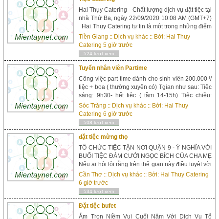
Hai Thụy Catering - Chất lượng dịch vụ đặt tiệc tại
nhà Thứ Ba, ngày 22/09/2020 10:08 AM (GMT+7)
Hai Thụy Catering tự tin là một trong những điểm
sáng nổi bật trong bức tranh tổng thể của ngành
Tiền Giang
::
Dịch vụ khác
:: Bởi:
Hai Thuy
tổ chức tiệc lưu động đang phát triển mạnh mẽ tại
Catering
5 giờ trước
Việt Nam ngày nay. Tầm nhìn từ niềm đam mê ẩm
524 lượt xem
thực song song v...
Tuyển nhân viên Partime
Công việc part time dành cho sinh viên 200.000₫/
tiệc + boa ( thường xuyên có) Tgian như sau: Tiệc
sáng: 9h30- hết tiệc ( tầm 14-15h) Tiệc chiều:
15h30-hết tiệc ( tầm 21-22h) Công việc hết sức
Sóc Trăng
::
Dịch vụ khác
:: Bởi:
Hai Thuy
đơn giản: � Yêu cầu công việc: Chưa cần có kinh
Catering
6 giờ trước
nghiệm, (Có kinh nghiệm phục vụ tiệc cưới, nhà
508 lượt xem
hàng càng tốt). � Nữ...
đặt tiệc mừng thọ
TỔ CHỨC TIỆC TẬN NƠI QUẬN 9 - Ý NGHĨA VỚI
BUỔI TIỆC ĐÁM CƯỚI NGỌC BÍCH CỦA CHA MẸ
Nếu ai hỏi tôi rằng trên thế gian này điều tuyệt vời
nhất là gì? Thì tôi sẽ không ngại ngần bày tỏ về
Cần Thơ
::
Dịch vụ khác
:: Bởi:
Hai Thuy Catering
một tình yêu vàng son của cha mẹ tôi. Không thực
6 giờ trước
dụng, không toan tính, chỉ đơn thuần là một thứ
534 lượt xem
tình cảm chân thật, thuần khiết. Chẳng...
Đặt tiệc bufet
Ẵm Trọn Niềm Vui Cuối Năm Với Dịch Vụ Tổ