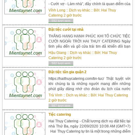
- Cưới vợ - Làm nhà”, đây chính là quan điểm của
tất cả các chàng trai khi đến tuổi lập gia đình từ
Vĩnh Long
::
Dịch vụ khác
:: Bởi:
Hai Thuy
bao đời nay. Có thể nói, ngôi nhà là một điều cực
Catering
2 giờ trước
kỳ ý nghĩa đối với mọi người, nhất là ở Việt Nam.
592 lượt xem
Bên cạnh việc cưới vợ gả chồng ...
Đặt tiệc cưới tại nhà
THĂNG HẠNG HẠNH PHÚC KHI TỔ CHỨC TIỆC
CƯỚI NGOÀI TRỜI HAI THỤY CATERING Ngày
tình yêu đến và gõ cửa trái tim đã khiến đôi bạn
không ngừng hạnh phúc vì đã tìm thấy được một
Hậu Giang
::
Dịch vụ khác
:: Bởi:
Hai Thuy
nửa của mình. Nhưng càng hạnh phúc hơn nữa
Catering
2 giờ trước
khi tình yêu ấy cũng đã đến mùa trái ngọt, ngày
582 lượt xem
đôi bạn chính thức được gọi nhau hai tiếng “vợ
chồng”. N...
Đặt tiệc tân gia quận 2
https://haithuycatering.com/tin-tuc/ Thật tuyệt vời
khi chúng ta là những người mang đến những
phút giây đáng nhớ cho đoàn du lịch của nước
bạn. Và những phút giây đáng nhớ ấy dường như
Trà Vinh
::
Dịch vụ khác
:: Bởi:
Hai Thuy Catering
đã được tô thêm những mảng sắc màu mới lạ, với
2 giờ trước
âm hưởng của buổi tiệc buffet sang trọng và đẳng
587 lượt xem
cấp. Có thể nói, khoảnh khắc tiếp đãi...
Tiệc catering
Hai Thụy Catering - Chất lượng dịch vụ đặt tiệc tại
nhà Thứ Ba, ngày 22/09/2020 10:08 AM (GMT+7)
Hai Thụy Catering tự tin là một trong những điểm