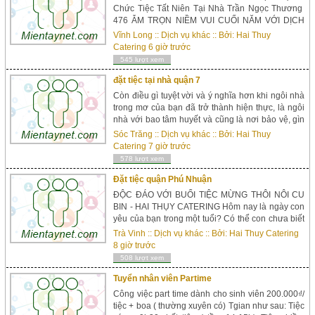
Chức Tiệc Tất Niên Tại Nhà Trần Ngọc Thương
476 ẴM TRỌN NIỀM VUI CUỐI NĂM VỚI DỊCH
VỤ TỔ CHỨC TIỆC TẤT NIÊN TẠI NHÀ Tổ chức
Vĩnh Long
::
Dịch vụ khác
:: Bởi:
Hai Thuy
tiệc tất niên cuối năm đã được xem như một nét
Catering
6 giờ trước
đẹp truyền thống và là một ngày không thể thiếu
545 lượt xem
mỗi khi “năm hết tết đến”. Là “ngày của...
đặt tiệc tại nhà quận 7
Còn điều gì tuyệt vời và ý nghĩa hơn khi ngôi nhà
trong mơ của bạn đã trở thành hiện thực, là ngôi
nhà với bao tâm huyết và cũng là nơi bảo vệ, gìn
giữ mái ấm gia đình. Chính vì thế, để niềm vui
Sóc Trăng
::
Dịch vụ khác
:: Bởi:
Hai Thuy
được nhân đôi thì không còn gì đáng quý hơn khi
Catering
7 giờ trước
có sự góp mặt của người thân, họ hàng và bạn bè
578 lượt xem
của mình quây quần trong...
Đặt tiệc quận Phú Nhuận
ĐỘC ĐÁO VỚI BUỔI TIỆC MỪNG THÔI NÔI CU
BIN - HAI THỤY CATERING Hôm nay là ngày con
yêu của bạn trong một tuổi? Có thể con chưa biết
hát nhưng con rất vui mừng khi nghe được những
Trà Vinh
::
Dịch vụ khác
:: Bởi:
Hai Thuy Catering
lời chúc của các cô, các chú,… con cũng biết
8 giờ trước
được con hạnh phúc như thế nào khi ba mẹ tặng
508 lượt xem
cho con một món quà ý nghĩa, và con luôn thể
hiện...
Tuyển nhân viên Partime
Công việc part time dành cho sinh viên 200.000₫/
tiệc + boa ( thường xuyên có) Tgian như sau: Tiệc