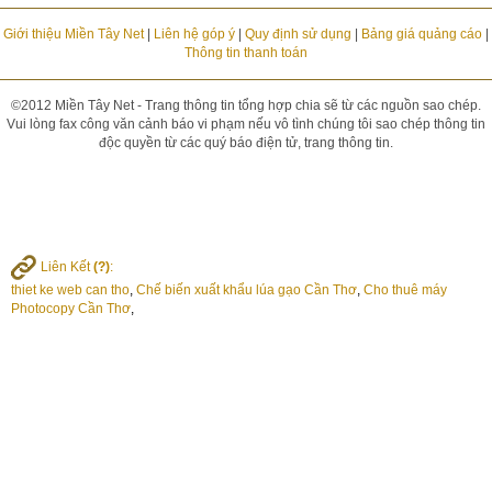
Giới thiệu Miền Tây Net
|
Liên hệ góp ý
|
Quy định sử dụng
|
Bảng giá quảng cáo
|
Thông tin thanh toán
©2012 Miền Tây Net - Trang thông tin tổng hợp chia sẽ từ các nguồn sao chép.
Vui lòng fax công văn cảnh báo vi phạm nếu vô tình chúng tôi sao chép thông tin
độc quyền từ các quý báo điện tử, trang thông tin.
Liên Kết
(?)
:
thiet ke web can tho
,
Chế biến xuất khẩu lúa gạo Cần Thơ
,
Cho thuê máy
Photocopy Cần Thơ
,