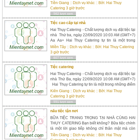
sáng nổi bật trong bức tranh tổng thể của ngành
Tiền Giang
::
Dịch vụ khác
:: Bởi:
Hai Thuy
tổ chức tiệc lưu động đang phát triển mạnh mẽ tại
Catering
3 giờ trước
Việt Nam ngày nay. Tầm nhìn từ niềm đam mê ẩm
562 lượt xem
thực song song v...
Tiệc cao cấp tại nhà
Hai Thụy Catering - Chất lượng dịch vụ đặt tiệc tại
nhà Thứ ba, ngày 22/09/2020 10:03 AM (GMT+7)
Aa Aa+ Hai Thụy Catering tự tin là một trong
những điểm sáng nổi bật trong bức tranh tổng thể
Miền Tây
::
Dịch vụ khác
:: Bởi:
Hai Thuy Catering
của ngành tổ chức tiệc lưu động đang phát triển
3 giờ trước
mạnh mẽ tại Việt Nam ngày nay. Tầm nhìn từ
607 lượt xem
niềm đam mê ẩm thực song...
Tiệc catering
Hai Thụy Catering - Chất lượng dịch vụ đặt tiệc tại
nhà Thứ Ba, ngày 22/09/2020 10:08 AM (GMT+7)
Hai Thụy Catering tự tin là một trong những điểm
sáng nổi bật trong bức tranh tổng thể của ngành
Kiên Giang
::
Dịch vụ khác
:: Bởi:
Hai Thuy
tổ chức tiệc lưu động đang phát triển mạnh mẽ tại
Catering
3 giờ trước
Việt Nam ngày nay. Tầm nhìn từ niềm đam mê ẩm
551 lượt xem
thực song song v...
nấu tiệc tận nơi
BỮA TIỆC TRANG TRỌNG TẠI NHÀ CÙNG HAI
THỤY CATERING Bạn biết không? Bữa tiệc chính
là một lời giao tiếp không chỉ thân mật mà còn
gần gũi nhất từ bạn đến các vị khách mời. Vì vậy,
Tiền Giang
::
Dịch vụ khác
:: Bởi:
Hai Thuy
sở hữu một bữa tiệc trang trọng chính là điều mà