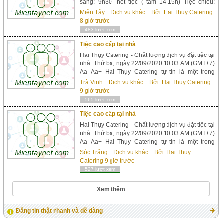
sáng: 9h30- hết tiệc ( tầm 14-15h) Tiệc chiều:
15h30-hết tiệc ( tầm 21-22h) Công việc hết sức
Miền Tây
::
Dịch vụ khác
:: Bởi:
Hai Thuy Catering
đơn giản: � Yêu cầu công việc: Chưa cần có kinh
8 giờ trước
nghiệm, (Có kinh nghiệm phục vụ tiệc cưới, nhà
483 lượt xem
hàng càng tốt). � Nữ...
Tiệc cao cấp tại nhà
Hai Thụy Catering - Chất lượng dịch vụ đặt tiệc tại
nhà Thứ ba, ngày 22/09/2020 10:03 AM (GMT+7)
Aa Aa+ Hai Thụy Catering tự tin là một trong
những điểm sáng nổi bật trong bức tranh tổng thể
Trà Vinh
::
Dịch vụ khác
:: Bởi:
Hai Thuy Catering
của ngành tổ chức tiệc lưu động đang phát triển
9 giờ trước
mạnh mẽ tại Việt Nam ngày nay. Tầm nhìn từ
565 lượt xem
niềm đam mê ẩm thực song...
Tiệc cao cấp tại nhà
Hai Thụy Catering - Chất lượng dịch vụ đặt tiệc tại
nhà Thứ ba, ngày 22/09/2020 10:03 AM (GMT+7)
Aa Aa+ Hai Thụy Catering tự tin là một trong
những điểm sáng nổi bật trong bức tranh tổng thể
Sóc Trăng
::
Dịch vụ khác
:: Bởi:
Hai Thuy
của ngành tổ chức tiệc lưu động đang phát triển
Catering
9 giờ trước
mạnh mẽ tại Việt Nam ngày nay. Tầm nhìn từ
527 lượt xem
niềm đam mê ẩm thực song...
Xem thêm
Đăng tin thật nhanh và dễ dàng