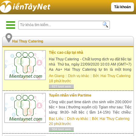
Tài khoản
Hai Thuy Catering
Tiệc cao cấp tại nhà
Hai Thụy Catering - Chất lượng dịch vụ đặt tiệc tại
nhà Thứ ba, ngày 22/09/2020 10:03 AM (GMT+7)
Aa Aa+ Hai Thụy Catering tự tin là một trong
những điểm sáng nổi bật trong bức tranh tổng thể
An Giang
::
Dịch vụ khác
:: Bởi:
Hai Thuy Catering
của ngành tổ chức tiệc lưu động đang phát triển
18 phút trước
mạnh mẽ tại Việt Nam ngày nay. Tầm nhìn từ
627 lượt xem
niềm đam mê ẩm thực song...
Tuyển nhân viên Partime
Công việc part time dành cho sinh viên 200.000₫/
tiệc + boa ( thường xuyên có) Tgian như sau: Tiệc
sáng: 9h30- hết tiệc ( tầm 14-15h) Tiệc chiều:
15h30-hết tiệc ( tầm 21-22h) Công việc hết sức
Bạc Liêu
::
Dịch vụ khác
:: Bởi:
Hai Thuy Catering
đơn giản: � Yêu cầu công việc: Chưa cần có kinh
20 phút trước
nghiệm, (Có kinh nghiệm phục vụ tiệc cưới, nhà
504 lượt xem
hàng càng tốt). � Nữ...