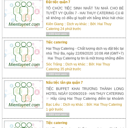
Đặt tiệc quận 7
TỔ CHỨC TIỆC SINH NHẬT TẠI NHÀ CHO BÉ
TUYẾT VY QUẬN 7 - HAI THỤY CATERING Có lẽ
sẽ không có điều gì tuyệt vời bằng khúc hát chúc
mừng sinh nhật được thể hiện bằng niềm vui, nụ
Kiên Giang
::
Dịch vụ khác
:: Bởi:
Hai Thuy
cười, bằng tình yêu thương và những món quà
Catering
24 phút trước
đặc biệt, đó là những lời chúc tốt đẹp nhất. Có lẽ
439 lượt xem
sẽ không có điều gì hoàn hảo khi món quà ấy...
Tiệc catering
Hai Thụy Catering - Chất lượng dịch vụ đặt tiệc tại
nhà Thứ Ba, ngày 22/09/2020 10:08 AM (GMT+7)
Hai Thụy Catering tự tin là một trong những điểm
sáng nổi bật trong bức tranh tổng thể của ngành
Sóc Trăng
::
Dịch vụ khác
:: Bởi:
Hai Thuy
tổ chức tiệc lưu động đang phát triển mạnh mẽ tại
Catering
35 phút trước
Việt Nam ngày nay. Tầm nhìn từ niềm đam mê ẩm
488 lượt xem
thực song song v...
Nấu tiệc tân gia quận 7
TIỆC BUFFET KHAI TRƯƠNG THÀNH LONG
HOTEL NGÀY 02/09/2019 - HAI THỤY CATERING
☞ Hãy cùng Hai Thụy Catering điểm lại khoảnh
khắc vui vẻ của buổi tiệc khai trương qua video
Bạc Liêu
::
Dịch vụ khác
:: Bởi:
Hai Thuy Catering
này nhé! Tiệc buffet khai trương Thành Long
1 giờ trước
Hotel ngày 02/09/2019 – Hai Thụy Catering Ngày
499 lượt xem
ra mắt đứa con tinh thần cũng là thời khắc đánh
dấu tr...
Tiệc catering