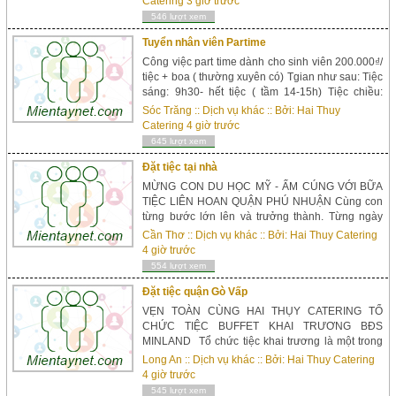
Catering
3 giờ trước
ai ai cũng mong muốn. Nhưng để chiếm trọn hai
546 lượt xem
từ trang trọng chính là vấn đề mà khiến cho ...
Tuyển nhân viên Partime
Công việc part time dành cho sinh viên 200.000₫/
tiệc + boa ( thường xuyên có) Tgian như sau: Tiệc
sáng: 9h30- hết tiệc ( tầm 14-15h) Tiệc chiều:
15h30-hết tiệc ( tầm 21-22h) Công việc hết sức
Sóc Trăng
::
Dịch vụ khác
:: Bởi:
Hai Thuy
đơn giản: � Yêu cầu công việc: Chưa cần có kinh
Catering
4 giờ trước
nghiệm, (Có kinh nghiệm phục vụ tiệc cưới, nhà
645 lượt xem
hàng càng tốt). � Nữ...
Đặt tiệc tại nhà
MỪNG CON DU HỌC MỸ - ẤM CÚNG VỚI BỮA
TIỆC LIÊN HOAN QUẬN PHÚ NHUẬN Cùng con
từng bước lớn lên và trưởng thành. Từng ngày
nhìn con khôn lớn và rời xa vòng tay của chúng
Cần Thơ
::
Dịch vụ khác
:: Bởi:
Hai Thuy Catering
ta. Hẳn đó chính là khoảnh khắc “nhói” lòng nhất
4 giờ trước
của các bậc làm cha làm mẹ. Như một chú chim
554 lượt xem
non đủ lông đủ cánh và bắt đầu những chuyến đi
kiếm ăn s...
Đặt tiệc quận Gò Vấp
VẸN TOÀN CÙNG HAI THỤY CATERING TỔ
CHỨC TIỆC BUFFET KHAI TRƯƠNG BĐS
MINLAND Tổ chức tiệc khai trương là một trong
những bước đầu tiên thể hiện khao khát thành
Long An
::
Dịch vụ khác
:: Bởi:
Hai Thuy Catering
công của doanh nghiệp, là một trong những sự
4 giờ trước
kiện đặc biệt đánh dấu sự ra đời của thương hiệu,
545 lượt xem