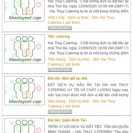
Hai Thụy Catering - Chất lượng dịch vụ đặt tiệc tại
nhà Thứ Ba, ngày 22/09/2020 10:08 AM (GMT+7)
Hai Thụy Catering tự tin là một trong những điểm
sáng nổi bật trong bức tranh tổng thể của ngành
Vĩnh Long
::
Dịch vụ khác
:: Bởi:
Hai Thuy
tổ chức tiệc lưu động đang phát triển mạnh mẽ tại
Catering
1 giờ trước
Việt Nam ngày nay. Tầm nhìn từ niềm đam mê ẩm
568 lượt xem
thực song song v...
Tiệc catering
Hai Thụy Catering - Chất lượng dịch vụ đặt tiệc tại
nhà Thứ Ba, ngày 22/09/2020 10:08 AM (GMT+7)
Hai Thụy Catering tự tin là một trong những điểm
sáng nổi bật trong bức tranh tổng thể của ngành
Tiền Giang
::
Dịch vụ khác
:: Bởi:
Hai Thuy
tổ chức tiệc lưu động đang phát triển mạnh mẽ tại
Catering
2 giờ trước
Việt Nam ngày nay. Tầm nhìn từ niềm đam mê ẩm
508 lượt xem
thực song song v...
Đặt tiệc đám giỗ tại nhà
ĐẶT DỊCH VỤ NẤU ĂN TẠI GIA HAI THỤY
CATERING UY TÍN VÀ CHẤT LƯỢNG Ngày nay,
việc lựa chọn được một đơn vị đặt tiệc chất lượng
và “có tâm” là điều khiến nhiều người đau
Hậu Giang
::
Dịch vụ khác
:: Bởi:
Hai Thuy
đầu. Giữa thị trường với đa dạng loại hình tiệc tổ
Catering
2 giờ trước
chức tiệc mang danh uy tín gắn với tên của hàng
615 lượt xem
trăm thương hiệu dịch vụ, làm sao có thể lựa ch...
Đặt tiệc Quận Bình Tân
TRÒN VỊ VỚI DỊCH VỤ ĐẶT TIỆC TÂN GIA QUẬN
BÌNH THẠNH – HAI THỤY CATERING “Tậu trâu