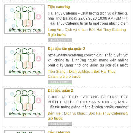
và là khởi đầu để công ty giao lưu với khách
hàng...
Tiệc catering
Hai Thụy Catering - Chất lượng dịch vụ đặt tiệc tại
nhà Thứ Ba, ngày 22/09/2020 10:08 AM (GMT+7)
Hai Thụy Catering tự tin là một trong những điểm
sáng nổi bật trong bức tranh tổng thể của ngành
Long An
::
Dịch vụ khác
:: Bởi:
Hai Thuy Catering
tổ chức tiệc lưu động đang phát triển mạnh mẽ tại
5 giờ trước
Việt Nam ngày nay. Tầm nhìn từ niềm đam mê ẩm
498 lượt xem
thực song song v...
Đặt tiệc tân gia quận 2
https://haithuycatering.com/tin-tuc/ Thật tuyệt vời
khi chúng ta là những người mang đến những
phút giây đáng nhớ cho đoàn du lịch của nước
bạn. Và những phút giây đáng nhớ ấy dường như
Tiền Giang
::
Dịch vụ khác
:: Bởi:
Hai Thuy
đã được tô thêm những mảng sắc màu mới lạ, với
Catering
5 giờ trước
âm hưởng của buổi tiệc buffet sang trọng và đẳng
556 lượt xem
cấp. Có thể nói, khoảnh khắc tiếp đãi...
Đặt tiệc quận 2
CÙNG HAI THỤY CATERING TỔ CHỨC TIỆC
BUFFET TẠI BIỆT THỰ SÂN VƯỜN - QUẬN 2
Tiết trời tháng giêng thật biết cách “chiều chuộng”
tâm hồn mọi người, với một chút mát mẻ còn sót
Bến Tre
::
Dịch vụ khác
:: Bởi:
Hai Thuy Catering
5
lại của khí hậu mùa đông, hòa lẫn với ánh nắng
giờ trước
dịu dàng, nhẹ nhàng, ấm áp của mùa hè đang
565 lượt xem
dần gõ cửa như vẻ đẹp của một gái đang e ấp
tuổi đ...
Tiệc catering