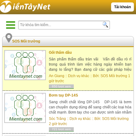
Tài khoản
SOS Môi trường
Gối thấm dầu
Sản phẩm thấm dầu tràn vãi Vấn đề dầu rò rỉ
trong quá trình làm việc hàng ngày khiến bạn
đang lo lắng? Bạn đang cữ các giải pháp hiệu
quả để thu hồi lượng dầu rò rỉ đó. SOS môi
An Giang
::
Dịch vụ khác
:: Bởi:
SOS Môi trường
1
trường sẽ giúp bạn bớt lo lắng ngay về điều đó
giờ trước
đây. GỐI THẤM DẦU – sản phẩm thấm hút dầu
650 lượt xem
chuyên dụng!!! Gối thấm dầu là sản...
Bơm tay DP-14S
Sang chiết chất lỏng DP-14S DP-14S là bơm
can chuyên dụng dùng để sang chiết các loại hóa
chất mạnh. Bơm tay cho can được sinh sản nhằm
đơn giản hóa cũng như tiết kiệm thời gian trong
Sóc Trăng
::
Dịch vụ khác
:: Bởi:
SOS Môi trường
việc sang chiết chất lỏng, giúp giảm thiểu nguy cơ
2 giờ trước
tràn vãi, an toàn cho người dùng; là một phương
721 lượt xem
tiện tiện ích c...