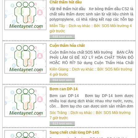
Chất thấm hút dầu
Vật thể thấm hút dầu Xơ bông thấm dầu CS2 là
chất siêu thấm được sinh sản từ vật liệu chính là
polypropylene, có khả năng kết nạp các hỗn tạp
dầu tràn vãi ở mọi dạng nguyên, nhũ hóa từng
Miền Tây
::
Dịch vụ khác
:: Bởi:
SOS Môi trường
4
phần hay bị phân tán trên mặt nước. Xơ bông
giờ trước
thấm dầu có khả năng hút tối đa gấp 20 lần trọng
648 lượt xem
lượng bản thân, đặc bi...
Cuộn thấm hóa chất
Cuộn thấm hóa chất SOS Môi trường BẠN CẦN
PHẢI LÀM GÌ ĐỂ XỬ LÝ HÓA CHẤT TRÀN ĐỔ
HOẶC RÒ RỈ? Sử dụng Cuộn Thấm Hóa Chất
CR4050-8050 của SOS Môi trường là giải pháp
Kiên Giang
::
Dịch vụ khác
:: Bởi:
SOS Môi trường
tối ưu tiết kiệm thời gian xử lý các sự cố tràn, rò rỉ
4 giờ trước
hóa chất. CUỘN THẤM HOÁ CHẤT CR4050-8050
694 lượt xem
Cuộn thấm hoá chất CR4050-8050 Cuộn...
Bơm can DP-14
Bơm can DP-14 Bơm tay DP-14 bơm được
nhiều loại dung dịch khác nhau như nước, rượu,
cồn… Bơm tay cho can được sinh sản nhằm đơn
giản hóa cũng như kiệm ước thời gian trong việc
Sóc Trăng
::
Dịch vụ khác
:: Bởi:
SOS Môi trường
sang chiết chất lỏng, giúp giảm thiểu nguy cơ tràn
7 giờ trước
vãi, an toàn cho người sử dụng; là một phương
613 lượt xem
tiện tiện ích cần có trong mỗi ...
Sang chiết chất lỏng DP-14S