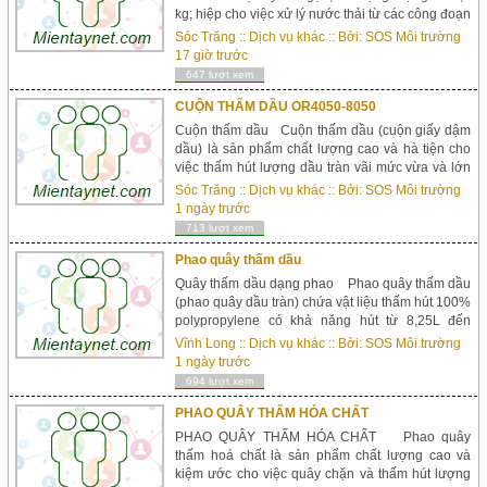
kg; hiệp cho việc xử lý nước thải từ các công đoạn
rửa chi tiết máy hoặc nước làm mát trong gia
Sóc Trăng
::
Dịch vụ khác
:: Bởi:
SOS Môi trường
công. Thiết bị có thể lắp đặt ở nhiều vị trí khác
17 giờ trước
nhau, giúp thu hồi dầu một cách hiệu quả và
647 lượt xem
chóng vánh. Với...
CUỘN THẤM DẦU OR4050-8050
Cuộn thấm dầu Cuộn thấm dầu (cuộn giấy dậm
dầu) là sản phẩm chất lượng cao và hà tiện cho
việc thấm hút lượng dầu tràn vãi mức vừa và lớn
tại nơi sản xuất, vận tải và sử dụng xăng dầu.
Sóc Trăng
::
Dịch vụ khác
:: Bởi:
SOS Môi trường
- Cuộn thấm dầu Cuộn giấy thấm dầu có cấu
1 ngày trước
tạo gồm 8 lớp chất liệu ...
713 lượt xem
Phao quây thấm dầu
Quây thấm dầu dạng phao Phao quây thấm dầu
(phao quây dầu tràn) chứa vật liệu thấm hút 100%
polypropylene có khả năng hút từ 8,25L đến
152L. hình trạng và kích thước thích hợp cho việc
Vĩnh Long
::
Dịch vụ khác
:: Bởi:
SOS Môi trường
xử lý dầu tràn, quây chặn song song thấm hút dầu
1 ngày trước
trên bờ và dưới nước.  nguyên liệu:
694 lượt xem
Polypropylene  Xuất xứ: Ú...
PHAO QUÂY THẤM HÓA CHẤT
PHAO QUÂY THẤM HÓA CHẤT Phao quây
thấm hoá chất là sản phẩm chất lượng cao và
kiệm ước cho việc quây chặn và thấm hút lượng