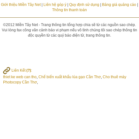
Giới thiệu Miền Tây Net
|
Liên hệ góp ý
|
Quy định sử dụng
|
Bảng giá quảng cáo
|
Thông tin thanh toán
©2012 Miền Tây Net - Trang thông tin tổng hợp chia sẽ từ các nguồn sao chép.
Vui lòng fax công văn cảnh báo vi phạm nếu vô tình chúng tôi sao chép thông tin
độc quyền từ các quý báo điện tử, trang thông tin.
Liên Kết
(?)
:
thiet ke web can tho
,
Chế biến xuất khẩu lúa gạo Cần Thơ
,
Cho thuê máy
Photocopy Cần Thơ
,