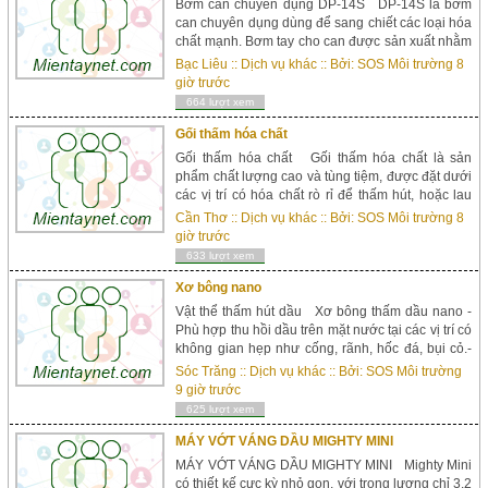
Bơm can chuyên dụng DP-14S DP-14S là bơm
can chuyên dụng dùng để sang chiết các loại hóa
chất mạnh. Bơm tay cho can được sản xuất nhằm
đơn giản hóa cũng như tằn tiện thời kì trong việc
Bạc Liêu
::
Dịch vụ khác
:: Bởi:
SOS Môi trường
8
sang chiết chất lỏng, giúp giảm thiểu nguy cơ tràn
giờ trước
vãi, an toàn cho người sử dụng; là một công cụ
664 lượt xem
tiện ích cần có...
Gối thấm hóa chất
Gối thấm hóa chất Gối thấm hóa chất là sản
phẩm chất lượng cao và tùng tiệm, được đặt dưới
các vị trí có hóa chất rò rỉ để thấm hút, hoặc lau
dụng cụ, máy móc hay thấm hút hóa chất tràn vãi
Cần Thơ
::
Dịch vụ khác
:: Bởi:
SOS Môi trường
8
quy mô nhỏ và vừa ở những nơi dùng, vận tải và
giờ trước
lưu trữ hóa chất. *** Đặc tính & lợi.  Là giải pháp
633 lượt xem
tiết kiệm...
Xơ bông nano
Vật thể thấm hút dầu Xơ bông thấm dầu nano -
Phù hợp thu hồi dầu trên mặt nước tại các vị trí có
không gian hẹp như cống, rãnh, hốc đá, bụi cỏ.-
Chỉ thấm hút dầu, hoàn toàn không thấm nước;-
Sóc Trăng
::
Dịch vụ khác
:: Bởi:
SOS Môi trường
Khả năng thấm hút hiệu quả, thấm hút được
9 giờ trước
nhiều loại chất lỏng có gốc Hydrocarbon; Đặc
625 lượt xem
tính &a...
MÁY VỚT VÁNG DẦU MIGHTY MINI
MÁY VỚT VÁNG DẦU MIGHTY MINI Mighty Mini
có thiết kế cực kỳ nhỏ gọn, với trọng lượng chỉ 3,2