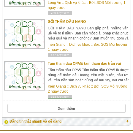
hoá chất tràn vãi mức nhỏ và vừa tại nơi sinh sản,
Long An
::
Dịch vụ khác
:: Bởi:
SOS Môi trường
1
vận chuyển và sử dụng hoá chất  Quy cách sản
ngày trước
phẩm  nguyên liệu: Polypropylene  Xuất xứ: Úc
735 lượt xem
Đặc tính & lợi.  P...
GỐI THẤM DẦU NANO
GỐI THẤM DẦU NANO Bạn gặp phải những vấn
đề về rò rỉ dầu? Bạn cần một giải pháp khắc phục
hiệu quả và nhanh chóng? Bạn muốn thu gom và
tái sử dụng lượng dầu tràn vãi ra ngoài? GỐI
Tiền Giang
::
Dịch vụ khác
:: Bởi:
SOS Môi trường
THẤM DẦU NANO – sản phẩm thấm hút dầu
1 ngày trước
chuyên dụng!!! Gối thấm dầu #goithamdau là sản
677 lượt xem
phẩm thấm hút dầu chất lượng cao
#chatluongcao , đượ...
Tấm thấm dầu OPA5/ tấm thấm dầu tràn vãi
Tấm thấm dầu OPA5 Tấm thấm dầu OPA5 là được
dùng để thấm dầu loang trên mặt nước, dầu rơi
vãi trên nền sàn hoặc dùng để lau tay, lau chi tiết
máy dính dầu... Sản phẩm được sản xuất theo
Kiên Giang
::
Dịch vụ khác
:: Bởi:
SOS Môi trường
công nghệ tiên tiến tại USA, với nhiều lớp ép với
2 ngày trước
nhau bằng 100% nguyên liệu thân thiện môi
653 lượt xem
trường Polypropylene lựa chọn giúp tối ...
Xem thêm
Đăng tin thật nhanh và dễ dàng