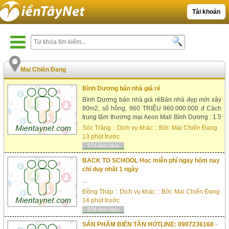
Tài khoản
Mai Chiến Đang
Bình Dương bán nhà giá rẻ
Bình Dương bán nhà giá rẻBán nhà đẹp mới xây
80m2, sổ hồng, 960 TRIỆU 960.000.000 đ Cách
trung tâm thương mại Aeon Mall Bình Dương : 1.5
kmcách siêu thị Lotte Mart Bình Dương : 2 kmcách
Sóc Trăng
::
Dịch vụ khác
:: Bởi:
Mai Chiến Đang
chợ Lái Thiêu : 1 kmcách ngã tư Bình Phước : 9.5
13 phút trước
km cách bến xe miền đông 15 km Địa chỉ: Khu
573 lượt xem
phố bình phước huyện...
BACK TO SCHOOL Học miễn phí ngay hôm nay
chỉ duy nhất 1 ngày
...
Đồng Tháp
::
Dịch vụ khác
:: Bởi:
Mai Chiến Đang
14 phút trước
578 lượt xem
SẢN PHẨM BIẾN TẦN HOTLINE: 0907236168 -