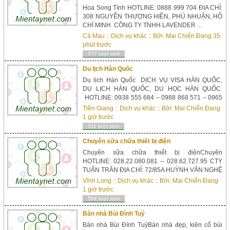
Hoa Song Tính HOTLINE: 0888 999 704 ĐỊA CHỈ:
308 NGUYỄN THƯỢNG HIỀN, PHÚ NHUẬN, HỒ
CHÍ MINH CÔNG TY TNHH LAVENDER ...
Cà Mau
::
Dịch vụ khác
:: Bởi:
Mai Chiến Đang
35
phút trước
577 lượt xem
Du lịch Hàn Quốc
Du lịch Hàn Quốc DỊCH VỤ VISA HÀN QUỐC,
DU LỊCH HÀN QUỐC, DU HỌC HÀN QUỐC
HOTLINE: 0938 555 684 – 0988 868 571 – 0965
825 667...
Tiền Giang
::
Dịch vụ khác
:: Bởi:
Mai Chiến Đang
1 giờ trước
511 lượt xem
Chuyên sữa chữa thiết bị điện
Chuyên sữa chữa thiết bị điệnChuyên
HOTLINE: 028.22.080.081 – 028.62.727.95 CTY
TUẤN TRẦN ĐỊA CHỈ: 72/85A HUỲNH VĂN NGHỆ
P.15 Q.TÂN BÌNH
Vĩnh Long
::
Dịch vụ khác
:: Bởi:
Mai Chiến Đang
EMAIL: sieuthidientuantran@gmail.com
1 giờ trước
WEBSITE: suachuamaybienap.com CHUYÊN
594 lượt xem
CUNG CẤP CÁC LOẠI VỎ TỦ ĐIỆN COMPOSITE
Thi công – Lắp đặt – Bảo trì – Sữa chữa ...
Bán nhà Bùi Đình Tuý
Bán nhà Bùi Đình TuýBán nhà đẹp, kiên cố bùi