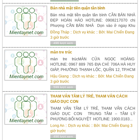
chobacha.vn@gmail.comĐịa chỉ: Tổ Dân Phố Na
Quang 1 – Thị Trấn Bắc Hà – Huyện Bắc Hà –
Bán nhà mặt tiền quận tân bình
Tỉnh...
Bán nhà mặt tiền quận tân bình CẦN BÁN NHÀ
ĐẸP HOÀN HẢO HOTLINE: 0908217070 chị
Phượng CẦN BÁN NHÀ Dọn vào ở ngay Khu
dân cư sầm uất , gần trường học , bệnh viện , siêu
Đồng Tháp
::
Dịch vụ khác
:: Bởi:
Mai Chiến Đang
thị coop mart , đi phú mỹ hưng 5 phút 2 lầu đúc
3 giờ trước
kiên cố 5x12m, nở hậu 8m Có sân thượng rộng
496 lượt xem
thoáng mát Full nội thất ...
màn tre trúc
màn tre trúcMÀN CỬA NGỌC HOÀNG
HOTLINE: 0967 889 765 ĐỊA CHỈ: 706A HÀ HUY
GIÁP, PHƯỜNG THẠNH LỘC, QUẬN 12, TP.HCM
WEBSITE: mancuangochoang.com
Hậu Giang
::
Dịch vụ khác
:: Bởi:
Mai Chiến Đang
EMAIL: mancuangochoang@gmail.com Chúng
3 giờ trước
tôi chuyên bán: Màn Roman, màn sáo văn
599 lượt xem
phòng, mành lắp ở ban công, màn sáo ngoài t...
THAM VẤN TÂM LÝ TRẺ, THAM VẤN CÁCH
GIÁO DỤC CON
THAM VẤN TÂM LÝ TRẺ, THAM VẤN CÁCH
GIÁO DỤC CON TRUNG TÂM – TÂM LÝ
PHƯƠNG BỐI NGUYỆT HOTLINE: 1900.0183...
Long An
::
Dịch vụ khác
:: Bởi:
Mai Chiến Đang
3
giờ trước
496 lượt xem