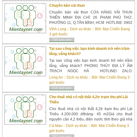
Chuyên bán vải thun
Chuyên bán vải thun CỬA HÀNG VẢI THUN
THIÊN MINH ĐỊA CHỈ: 26 PHẠM PHÚ THỨ,
PHƯỜNG 11, Q.TÂN BÌNH, HCM HOTLINE: 0902
754 784 – 0902 696 038 – 0932 624 784
Vĩnh Long
::
Dịch vụ khác
:: Bởi:
Mai Chiến Đang
WEBSITE: http://vaithunthienminh.com/ Vải Thun
3 giờ trước
Thiên Minh xin chân thành cảm ơn sự quan tâm
736 lượt xem
và tín nhiệm của Quí Khác...
Tại sao công việc bạn kinh doanh trở nên trầm
lắng, vắng khách?
Tại sao công việc bạn kinh doanh trở nên trầm
lắng, vắng khách? PHONG THỦY ĐỊA LÝ ÂM
TRẠCH NGỌC HÀ HOTLINE/ ZALO:
0168.851.7727 ( Cô Giang ) ...
Long An
::
Dịch vụ khác
:: Bởi:
Mai Chiến Đang
3
giờ trước
615 lượt xem
Cho thuê nhà có nội thất 4,2tr trạm thu phí Lái
Thiêu
Cho thuê nhà có nội thất 4,2tr trạm thu phí Lái
Thiêu 4.200.000 đ/tháng- 45 m2Giá cho thuê
nguyên căn 4,2 triệu, điện nước tính theo giá nhà
nước. Full đầy đủ nội thất :1 máy lạnh mới
Cà Mau
::
Dịch vụ khác
:: Bởi:
Mai Chiến Đang
3
Toshiba Inverter tiết kiệm điện1 máy khử mùi
giờ trước
bếp1 giường mới bằng gỗ sồi1 tủ phòng ngủ lớn
583 lượt xem