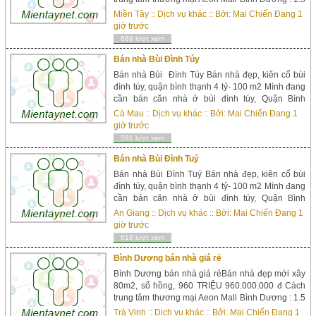
kmcách siêu thị Lotte Mart Bình Dương : 2 kmcách
Miền Tây
::
Dịch vụ khác
:: Bởi:
Mai Chiến Đang
1
chợ Lái Thiêu : 1 kmcách ngã tư Bình Phước : 9.5
giờ trước
km cách bến xe miền đông 15 km Địa chỉ: Khu
688 lượt xem
phố bình phước huy...
Bán nhà Bùi Đình Túy
Bán nhà Bùi Đình Túy Bán nhà đẹp, kiên cố bùi
đình túy, quận bình thạnh 4 tỷ- 100 m2 Mình đang
cần bán căn nhà ở bùi đình túy, Quận Bình
thạnh, Diện tích: 4,5 x 10 m, 1 lầu đúc đẹp, kèm
Cà Mau
::
Dịch vụ khác
:: Bởi:
Mai Chiến Đang
1
sân phía trước 1 phòng khách khách, 1 bếp, 2
giờ trước
phòng ngủ trên lầu. Đúc kiên cố, nhà đẹp, thoáng
581 lượt xem
mát...
Bán nhà Bùi Đình Tuý
Bán nhà Bùi Đình Tuý Bán nhà đẹp, kiên cố bùi
đình túy, quận bình thạnh 4 tỷ- 100 m2 Mình đang
cần bán căn nhà ở bùi đình túy, Quận Bình
thạnh, Diện tích: 4,5 x 10 m, 1 lầu đúc đẹp, kèm
An Giang
::
Dịch vụ khác
:: Bởi:
Mai Chiến Đang
1
sân phía trước 1 phòng khách khách, 1 bếp, 2
giờ trước
phòng ngủ trên lầu. Đúc kiên cố, nhà đẹp, thoáng
618 lượt xem
mát, ...
Bình Dương bán nhà giá rẻ
Bình Dương bán nhà giá rẻBán nhà đẹp mới xây
80m2, sổ hồng, 960 TRIỆU 960.000.000 đ Cách
trung tâm thương mại Aeon Mall Bình Dương : 1.5
kmcách siêu thị Lotte Mart Bình Dương : 2 kmcách
Trà Vinh
::
Dịch vụ khác
:: Bởi:
Mai Chiến Đang
1