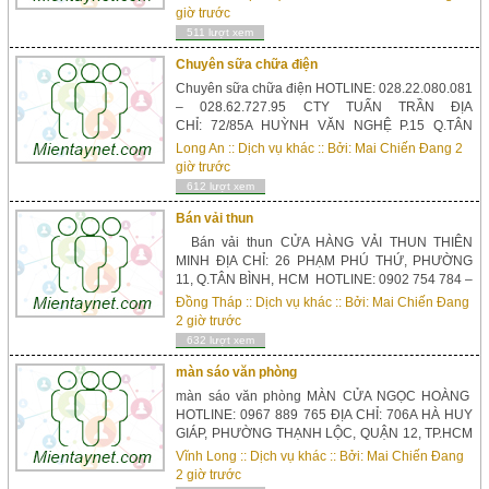
chợ Lái Thiêu : 1 kmcách ngã tư Bình Phước : 9.5
giờ trước
km cách bến xe miền đông 15 km Địa chỉ: Khu
511 lượt xem
phố bình phước huyện...
Chuyên sữa chữa điện
Chuyên sữa chữa điện HOTLINE: 028.22.080.081
– 028.62.727.95 CTY TUẤN TRẦN ĐỊA
CHỈ: 72/85A HUỲNH VĂN NGHỆ P.15 Q.TÂN
BÌNH EMAIL: sieuthidientuantran@gmail.com
Long An
::
Dịch vụ khác
:: Bởi:
Mai Chiến Đang
2
WEBSITE: suachuamaybienap.com CHUYÊN
giờ trước
CUNG CẤP CÁC LOẠI VỎ TỦ ĐIỆN COMPOSITE
612 lượt xem
Thi công – Lắp đặt – Bảo trì – Sữa chữa Điện
Trung Thế ...
Bán vải thun
Bán vải thun CỬA HÀNG VẢI THUN THIÊN
MINH ĐỊA CHỈ: 26 PHẠM PHÚ THỨ, PHƯỜNG
11, Q.TÂN BÌNH, HCM HOTLINE: 0902 754 784 –
0902 696 038 – 0932 624 784
Đồng Tháp
::
Dịch vụ khác
:: Bởi:
Mai Chiến Đang
WEBSITE: http://vaithunthienminh.com/ Vải Thun
2 giờ trước
Thiên Minh xin chân thành cảm ơn sự quan tâm
632 lượt xem
và tín nhiệm của Quí Kh...
màn sáo văn phòng
màn sáo văn phòng MÀN CỬA NGỌC HOÀNG
HOTLINE: 0967 889 765 ĐỊA CHỈ: 706A HÀ HUY
GIÁP, PHƯỜNG THẠNH LỘC, QUẬN 12, TP.HCM
WEBSITE: mancuangochoang.com
Vĩnh Long
::
Dịch vụ khác
:: Bởi:
Mai Chiến Đang
EMAIL: mancuangochoang@gmail.com Chúng
2 giờ trước