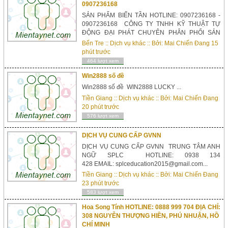
0907236168
SẢN PHẨM BIẾN TẦN HOTLINE: 0907236168 -
0907236168 CÔNG TY TNHH KỸ THUẬT TỰ
ĐỘNG ĐẠI PHÁT CHUYÊN PHÂN PHỐI SẢN
PHẨM BIẾN TẦN ENC,
Bến Tre
::
Dịch vụ khác
:: Bởi:
Mai Chiến Đang
15
PLC HOTLINE: 0907236168 - 0907236168...
phút trước
464 lượt xem
Win2888 số đề
Win2888 số đề WIN2888 LUCKY ...
Tiền Giang
::
Dịch vụ khác
:: Bởi:
Mai Chiến Đang
20 phút trước
576 lượt xem
DỊCH VỤ CUNG CẤP GVNN
DỊCH VỤ CUNG CẤP GVNN TRUNG TÂM ANH
NGỮ SPLC HOTLINE: 0938 134
428 EMAIL: splceducation2015@gmail.com...
Tiền Giang
::
Dịch vụ khác
:: Bởi:
Mai Chiến Đang
23 phút trước
583 lượt xem
Hoa Song Tính HOTLINE: 0888 999 704 ĐỊA CHỈ:
308 NGUYỄN THƯỢNG HIỀN, PHÚ NHUẬN, HỒ
CHÍ MINH