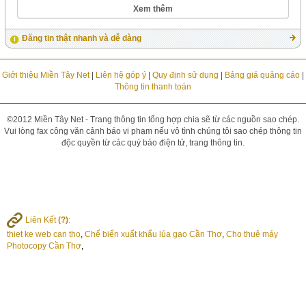
Xem thêm
Đăng tin thật nhanh và dễ dàng
Giới thiệu Miền Tây Net
|
Liên hệ góp ý
|
Quy định sử dụng
|
Bảng giá quảng cáo
|
Thông tin thanh toán
©2012 Miền Tây Net - Trang thông tin tổng hợp chia sẽ từ các nguồn sao chép.
Vui lòng fax công văn cảnh báo vi phạm nếu vô tình chúng tôi sao chép thông tin
độc quyền từ các quý báo điện tử, trang thông tin.
Liên Kết
(?)
:
thiet ke web can tho
,
Chế biến xuất khẩu lúa gạo Cần Thơ
,
Cho thuê máy
Photocopy Cần Thơ
,