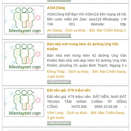
khổng lồ, chứa đủ đồ cho cả gia đìnhdàn tủ ...
ASIA1Sing
ASIA1Sing Kết Bạn Với ASIA118 trên mạng xã hội Za
tiền cược miễn phí Zalo: asia118 Whatsapp: (+84)
746 001 Website: http://asia118.co
Youtube: https://www.youtube.com/channel/UC4CXj
An Giang
::
Dịch vụ khác
:: Bởi:
Mai Chiến Đang
3 gi
ASIA118 asia...
533 lượt xem
Bán nhà mới trong hẻm 42 đường Ung Văn
Khiêm
Bán nhà mới trong hẻm 42 đường Ung Văn
Khiêm Bán nhà mới đẹp hẻm 42 đường Ung Văn
Khiêm, phường 25, quận Bình Thạnh. Ngang 3 x
6 m, diện tích sử dụng 48m2. Sổ hồng riêng công
Đồng Tháp
::
Dịch vụ khác
:: Bởi:
Mai Chiến Đang
nhận đủ. Không quy hoạch, không giải tỏa, không
3 giờ trước
lộ giới. Xem toàn bộ hình ảnh và thông tin chi tiết
563 lượt xem
tại: http://raovat.1com.vn/ban-nha-u...
Đất nền giá: 679 triệu/ nền
Đất nền giá: 679 triệu/ nền ĐẤT NỀN, NHÀ ĐẤT
TRUNG TÂM HÀNH CHÍNH TP SÔNG
CÔNG HOTLINE: 0994.33.66.88 –
0994.55.66.88...
Vĩnh Long
::
Dịch vụ khác
:: Bởi:
Mai Chiến Đang
3 giờ trước
491 lượt xem