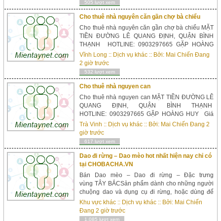
tôi chuyên bán: Màn Roman, màn sáo văn
505 lượt xem
phòng, mành lắp ở ban công, màn sáo ...
Cho thuê nhà nguyên căn gần chợ bà chiểu
Cho thuê nhà nguyên căn gần chợ bà chiểu MẶT
TIỀN ĐƯỜNG LÊ QUANG ĐỊNH, QUẬN BÌNH
THẠNH HOTLINE: 0903297665 GẶP HOÀNG
HUY Giá thuê: 20 triệu /1 tháng Diện tích: 4,5 *18
Vĩnh Long
::
Dịch vụ khác
:: Bởi:
Mai Chiến Đang
m 1 trệt, 2 lầu, 4 phòng ngủ Vị trí ngay giữa chợ
2 giờ trước
Bà Chiểu và Phan Đăng Lưu Phù hợp kinh doanh
532 lượt xem
văn phòng, ...
Cho thuê nhà nguyen can
Cho thuê nhà nguyen can MẶT TIỀN ĐƯỜNG LÊ
QUANG ĐỊNH, QUẬN BÌNH THẠNH
HOTLINE: 0903297665 GẶP HOÀNG HUY Giá
thuê: 20 triệu /1 tháng Diện tích: 4,5 *18 m 1 trệt,
Trà Vinh
::
Dịch vụ khác
:: Bởi:
Mai Chiến Đang
2
2 lầu, 4 phòng ngủ Vị trí ngay giữa chợ Bà Chiểu
giờ trước
và Phan Đăng Lưu Phù hợp kinh doanh văn
617 lượt xem
phòng, spa Chúng tô...
Dao đi rừng – Dao mèo hot nhất hiện nay chỉ có
tại CHOBACHA.VN
Bán Dao mèo – Dao đi rừng – Đặc trưng
vùng TÂY BẮCSản phẩm dành cho những người
chuộng dao và dụng cụ đi rừng, hoặc dùng để
trang trí cũng rất đẹpWebsite:
Khu vực khác
::
Dịch vụ khác
:: Bởi:
Mai Chiến
chobacha.vnHotline: 086 862 3333 – 078 592
Đang
2 giờ trước
9999 (Lục Văn Ninh)Email:
1,085 lượt xem