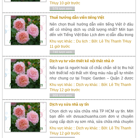
tin cậy hàng đầu hiện nay. Ketqua....
THuy
10 giờ trước
578 lượt xem
Thuê hướng dẫn viên tiếng Việt
Nên chọn thuê hướng dẫn viên tiếng Việt ở đâu
để có những dịch vụ chất lượng nhất? Mời bạn
đến với Tiếng Việt Đáo Lịch đơn vị dẫn đầu trong
cung cấp dịch vụ phiên dịch và hướng dẫn viên
Khu vực khác
::
Du lịch
:: Bởi:
Lê Thị Thanh THuy
tiếng Việt uy tín trong và ngoài nước. Dịch vụ...
11 giờ trước
740 lượt xem
Dịch vụ tư vấn thiết kế nội thất nhà ở
Nếu bạn là người hoài cổ chắc chắn sẽ bị thu hút
bởi thiết kế nội thất với tông màu nâu gỗ tự nhiên
như chung cư tại Tropic Garden – Quận 2 được
thiết kế bởi Homedesign 360 Chúng tôi chú trọng
Khu vực khác
::
Dịch vụ khác
:: Bởi:
Lê Thị Thanh
vào phong cách hiện đại kết hợp với t&oc...
THuy
12 giờ trước
969 lượt xem
Dịch vụ sửa nhà uy tín
Chọn dịch vụ sửa chữa nhà TP HCM uy tín. Mời
bạn đến với dvsuachuanha.com đơn vị chuyên
cung cấp dịch vụ sơn nhà, sửa chữa nhà chuyên
nghiệp với đội ngũ thợ sơn nhà chuyên
Khu vực khác
::
Dịch vụ khác
:: Bởi:
Lê Thị Thanh
nghiệp, thợ sơn nhà uy tín với giá thành cạnh
THuy
12 giờ trước
tranh ...