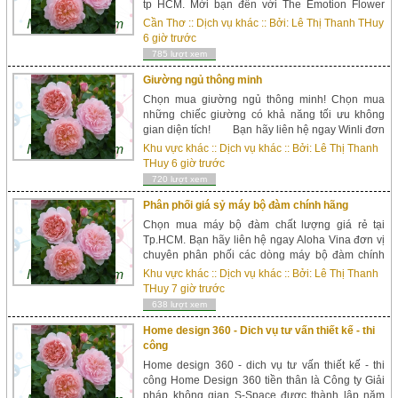
tp HCM. Mời bạn đến với The Emotion Flower
thương hiệu hoa tươi cao cấp địa chỉ cung cấp
Cần Thơ
::
Dịch vụ khác
:: Bởi:
Lê Thị Thanh THuy
những sản phẩm hoa tươi xinh đẹp, phong phú
6 giờ trước
đa dạng về chủng loại. Shop hoa tươi The
785 lượt xem
Emotion Flower The Emotion Flower ...
Giường ngủ thông minh
Chọn mua giường ngủ thông minh! Chọn mua
những chiếc giường có khả năng tối ưu không
gian diện tích! Bạn hãy liên hệ ngay Winli đơn
vị sản xuất, phân phối giường ngủ thông minh uy
Khu vực khác
::
Dịch vụ khác
:: Bởi:
Lê Thị Thanh
tín với giá thành cạnh t...
THuy
6 giờ trước
720 lượt xem
Phân phối giá sỷ máy bộ đàm chính hãng
Chọn mua máy bộ đàm chất lượng giá rẻ tại
Tp.HCM. Bạn hãy liên hệ ngay Aloha Vina đơn vị
chuyên phân phối các dòng máy bộ đàm chính
hãng uy tín đảm bảo chất lượng. Aloha Vina Địa
Khu vực khác
::
Dịch vụ khác
:: Bởi:
Lê Thị Thanh
chỉ: 46 Bạch Đằng, Phường 2, Quận T&...
THuy
7 giờ trước
638 lượt xem
Home design 360 - Dich vụ tư vấn thiết kế - thi
công
Home design 360 - dich vụ tư vấn thiết kế - thi
công Home Design 360 tiền thân là Công ty Giải
pháp không gian S-Space được thành lập năm