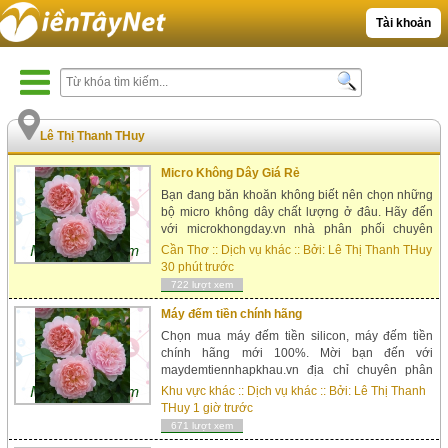
Tài khoản
Lê Thị Thanh THuy
Micro Không Dây Giá Rẻ
Bạn đang băn khoăn không biết nên chọn những
bộ micro không dây chất lượng ở đâu. Hãy đến
với microkhongday.vn nhà phân phối chuyên
nghiệp, đơn vị chuyên cung cấp các dòng sản
Cần Thơ
::
Dịch vụ khác
:: Bởi:
Lê Thị Thanh THuy
phẩm micro không dây chính hãng tốt nhất h...
30 phút trước
722 lượt xem
Máy đếm tiền chính hãng
Chọn mua máy đếm tiền silicon, máy đếm tiền
chính hãng mới 100%. Mời bạn đến với
maydemtiennhapkhau.vn địa chỉ chuyên phân
phối và sửa chữa máy đếm tiền uy tín hàng đầu
Khu vực khác
::
Dịch vụ khác
:: Bởi:
Lê Thị Thanh
hiện nay. Phân phối máy đếm tiền uy tín chất
THuy
1 giờ trước
lượng Hiệp Hưng Th...
671 lượt xem