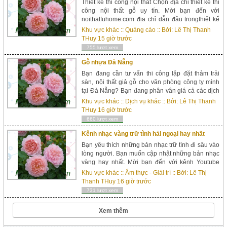
Thiết kế thi công nội thất Chọn địa chỉ thiết kế thi
công nội thất gỗ uy tín. Mời bạn đến với
noithatfuhome.com địa chỉ dẫn đầu trongthiết kế
thi công nội thất tại Hà Nội. Thiết kế thi công nội
Khu vực khác
::
Quảng cáo
:: Bởi:
Lê Thị Thanh
thất uy tín Fuhome chuyên thiết kế thi công nội
THuy
15 giờ trước
thất, thi cô...
755 lượt xem
Gỗ nhựa Đà Nẵng
Bạn đang cần tư vấn thi công lặp đặt thảm trải
sàn, nội thất giả gỗ cho văn phòng công ty mình
tại Đà Nẵng? Bạn đang phân vân giá cả các dịch
vụ thi công nội thất hiện nay? Mời bạn đến với
Khu vực khác
::
Dịch vụ khác
:: Bởi:
Lê Thị Thanh
công ty cổ phần Danicity chúng tôi, c&oc...
THuy
16 giờ trước
660 lượt xem
Kênh nhạc vàng trữ tình hải ngoại hay nhất
Bạn yêu thích những bản nhạc trữ tình đi sâu vào
lòng người. Bạn muốn cập nhật những bản nhạc
vàng hay nhất. Mời bạn đến với kênh Youtube
”nhạc vàng trữ tình New” để thưởng thức và lắng
Khu vực khác
::
Ẩm thực - Giải trí
:: Bởi:
Lê Thị
nghe những bản nhạc vàng trữ t&...
Thanh THuy
16 giờ trước
731 lượt xem
Xem thêm