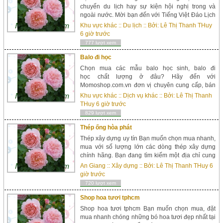
chuyến du lịch hay sự kiện hội nghị trong và
ngoài nước. Mời bạn đến với Tiếng Việt Đáo Lịch
đơn vị chuyên cung cấp dịch vụ phiên dịch và
Khu vực khác
::
Du lịch
:: Bởi:
Lê Thị Thanh THuy
hướng dẫn viên tiếng Việt uy tín. Dịch vụ hướng
6 giờ trước
dẫn viên...
777 lượt xem
Balo đi học
Chọn mua các mẫu balo học sinh, balo đi
học chất lượng ở đâu? Hãy đến với
Momoshop.com.vn đơn vị chuyên cung cấp, bán
lẻ các sản phẩm balo đi học, balo thời trang giá
Khu vực khác
::
Dịch vụ khác
:: Bởi:
Lê Thị Thanh
thành cạnh tranh tại TP HCM. Balo học sinh uy tín
THuy
6 giờ trước
chất lượng Momoshop l&ag...
829 lượt xem
Thép ống hòa phát
Thép xây dựng uy tín Bạn muốn chọn mua nhanh,
mua với số lượng lớn các dòng thép xây dựng
chính hãng. Bạn đang tìm kiếm một địa chỉ cung
cấp vật liệu xây dựng uy tín hàng đầu hiện nay.
An Giang
::
Xây dựng
:: Bởi:
Lê Thị Thanh THuy
6
Mời bạn đến với công ty vật liệu xâ...
giờ trước
720 lượt xem
Shop hoa tươi tphcm
Shop hoa tươi tphcm Bạn muốn chọn mua, đặt
mua nhanh chóng những bó hoa tươi đẹp nhất tại