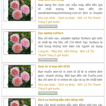
Bạn đang tìm chọn các mẫu máy đếm tiền giá
rẻ chất lượng. Mời bạn đến với
sieuthidienmaychinhhang.com.vn đơn vị chuyên
cung cấp phân phối các sản phẩm máy đếm tiền
Khu vực khác
::
Dịch vụ khác
:: Bởi:
Lê Thị Thanh
chính hãng, chất lượng với giá thành cạnh tranh.
THuy
5 giờ trước
Máy đếm tiền...
736 lượt xem
Sạc laptop surface
Địa chỉ bán sạc, adapter laptop Surface giá luôn
rẻ nhất tại Hà Nội, Hồ Chí Minh Sạc Surface là
một trong những linh kiện mà người sử dụng
laptop thường hay phải mua mới sau khoảng 2-3
Long An
::
Máy tính, viễn thông
:: Bởi:
Lê Thị
năm sử dụng. Có lẽ bởi vì người dùng surface
Thanh THuy
5 giờ trước
thường chỉ quan...
808 lượt xem
Xem tử vi trọn đời 2019
Bạn muốn xem tử vi, xem lá số tử vi online đơn
giản, nhanh chóng. Mời bạn đến với Tuvi5s.com
địa chỉ xem tử vi online tin cậy và uy tín nhất hiện
nay. Xem tử vi online uy tín Tuvi5s.com là địa chỉ
Khu vực khác
::
Dịch vụ khác
:: Bởi:
Lê Thị Thanh
tin cậy, nơi cộng đồng những người đam mê tử vi,
THuy
6 giờ trước
đam mê phong thủy ...
657 lượt xem
Dịch vụ hướng dẫn viên tiếng Việt
Bạn cần thuê hướng dẫn viên tiếng Việt cho các