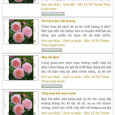
2001.Đến 2013,bước vào giai đoạn phát triển
Khu vực khác
::
Nhà đất
:: Bởi:
Lê Thị Thanh THuy
mới,công ty chính thức đổi tên thành
8 giờ trước
Homedesign...
1,028 lượt xem
Túi xách da chất lượng
Chọn mua túi xách da uy tín chất lượng ở đâu?
Mời bạn đến với Velisa đơn vị chuyên thiết kế các
dòng sản phẩm túi xách nữ da thật 100%.
Thương hiệu đồ da cao cấp Velisa Velisa thương
Khu vực khác
::
Dịch vụ khác
:: Bởi:
Lê Thị Thanh
hiệu túi xách da nữ cao cấp được thiết kế theo
THuy
8 giờ trước
phong c&aacut...
727 lượt xem
Máy bộ đàm
Cùng giasi.com chọn mua những chiếc máy bộ
đàm chính hãng với giá tốt nhất! Bạn đang tìm một
địa chỉ bản máy bộ đàm chính hãng, uy tín với
mức giá cạnh tranh tại Tp.HCM? Hãy đến với
Khu vực khác
::
Dịch vụ khác
:: Bởi:
Lê Thị Thanh
Giasi.com đơn vị chuyên ...
THuy
9 giờ trước
679 lượt xem
Tổng hợp kết quả xsmb
Bạn tìm kiếm một trang web uy tín nơi cung cấp
những thông tin, tin tức xổ số, xo so mb nhanh
chóng, chính xác nhất. Hãy đến với ketqua.net địa
chỉ tổng hợp thông tin xổ số nhanh chóng và đáng
Khu vực khác
::
Dịch vụ khác
:: Bởi:
Lê Thị Thanh