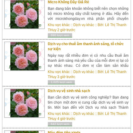
Micro Không Dây Giá Rẻ
Bạn đang băn khoăn không biết nên chọn những
bộ micro không dây chất lượng ở đâu. Hãy đến
với microkhongday.vn nhà phân phối chuyên
nghiệp, đơn vị chuyên cung cấp các dòng sản
Khu vực khác
::
Dịch vụ khác
:: Bởi:
Lê Thị Thanh
phẩm micro không dây chính hãng tốt nhất h...
THuy
2 giờ trước
690 lượt xem
Dịch vụ cho thuê âm thanh ánh sáng, tổ chức
sự kiện
Ngày nay rất nhiều đơn vị có nhu cầu thuê âm
thanh ánh sáng mà yêu cầu của mỗi đơn vị lại có
sự khác nhau. Có đơn vị cần làm sân khấu
chuyên nghiệp nên âm thanh ánh sáng cũng đòi
Khu vực khác
::
Dịch vụ khác
:: Bởi:
Lê Thị Thanh
hỏi phải chuy&e...
THuy
3 giờ trước
1,025 lượt xem
Dịch vụ vệ sinh nhà sạch
Bạn cần dịch vụ vệ sinh công nghiệp? Bạn đang
tìm chọn một đơn vị cung cấp dịch vụ vệ sinh uy
tín. Mời bạn đến với Dịch vụ nhà sạch Thành
Long, đơn vị chuyên cung cấp các dịch vụ nhà
Khu vực khác
::
Dịch vụ khác
:: Bởi:
Lê Thị Thanh
sạch, vệ sinh nhà ở, vệ sinh công nghiệp tại Hà ...
THuy
4 giờ trước
642 lượt xem
Máy đếm tiền xinda