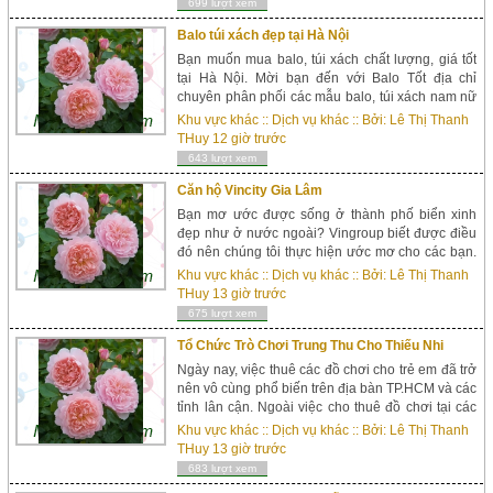
699 lượt xem
Balo túi xách đẹp tại Hà Nội
Bạn muốn mua balo, túi xách chất lượng, giá tốt
tại Hà Nội. Mời bạn đến với Balo Tốt địa chỉ
chuyên phân phối các mẫu balo, túi xách nam nữ
chất lượng hàng đầu tại Việt Nam. Phân phối balo
Khu vực khác
::
Dịch vụ khác
:: Bởi:
Lê Thị Thanh
túi xách uy tín Balo Tốt l...
THuy
12 giờ trước
643 lượt xem
Căn hộ Vincity Gia Lâm
Bạn mơ ước được sống ở thành phố biển xinh
đẹp như ở nước ngoài? Vingroup biết được điều
đó nên chúng tôi thực hiện ước mơ cho các bạn.
Tập đoàn Vingroup đã ra mắt hàng loạt các dự án
Khu vực khác
::
Dịch vụ khác
:: Bởi:
Lê Thị Thanh
nhà ở mang thương hiệu Vinhomes tại nhiều tỉnh
THuy
13 giờ trước
...
675 lượt xem
Tổ Chức Trò Chơi Trung Thu Cho Thiếu Nhi
Ngày nay, việc thuê các đồ chơi cho trẻ em đã trở
nên vô cùng phổ biến trên địa bàn TP.HCM và các
tỉnh lân cận. Ngoài việc cho thuê đồ chơi tại các
hộ gia đình cho bé trong dịp liên hoan, sinh nhật;
Khu vực khác
::
Dịch vụ khác
:: Bởi:
Lê Thị Thanh
c&...
THuy
13 giờ trước
683 lượt xem