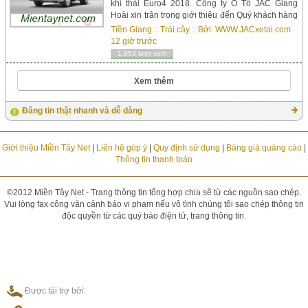
khí thải Euro4 2018. Công ty Ô Tô JAC Giang
Hoài xin trân trọng giới thiệu đến Quý khách hàng
dòng xe tải JAC x125 (2018) thuộc phân khúc xe
Tiền Giang
::
Trái cây
:: Bởi:
WWW.JACxetai.com
tải nhỏ . Công ty JAC ch&...
12 giờ trước
1,853 lượt xem
Xem thêm
Đăng tin thật nhanh và dễ dàng
Giới thiệu Miền Tây Net
|
Liên hệ góp ý
|
Quy định sử dụng
|
Bảng giá quảng cáo
|
Thông tin thanh toán
©2012 Miền Tây Net - Trang thông tin tổng hợp chia sẽ từ các nguồn sao chép.
Vui lòng fax công văn cảnh báo vi phạm nếu vô tình chúng tôi sao chép thông tin
độc quyền từ các quý báo điện tử, trang thông tin.
Được tài trợ bởi: