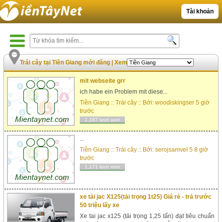
Tài khoản
Trái cây tại Tiền Giang mới đăng
|
Xem nhiều nhất
mit webseite grr
ich habe ein Problem mit diese...
Tiền Giang
::
Trái cây
:: Bởi:
woodiskingser
5 giờ
trước
1,187 lượt xem
...
Tiền Giang
::
Trái cây
:: Bởi:
serojsamvel 5
8 giờ
trước
1,171 lượt xem
xe tải jac X125(tải trọng 1t25) Giá rẻ - trả trước
50 triệu lấy xe
Xe tai jac x125 (tải trọng 1,25 tấn) đạt tiêu chuẩn