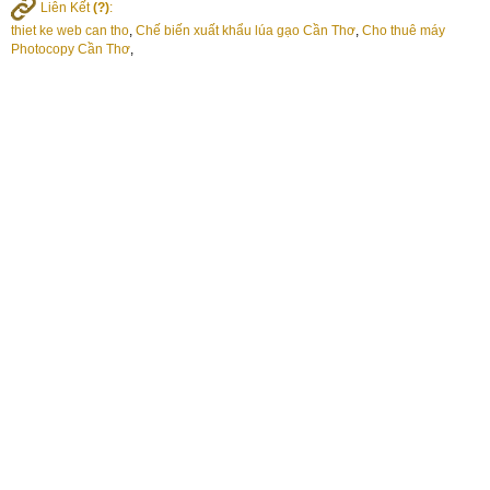
Liên Kết
(?)
:
thiet ke web can tho
,
Chế biến xuất khẩu lúa gạo Cần Thơ
,
Cho thuê máy
Photocopy Cần Thơ
,