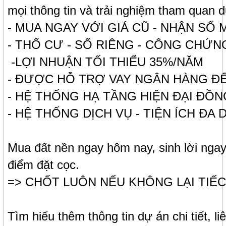
mọi thông tin và trải nghiệm tham quan 
- MUA NGAY VỚI GIÁ CŨ - NHẬN SỔ 
- THỔ CƯ - SỔ RIÊNG - CÔNG CHỨN
-LỢI NHUẬN TỐI THIỂU 35%/NĂM
- ĐƯỢC HỖ TRỢ VAY NGÂN HÀNG Đ
- HỆ THỐNG HẠ TẦNG HIỆN ĐẠI ĐỒN
- HỆ THỐNG DỊCH VỤ - TIỆN ÍCH ĐA
Mua đất nền ngay hôm nay, sinh lời ngay 
điểm đặt cọc.
=> CHỐT LUÔN NẾU KHÔNG LẠI TIẾ
Tìm hiểu thêm thông tin dự án chi tiết, li