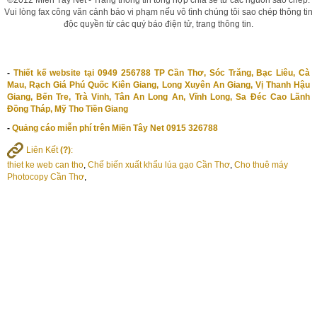
©2012 Miền Tây Net - Trang thông tin tổng hợp chia sẽ từ các nguồn sao chép.
Vui lòng fax công văn cảnh báo vi phạm nếu vô tình chúng tôi sao chép thông tin
độc quyền từ các quý báo điện tử, trang thông tin.
-
Thiết kế website tại 0949 256788 TP Cần Thơ, Sóc Trăng, Bạc Liêu, Cà
Mau, Rạch Giá Phú Quốc Kiên Giang, Long Xuyên An Giang, Vị Thanh Hậu
Giang, Bến Tre, Trà Vinh, Tân An Long An, Vĩnh Long, Sa Đéc Cao Lãnh
Đồng Tháp, Mỹ Tho Tiền Giang
-
Quảng cáo miễn phí trên Miền Tây Net 0915 326788
Liên Kết
(?)
:
thiet ke web can tho
,
Chế biến xuất khẩu lúa gạo Cần Thơ
,
Cho thuê máy
Photocopy Cần Thơ
,