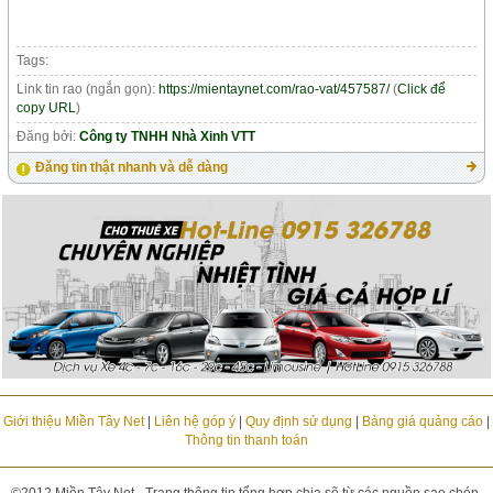
Tags:
Link tin rao (ngắn gọn):
https://mientaynet.com/rao-vat/457587/
(
Click để
copy URL
)
Đăng bởi:
Công ty TNHH Nhà Xinh VTT
Đăng tin thật nhanh và dễ dàng
Giới thiệu Miền Tây Net
|
Liên hệ góp ý
|
Quy định sử dụng
|
Bảng giá quảng cáo
|
Thông tin thanh toán