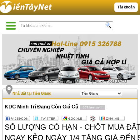
Tài khoản
Nhà đất tại Tiền Giang
KDC Minh Trí Đang Còn Giá Cũ
657 lượt xem
SỐ LƯỢNG CÓ HẠN - CHỐT MUA ĐẤ
NGAY KẺO NGÀY 1/4 TĂNG GIÁ ĐẾN 