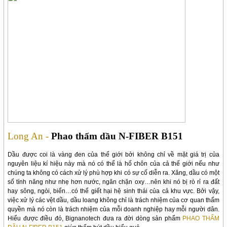
Long An -
Phao thấm dầu N-FIBER B151
Dầu được coi là vàng đen của thế giới bởi không chỉ về mặt giá trị của
nguyên liệu kí hiệu này mà nó có thể là hố chôn của cả thế giới nếu như
chúng ta không có cách xử lý phù hợp khi có sự cố diễn ra. Xăng, dầu có một
số tính năng như nhẹ hơn nước, ngăn chặn oxy…nên khi nó bị rò rỉ ra đất
hay sông, ngòi, biển…có thể giết hại hệ sinh thái của cả khu vực. Bởi vậy,
việc xử lý các vệt dầu, dầu loang không chỉ là trách nhiệm của cơ quan thẩm
quyền mà nó còn là trách nhiệm của mỗi doanh nghiệp hay mỗi người dân.
Hiểu được điều đó, Bignanotech đưa ra đời dòng sản phẩm
PHAO THẤM