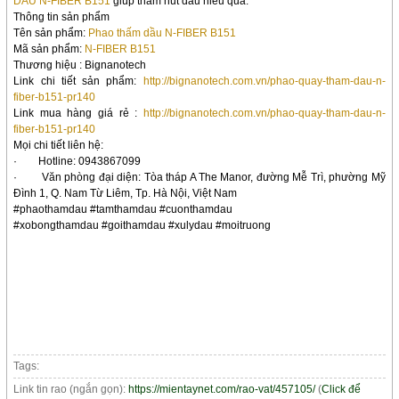
DẦU N-FIBER B151
giúp thấm hút dầu hiểu quả.
Thông tin sản phẩm
Tên sản phẩm:
Phao thấm dầu N-FIBER B151
Mã sản phẩm:
N-FIBER B151
Thương hiệu : Bignanotech
Link chi tiết sản phẩm:
http://bignanotech.com.vn/phao-quay-tham-dau-n-
fiber-b151-pr140
Link mua hàng giá rẻ :
http://bignanotech.com.vn/phao-quay-tham-dau-n-
fiber-b151-pr140
Mọi chi tiết liên hệ:
·
Hotline: 0943867099
·
Văn phòng đại diện: Tòa tháp A The Manor, đường Mễ Trì, phường Mỹ
Đình 1, Q. Nam Từ Liêm, Tp. Hà Nội, Việt Nam
#phaothamdau #tamthamdau #cuonthamdau
#xobongthamdau #goithamdau #xulydau #moitruong
Tags:
Link tin rao (ngắn gọn):
https://mientaynet.com/rao-vat/457105/
(
Click để