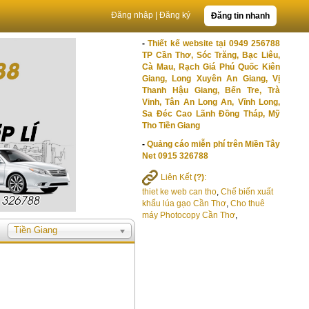
Đăng nhập
|
Đăng ký
Đăng tin nhanh
-
Thiết kế website tại 0949 256788
TP Cần Thơ, Sóc Trăng, Bạc Liêu,
Cà Mau, Rạch Giá Phú Quốc Kiên
Giang, Long Xuyên An Giang, Vị
Thanh Hậu Giang, Bến Tre, Trà
Vinh, Tân An Long An, Vĩnh Long,
Sa Đéc Cao Lãnh Đồng Tháp, Mỹ
Tho Tiền Giang
-
Quảng cáo miễn phí trên Miền Tây
Net 0915 326788
Liên Kết
(?)
:
thiet ke web can tho
,
Chế biến xuất
khẩu lúa gạo Cần Thơ
,
Cho thuê
máy Photocopy Cần Thơ
,
Tiền Giang