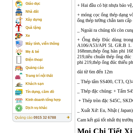
Giáo dục
+ Hai đầu có bịt nhựa bảo vệ
Nhà đất
+ móng cọc ống thép dạng vò
Xây dựng
ống thép tường chắn tam cấp
Quà tặng
_ Ngoài ra chúng tôi còn cung
Xe
+ Ống thép Đúc dùng tro
Máy tính, viễn thông
A106/A53/API 5L GR.B 1.
168mm,thép ống hàn phi 168
Mẹ & bé
219,tiêu chuẩn thép ống đúc 
Điện thoại
phi 219,thép ống đúc thiểu p
Quảng cáo
dài từ 6m đến 12m
Trang trí nội thất
_ Thép tấm SS400, CT3, Q345
Khách sạn
_ Thép đặc chủng: + Tấm S
Tín dụng, cầm đồ
Kinh doanh tổng hợp
+ Thép tròn đặc S45C, SK
Dịch vụ khác
_ Xuất Xứ: Eu, Nhật ( Japan
Quảng cáo
0915 32 6788
Cam kết
giá tốt
nhất thị trườ
Mọi Chi Tiết Xi