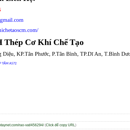
6
@gmail.com
khichetaoscm.com/
 Thép Cơ Khí Chế Tạo
g Diệu, KP.Tân Phước, P.Tân Bình, TP.Dĩ An, T.Bình Dư
P TẤM A572
entaynet.com/rao-vat/456294/
(
Click để copy URL
)