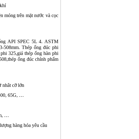
khí
ền móng trên mặt nước và cọc
 ống API SPEC 5L 4. ASTM
1.3-508mm.
Thép ống đúc phi
hi 325,giá thép ống hàn phi
i 508,thép ống đúc chính phẩm
 nhât cỡ lớn
00, 65G, …
am, …
t lượng hàng hóa yêu cầu