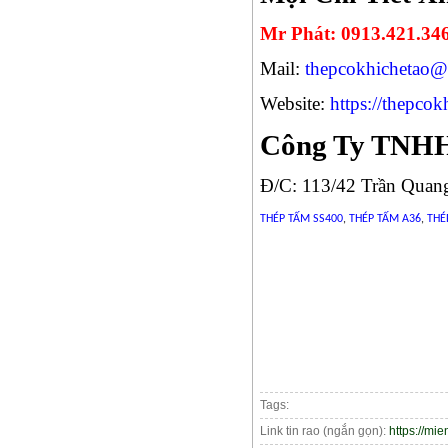
Mr Phát: 0913.421.34
Mail:
thepcokhichetao
Website:
https://thepco
Công Ty TNHH
Đ/C: 113/42 Trần Quan
THÉP TẤM SS400
,
THÉP TẤM A36
,
THÉ
Tags:
Link tin rao (ngắn gọn):
https://mi