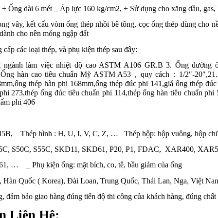
, + Ống dài 6 mét _ Áp lực 160 kg/cm2, + Sử dụng cho xăng dầu, gas, 
ng vây, kết cấu vòm ống thép nhồi bê tông, cọc ống thép dùng cho n
 dành cho nền móng ngập đất
 cấp các loại thép, và phụ kiện thép sau đây:
ng ngành làm việc nhiệt độ cao ASTM A106 GR.B 3. Ống đường
 Ống hàn cao tiêu chuẩn Mỹ ASTM A53
，
quy cách
：
1/2″-20″,2
mm,ống thép hàn phi 168mm,ống thép đúc phi 141,giá ống thép đúc p
phi 273,thép ống đúc tiêu chuẩn phi 114,thép ống hàn tiêu chuẩn ph
hẩm phi 406
B, _ Thép hình : H, U, I, V, C, Z, …_ Thép hộp: hộp vuông, hộp chữ
45C, S50C, S55C, SKD11, SKD61, P20, P1, FDAC,
XAR400, XAR5
D61, …
_ Phụ kiện ống: mặt bích, co, tê, bầu giảm của ống
), Hàn Quốc ( Korea), Đài Loan, Trung Quốc, Thái Lan, Nga, Việt N
ng, đảm bảo giao hàng đúng tiến độ thi công của khách hàng, đúng chấ
n Liên Hệ: