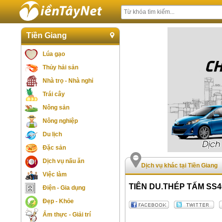
Tiền Giang
Lúa gạo
Thủy hải sản
Nhà trọ - Nhà nghỉ
Trái cây
Nông sản
Nông nghiệp
Du lịch
Đặc sản
Dịch vụ nấu ăn
Dịch vụ khác tại Tiền Giang
Việc làm
TIÊN DU.THÉP TẤM SS4
Điện - Gia dụng
Đẹp - Khỏe
Ẩm thực - Giải trí