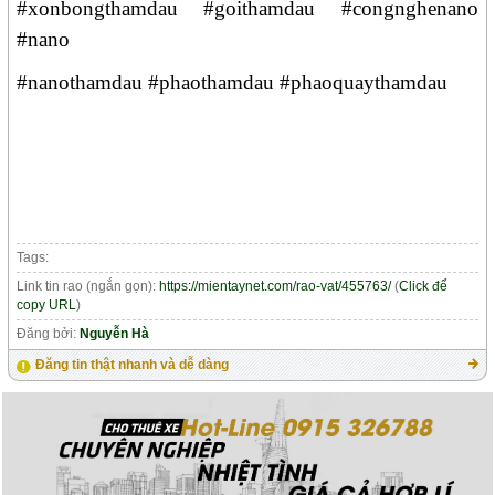
#xonbongthamdau #goithamdau #congnghenano
#nano
#nanothamdau #phaothamdau #phaoquaythamdau
Tags:
Link tin rao (ngắn gọn):
https://mientaynet.com/rao-vat/455763/
(
Click để
copy URL
)
Đăng bởi:
Nguyễn Hà
Đăng tin thật nhanh và dễ dàng