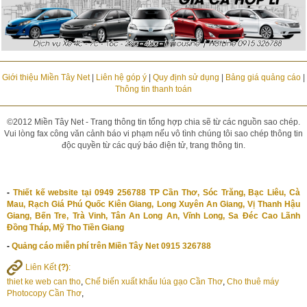
Giới thiệu Miền Tây Net
|
Liên hệ góp ý
|
Quy định sử dụng
|
Bảng giá quảng cáo
|
Thông tin thanh toán
©2012 Miền Tây Net - Trang thông tin tổng hợp chia sẽ từ các nguồn sao chép.
Vui lòng fax công văn cảnh báo vi phạm nếu vô tình chúng tôi sao chép thông tin
độc quyền từ các quý báo điện tử, trang thông tin.
-
Thiết kế website tại 0949 256788 TP Cần Thơ, Sóc Trăng, Bạc Liêu, Cà
Mau, Rạch Giá Phú Quốc Kiên Giang, Long Xuyên An Giang, Vị Thanh Hậu
Giang, Bến Tre, Trà Vinh, Tân An Long An, Vĩnh Long, Sa Đéc Cao Lãnh
Đồng Tháp, Mỹ Tho Tiền Giang
-
Quảng cáo miễn phí trên Miền Tây Net 0915 326788
Liên Kết
(?)
:
thiet ke web can tho
,
Chế biến xuất khẩu lúa gạo Cần Thơ
,
Cho thuê máy
Photocopy Cần Thơ
,