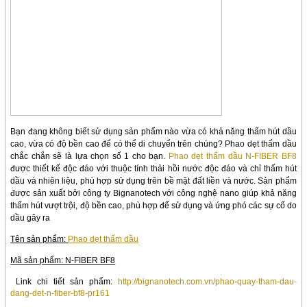
Bạn đang không biết sử dụng sản phẩm nào vừa có khả năng thấm hút dầu
cao, vừa có độ bền cao để có thể di chuyển trên chúng? Phao dẹt thấm dầu
chắc chắn sẽ là lựa chọn số 1 cho bạn.
Phao dẹt thấm dầu N-FIBER BF8
được thiết kế độc đáo với thuộc tính thải hồi nước độc đáo và chỉ thấm hút
dầu và nhiên liệu, phù hợp sử dụng trên bề mặt đất liền và nước. Sản phẩm
được sản xuất bởi công ty Bignanotech với công nghệ nano giúp khả năng
thấm hút vượt trội, độ bền cao, phù hợp để sử dụng và ứng phó các sự cố do
dầu gây ra
Tên sản phẩm:
Phao dẹt thấm dầu
Mã sản phẩm: N-FIBER BF8
Link chi tiết sản phẩm:
http://bignanotech.com.vn/phao-quay-tham-dau-
dang-det-n-fiber-bf8-pr161