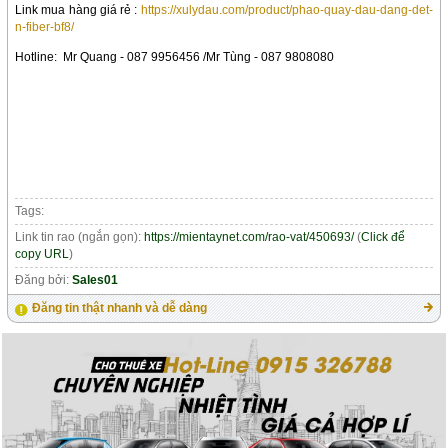
Link mua hàng giá rẻ :
https://xulydau.com/product/phao-quay-dau-dang-det-
n-fiber-bf8/
Hotline:
Mr Quang - 087 9956456 /
Mr Tùng - 087 9808080
Tags:
Link tin rao (ngắn gọn):
https://mientaynet.com/rao-vat/450693/
(
Click để
copy URL
)
Đăng bởi:
Sales01
Đăng tin thật nhanh và dễ dàng