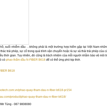
 hồ, suối nhiễm dầu …không phải là một trường hợp hiếm gặp tại Việt Nam nh
 thác trái phép, sự cố trong quá trình vận chuyển hoặc là sự xả thải trái phép của 
hiều thời gian. Tuy nhiên, đó cũng là trách nhiệm của mỗi người nhằm bảo vệ môi
đó có
phao thấm dầu N-FIBER B618
để có thể ứng phó kịp thời.
FIBER B618
anotech.com.vn/phao-quay-tham-dau-n-fiber-b618-pr154
ydau.com/product/phao-quay-tham-dau-n-fiber-b618/
/
Mr Tùng - 087 9808080