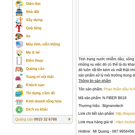
Giáo dục
Nhà đất
Xây dựng
Quà tặng
Xe
Máy tính, viễn thông
Mẹ & bé
Tình trạng nước nhiễm dầu, sông
Điện thoại
những vụ việc đó có thể là do khai
Quảng cáo
đó luôn rất tốn kém và mất thật n
sản phẩm xử lý môi trường trong 
Trang trí nội thất
Thông tin sản phẩm
Khách sạn
Tên sản phẩm:
Phao thấm dầu N-
Tín dụng, cầm đồ
Mã sản phẩm: N-FIBER B618
Kinh doanh tổng hợp
Thương hiệu : Big
nanotech
Dịch vụ khác
Link chi tiết sản phẩm:
http://bign
Quảng cáo
0915 32 6788
Link mua hàng giá rẻ :
https://xul
Hotline:
Mr Quang - 087 9956456 