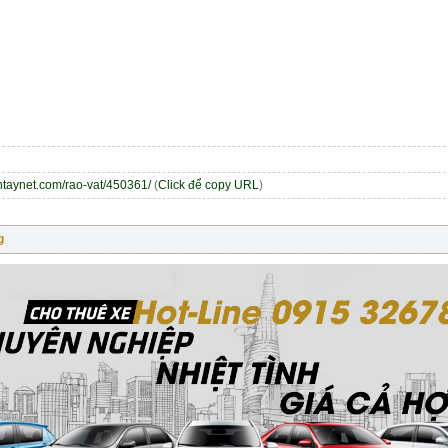
entaynet.com/rao-vat/450361/
(
Click để copy URL
)
g