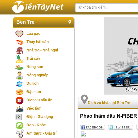
Bến Tre
Lúa gạo
Thủy hải sản
Nhà trọ - Nhà nghỉ
Trái cây
Nông sản
Nông nghiệp
Du lịch
Đặc sản
Dịch vụ nấu ăn
Dịch vụ khác tại Bến Tre
Việc làm
Phao thấm dầu N-FIBER 
Điện - Gia dụng
Đẹp - Khỏe
Ẩm thực - Giải trí