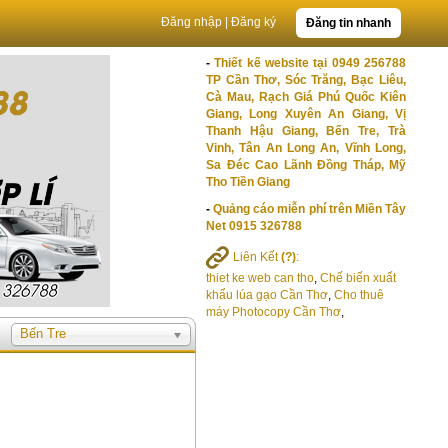
Đăng nhập
|
Đăng ký
Đăng tin nhanh
-
Thiết kế website tại 0949 256788
TP Cần Thơ, Sóc Trăng, Bạc Liêu,
Cà Mau, Rạch Giá Phú Quốc Kiên
Giang, Long Xuyên An Giang, Vị
Thanh Hậu Giang, Bến Tre, Trà
Vinh, Tân An Long An, Vĩnh Long,
Sa Đéc Cao Lãnh Đồng Tháp, Mỹ
Tho Tiền Giang
-
Quảng cáo miễn phí trên Miền Tây
Net 0915 326788
Liên Kết
(?)
:
thiet ke web can tho
,
Chế biến xuất
khẩu lúa gạo Cần Thơ
,
Cho thuê
máy Photocopy Cần Thơ
,
Bến Tre