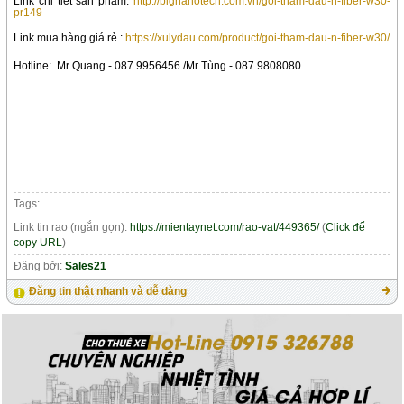
Link chi tiết sản phẩm:
http://bignanotech.com.vn/goi-tham-dau-n-fiber-w30-
pr149
Link mua hàng giá rẻ :
https://xulydau.com/product/goi-tham-dau-n-fiber-w30/
Hotline:
Mr Quang - 087 9956456 /
Mr Tùng - 087 9808080
Tags:
Link tin rao (ngắn gọn):
https://mientaynet.com/rao-vat/449365/
(
Click để
copy URL
)
Đăng bởi:
Sales21
Đăng tin thật nhanh và dễ dàng