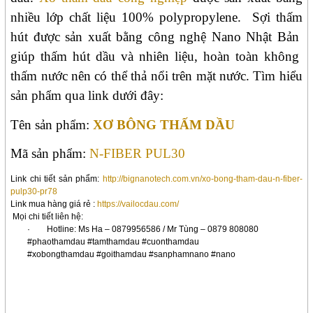
nhiều lớp chất liệu 100% polypropylene.
Sợi thấm
hút được sản xuất bằng công nghệ Nano Nhật Bản
giúp thấm hút dầu và nhiên liệu, hoàn toàn không
thấm nước nên có thể thả nổi trên mặt nước. Tìm hiểu
sản phẩm qua link dưới đây:
Tên sản phẩm:
XƠ BÔNG THẤM DẦU
Mã sản phẩm:
N-FIBER PUL30
Link chi tiết sản phẩm:
http://bignanotech.com.vn/xo-bong-tham-dau-n-fiber-
pulp30-pr78
Link mua hàng giá rẻ
:
https://vailocdau.com/
Mọi chi tiết liên hệ:
·
Hotline: Ms
Ha
– 0879956586
/ Mr Tùng – 0879 808080
#phaothamdau #tamthamdau #cuonthamdau
#xobongthamdau #goithamdau #sanphamnano #nano