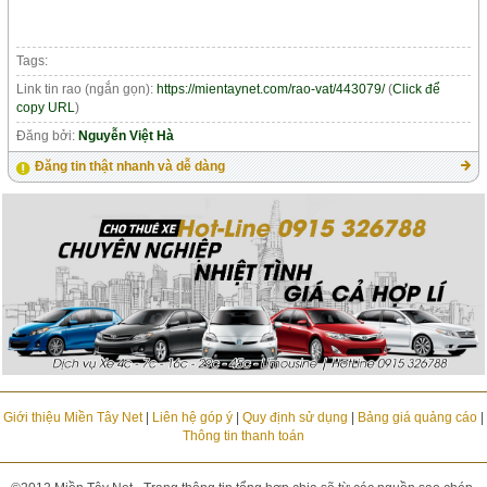
Tags:
Link tin rao (ngắn gọn):
https://mientaynet.com/rao-vat/443079/
(
Click để
copy URL
)
Đăng bởi:
Nguyễn Việt Hà
Đăng tin thật nhanh và dễ dàng
Giới thiệu Miền Tây Net
|
Liên hệ góp ý
|
Quy định sử dụng
|
Bảng giá quảng cáo
|
Thông tin thanh toán