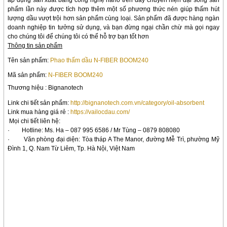
áp dụng sản xuất bằng công nghệ nano trên dây chuyền hiện đại song sản
phẩm lần này được tích hợp thêm một số phương thức nén giúp thấm hút
lượng dầu vượt trội hơn sản phẩm cùng loại. Sản phẩm đã được hàng ngàn
doanh nghiệp tin tưởng sử dụng, và bạn đừng ngại chần chừ mà gọi ngay
cho chúng tôi để chúng tôi có thể hỗ trợ bạn tốt hơn
Thông tin sản phẩm
Tên sản phẩm:
Phao thấm dầu N-FIBER BOOM240
Mã sản phẩm:
N-FIBER BOOM240
Thương hiệu : Big
nanotech
Link chi tiết sản phẩm:
http://bignanotech.com.vn/category/oil-absorbent
Link mua hàng giá rẻ :
https://vailocdau.com/
Mọi chi tiết liên hệ:
·
Hotline: Ms. Ha
–
087 995 6586 / Mr Tùng – 0879 808080
·
Văn phòng đại diện: Tòa tháp A The Manor, đường Mễ Trì, phường Mỹ
Đình 1, Q. Nam Từ Liêm, Tp. Hà Nội, Việt Nam