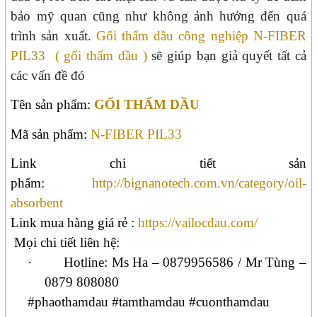
bảo mỹ quan cũng như không ảnh hưởng đến quá
trình sản xuất.
Gối thấm dầu công nghiệp N-FIBER
PIL33
( gối thấm dầu )
sẽ giúp bạn giả quyết tất cả
các vấn đề đó
Tên sản phẩm:
GỐI THẤM DẦU
Mã sản phẩm:
N-FIBER PIL33
Link chi tiết sản
phẩm:
http://bignanotech.com.vn/category/oil-
absorbent
Link mua hàng giá rẻ
:
https://vailocdau.com/
Mọi chi tiết liên hệ:
·
Hotline: Ms
Ha
– 0879956586
/ Mr Tùng –
0879 808080
#phaothamdau #tamthamdau #cuonthamdau