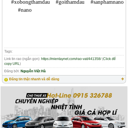
#xobongthamdau #goithamdau #sanphamnano
#nano
Tags:
Link tin rao (ngắn gọn):
https://mientaynet.com/rao-vat/441358/
(
Click để
copy URL
)
Đăng bởi:
Nguyễn Việt Hà
Đăng tin thật nhanh và dễ dàng