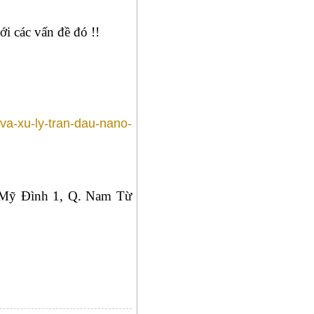
ới các vấn đề đó !!
va-xu-ly-tran-dau-nano-
g Mỹ Đình 1, Q. Nam Từ