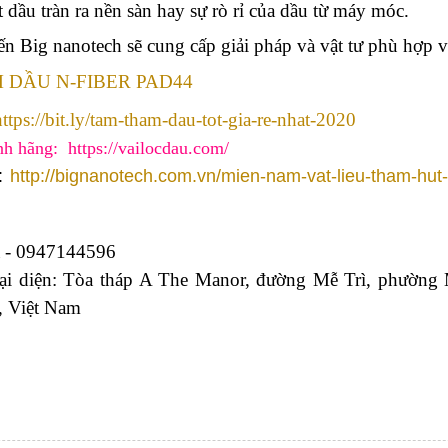
t dầu tràn ra nền sàn hay sự rò rỉ của dầu từ máy móc.
ến Big nanotech sẽ cung cấp giải pháp và vật tư phù hợp v
 DẦU N-FIBER PAD44
https://bit.ly/tam-tham-dau-tot-gia-re-nhat-2020
ĩnh hãng:
https://vailocdau.com/
 :
http://bignanotech.com.vn/mien-nam-vat-lieu-tham-hut-
a - 0947144596
ại diện: Tòa tháp A The Manor, đường Mễ Trì, phườn
, Việt Nam