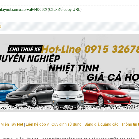
entaynet.com/rao-vat/440692/
(
Click để copy URL
)
g
u Miền Tây Net
|
Liên hệ góp ý
|
Quy định sử dụng
|
Bảng giá quảng cáo
|
Thông tin 