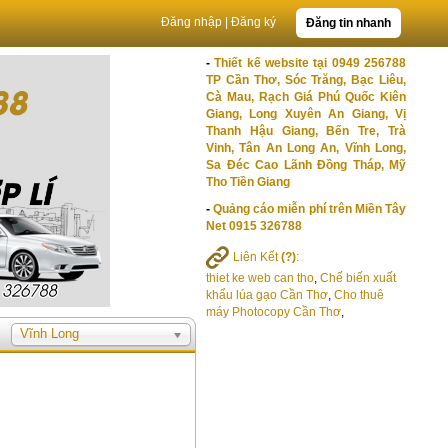
Đăng nhập
|
Đăng ký
Đăng tin nhanh
-
Thiết kế website tại 0949 256788
TP Cần Thơ, Sóc Trăng, Bạc Liêu,
Cà Mau, Rạch Giá Phú Quốc Kiên
Giang, Long Xuyên An Giang, Vị
Thanh Hậu Giang, Bến Tre, Trà
Vinh, Tân An Long An, Vĩnh Long,
Sa Đéc Cao Lãnh Đồng Tháp, Mỹ
Tho Tiền Giang
-
Quảng cáo miễn phí trên Miền Tây
Net 0915 326788
Liên Kết
(?)
:
thiet ke web can tho
,
Chế biến xuất
khẩu lúa gạo Cần Thơ
,
Cho thuê
máy Photocopy Cần Thơ
,
Vĩnh Long