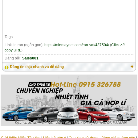
Tags:
Link tin rao (ngắn gọn):
https://mientaynet.com/rao-vat/437504/
(
Click để
copy URL
)
Đăng bởi:
Sales001
Đăng tin thật nhanh và dễ dàng