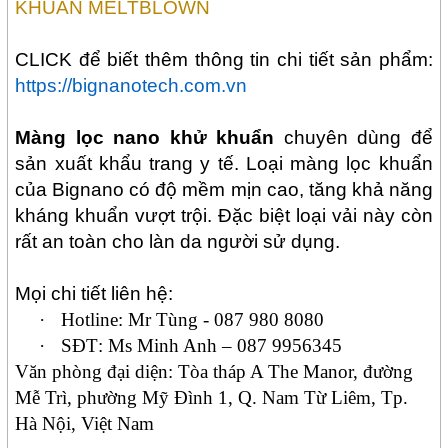
KHUẨN MELTBLOWN
CLICK để biết thêm thông tin chi tiết sản phẩm:
https://bignanotech.com.vn
Màng lọc nano khử khuẩn
chuyên dùng để
sản xuất khẩu trang y tế. Loại màng lọc khuẩn
của Bignano có độ mềm mịn cao, tăng khả năng
kháng khuẩn vượt trội. Đặc biệt loại vải này còn
rất an toàn cho làn da người sử dụng.
Mọi chi tiết liên hệ:
·
Hotline:
Mr Tùng - 087 980 8080
·
SĐT
: M
s Minh Anh
– 087 995
6345
Văn phòng đại diện: Tòa tháp A The Manor, đường
Mễ Trì, phường Mỹ Đình 1, Q. Nam Từ Liêm, Tp.
Hà Nội, Việt Nam