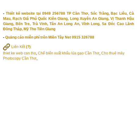
-
Thiết kế website tại 0949 256788 TP Cần Thơ, Sóc Trăng, Bạc Liêu, Cà
Mau, Rạch Giá Phú Quốc Kiên Giang, Long Xuyên An Giang, Vị Thanh Hậu
Giang, Bến Tre, Trà Vinh, Tân An Long An, Vĩnh Long, Sa Đéc Cao Lãnh
Đồng Tháp, Mỹ Tho Tiền Giang
-
Quảng cáo miễn phí trên Miền Tây Net 0915 326788
Liên Kết
(?)
:
thiet ke web can tho
,
Chế biến xuất khẩu lúa gạo Cần Thơ
,
Cho thuê máy
Photocopy Cần Thơ
,