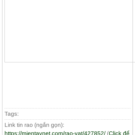
Tags:
Link tin rao (ngắn gọn):
https://mientaynet.com/rao-vat/427852/
(
Click để