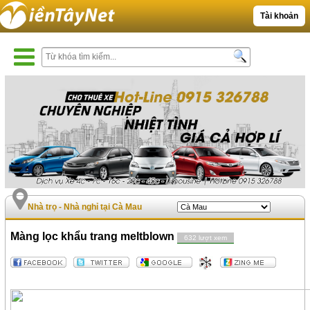
Tài khoản
Nhà trọ - Nhà nghỉ tại Cà Mau
Màng lọc khẩu trang meltblown
632 lượt xem