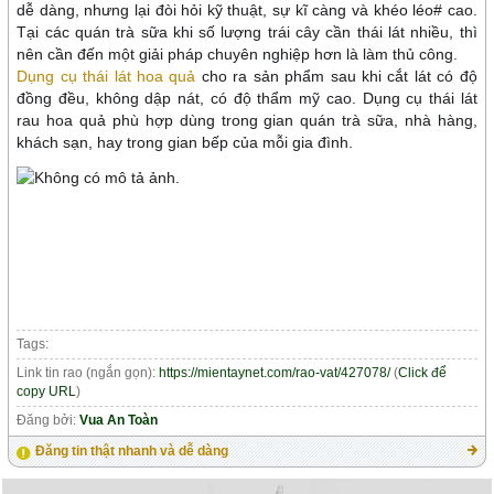
dễ dàng, nhưng lại đòi hỏi kỹ thuật, sự kĩ càng và khéo léo# cao.
Tại các quán trà sữa khi số lượng trái cây cần thái lát nhiều, thì
nên cần đến một giải pháp chuyên nghiệp hơn là làm thủ công.
Dụng cụ thái lát hoa quả
cho ra sản phẩm sau khi cắt lát có độ
đồng đều, không dập nát, có độ thẩm mỹ cao. Dụng cụ thái lát
rau hoa quả
phù hợp dùng trong gian quán trà sữa, nhà hàng,
khách sạn, hay trong gian bếp của mỗi gia đình.
Tags:
Link tin rao (ngắn gọn):
https://mientaynet.com/rao-vat/427078/
(
Click để
copy URL
)
Đăng bởi:
Vua An Toàn
Đăng tin thật nhanh và dễ dàng