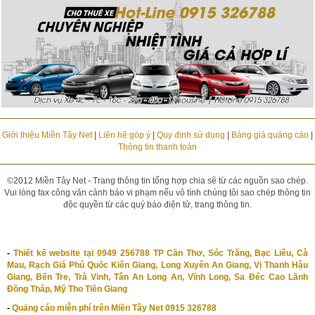
Giới thiệu Miền Tây Net
|
Liên hệ góp ý
|
Quy định sử dụng
|
Bảng giá quảng cáo
|
Thông tin thanh toán
©2012 Miền Tây Net - Trang thông tin tổng hợp chia sẽ từ các nguồn sao chép.
Vui lòng fax công văn cảnh báo vi phạm nếu vô tình chúng tôi sao chép thông tin
độc quyền từ các quý báo điện tử, trang thông tin.
-
Thiết kế website tại 0949 256788 TP Cần Thơ, Sóc Trăng, Bạc Liêu, Cà
Mau, Rạch Giá Phú Quốc Kiên Giang, Long Xuyên An Giang, Vị Thanh Hậu
Giang, Bến Tre, Trà Vinh, Tân An Long An, Vĩnh Long, Sa Đéc Cao Lãnh
Đồng Tháp, Mỹ Tho Tiền Giang
-
Quảng cáo miễn phí trên Miền Tây Net 0915 326788