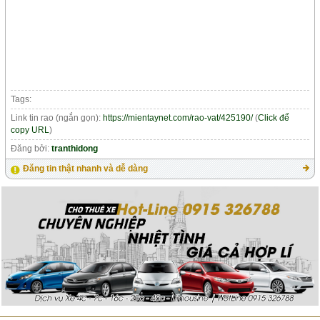
Tags:
Link tin rao (ngắn gọn):
https://mientaynet.com/rao-vat/425190/
(
Click để
copy URL
)
Đăng bởi:
tranthidong
Đăng tin thật nhanh và dễ dàng