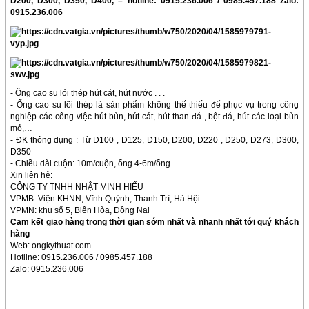
D200, D300, D350, D400, – hotline: 0915.236.006 / 0985.457.188 zalo:
0915.236.006
- Ống cao su lói thép hút cát, hút nước . . .
- Ống cao su lõi thép là sản phẩm không thế thiếu để phục vụ trong công
nghiệp các công việc hút bùn, hút cát, hút than đá , bột đá, hút các loại bùn
mỏ,…
- ĐK thông dụng : Từ D100 , D125, D150, D200, D220 , D250, D273, D300,
D350
- Chiều dài cuộn: 10m/cuộn, ống 4-6m/ống
Xin liên hệ:
CÔNG TY TNHH NHẬT MINH HIẾU
VPMB: Viện KHNN, Vĩnh Quỳnh, Thanh Trì, Hà Hội
VPMN: khu số 5, Biên Hòa, Đồng Nai
Cam kết giao hàng trong thời gian sớm nhất và nhanh nhất tới quý khách
hàng
Web: ongkythuat.com
Hotline: 0915.236.006 / 0985.457.188
Zalo: 0915.236.006