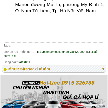
Manor, đường Mễ Trì, phường Mỹ Đình 1,
Q. Nam Từ Liêm, Tp.
Hà Nội, Việt Nam
Tags:
Link tin rao (ngắn gọn):
https://mientaynet.com/rao-vat/422900/
(
Click để
copy URL
)
Đăng bởi:
Sales001
Đăng tin thật nhanh và dễ dàng