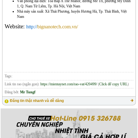
Văn
phòng đại diện
: Tòa tháp A The Manor, đường Mễ Trì, phường Mỹ Đình
1, Q. Nam Từ Liêm, Tp. Hà Nội, Việt Nam
Nhà
máy sản xuất: Xã Thái Phương, huyện Hương Hà, Tp. Thái Bình, Việt
Nam
Website:
http://
bignanotech.com.vn/
Tags:
Link tin rao (ngắn gọn):
https://mientaynet.com/rao-vat/420499/
(
Click để copy URL
)
Đăng bởi:
Mr Tungf
Đăng tin thật nhanh và dễ dàng