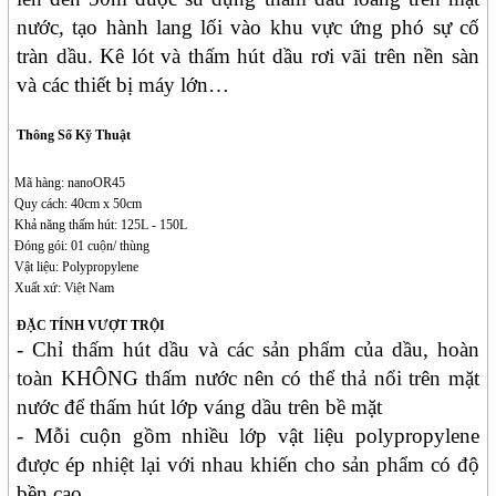
nước, tạo hành lang lối vào khu vực ứng phó sự cố
tràn dầu. Kê lót và thấm hút dầu rơi vãi trên nền sàn
và các thiết bị máy lớn…
Thông Số Kỹ Thuật
Mã hàng: nano
OR45
Quy cách:
40cm x 50
c
m
Khả năng thấm hút:
12
5
L - 150L
Đóng gói: 0
1
cuộn/ thùng
Vật liệu: Polypropylene
Xuất xứ: Việt Nam
ĐẶC TÍNH VƯỢT TRỘI
- Chỉ thấm hút dầu và các sản phẩm của dầu, hoàn
toàn KHÔNG thấm nước nên có thể thả nổi trên mặt
nước để thấm hút lớp váng dầu trên bề mặt
- Mỗi cuộn gồm nhiều lớp vật liệu polypropylene
được ép nhiệt lại với nhau khiến cho sản phẩm có độ
bền cao