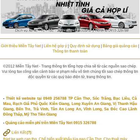
Giới thiệu Miền Tây Net
|
Liên hệ góp ý
|
Quy định sử dụng
|
Bảng giá quảng cáo
|
Thông tin thanh toán
©2012 Miền Tây Net - Trang thông tin tổng hợp chia sẽ từ các nguồn sao chép.
Vui lòng fax công văn cảnh báo vi phạm nếu vô tình chúng tôi sao chép thông tin
độc quyền từ các quý báo điện tử, trang thông tin.
-
Thiết kế website tại 0949 256788 TP Cần Thơ, Sóc Trăng, Bạc Liêu, Cà
Mau, Rạch Giá Phú Quốc Kiên Giang, Long Xuyên An Giang, Vị Thanh Hậu
Giang, Bến Tre, Trà Vinh, Tân An Long An, Vĩnh Long, Sa Đéc Cao Lãnh
Đồng Tháp, Mỹ Tho Tiền Giang
-
Quảng cáo miễn phí trên Miền Tây Net 0915 326788
Liên Kết
(?)
:
thiet ke web can tho
,
Chế biến xuất khẩu lúa gạo Cần Thơ
,
Cho thuê máy