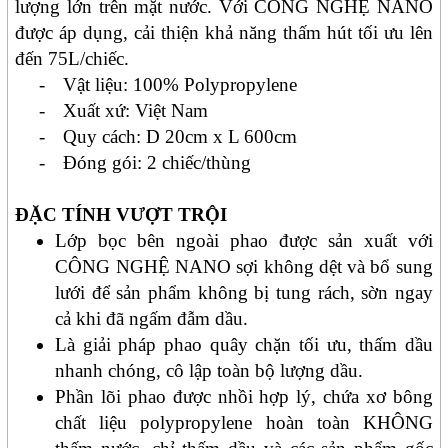
lượng lớn trên mặt nước
. Với
CÔNG NGHỆ NANO
được áp dụng, cải thiện khả
năng thấm hút
tối ưu lên
đến
75L
/chiếc.
-
Vật liệu: 100% Polypropylene
-
Xuất xứ: Việt Nam
-
Quy cách: D 20cm x L 600cm
-
Đóng gói: 2 chiếc/thùng
ĐẶC TÍNH VƯỢT TRỘI
Lớp bọc bên ngoài phao được sản xuất với
CÔNG
NGHỆ NANO
sợi không dệt và bổ sung
lưới để sản phẩm không bị tung rách, sờn ngay
cả khi đã ngấm đẫm dầu.
Là giải pháp phao quây chặn tối ưu
, thấm dầu
nhanh chóng, cô lập toàn bộ lượng dầu.
Phần lõi phao được nhồi hợp lý, chứa xơ bông
chất liệu polypropylene hoàn toàn KHÔNG