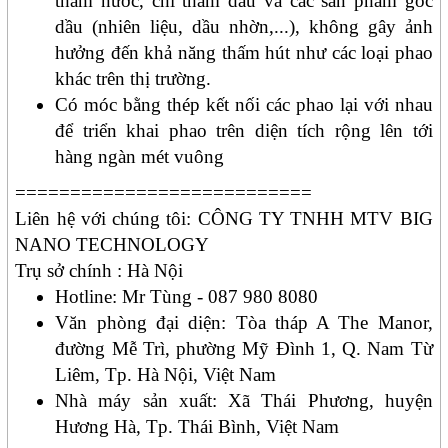
thấm
nước
, chỉ thấm dầu và các sản phẩm gốc
dầu (nhiên liệu, dầu nhờn,...), không gây ảnh
hưởng đến khả năng thấm hút như các loại phao
khác trên thị trường.
Có móc bằng thép kết nối các phao lại với nhau
để triển khai phao trên diện tích rộng lên tới
hàng ngàn mét vuông
=========================
==
Liên hệ với
chúng tôi
: CÔNG TY TNHH MTV BIG
NANO TECHNOLOGY
Trụ sở chính : Hà Nội
Hotline: Mr Tùng - 087 980 8080
Văn
phòng đại diện
: Tòa tháp A The Manor,
đường Mễ Trì, phường Mỹ Đình 1, Q. Nam Từ
Liêm, Tp. Hà Nội, Việt Nam
Nhà
máy sản xuất: Xã Thái Phương, huyện
Hương Hà, Tp. Thái Bình, Việt Nam