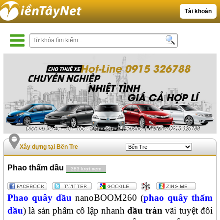
Tài khoản
Xây dựng tại Bến Tre
Phao thấm dầu
383 lượt xem
Phao quây dầu
nanoBOOM
260
(
phao quây thấm
dầu
) là sản
phẩm
cô lập nhanh
dầu tràn
vãi
tuyệt đối