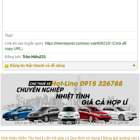
Tags:
Link tin rao (ngắn gọn):
https://mientaynet.com/rao-vat/409210/
(
Click để
copy URL
)
Đăng bởi:
Trần Hiếu231
Đăng tin thật nhanh và dễ dàng
Giới thiệu Miền Tây Net
|
Liên hệ góp ý
|
Quy định sử dụng
|
Bảng giá quảng cáo
|