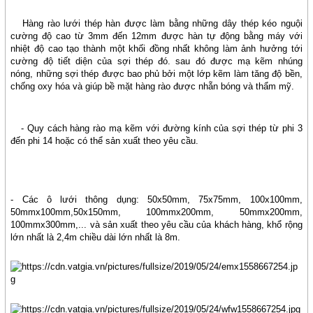
Hàng rào lưới thép hàn
được làm bằng những dây thép kéo nguội
cường độ cao từ 3mm đến 12mm được
hàn
tự động bằng máy với
nhiệt độ cao tạo thành một khối đồng nhất không làm ảnh hưởng tới
cường độ tiết diện của sợi thép đó. sau đó được
mạ kẽm nhúng
nóng,
những sợi thép được bao phủ bởi một lớp kẽm làm tăng độ bền,
chống oxy hóa và giúp bề mặt
hàng rào
được nhẵn bóng và thẩm mỹ.
- Quy cách
hàng rào mạ kẽm
với đường kính của sợi thép từ phi 3
đến phi 14 hoặc có thể sản xuất theo yêu cầu.
- Các ô lưới thông dụng: 50x50mm, 75x75mm, 100x100mm,
50mmx100mm,50x150mm, 100mmx200mm, 50mmx200mm,
100mmx300mm,... và sản xuất theo yêu cầu của khách hàng, khổ rộng
lớn nhất là 2,4m chiều dài lớn nhất là 8m.