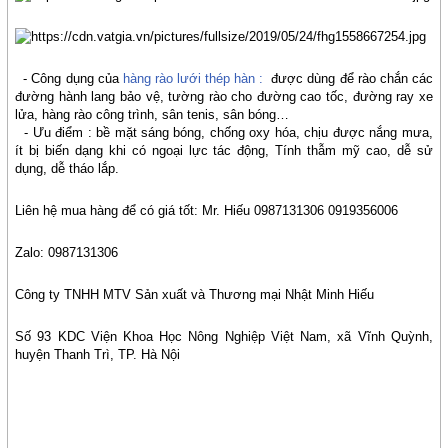
- Công dụng của
hàng rào lưới thép hàn :
được dùng để rào chắn các
đường hành lang bảo vệ, tường rào cho đường cao tốc, đường ray xe
lửa, hàng rào công trình, sân tenis, sân bóng…
- Ưu điểm : bề mặt sáng bóng, chống oxy hóa, chịu được nắng mưa,
ít bị biến dạng khi có ngoại lực tác động, Tính thẫm mỹ cao, dễ sử
dụng, dễ tháo lắp.
Liên hệ mua hàng để có giá tốt: Mr. Hiếu 0987131306 0919356006
Zalo: 0987131306
Công ty TNHH MTV Sản xuất và Thương mại Nhật Minh Hiếu
Số 93 KDC Viện Khoa Học Nông Nghiệp Việt Nam, xã Vĩnh Quỳnh,
huyện Thanh Trì, TP. Hà Nội