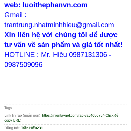
web: luoithephanvn.com
Gmail :
trantrung.nhatminhhieu@gmail.com
Xin liên hệ với chúng tôi để được
tư vấn về sản phẩm và giá tốt nhất!
HOTLINE : Mr. Hiếu 0987131306 -
0987509096
Tags:
Link tin rao (ngắn gọn):
https://mientaynet.com/rao-vat/405675/
(
Click để
copy URL
)
Đăng bởi:
Trần Hiếu231