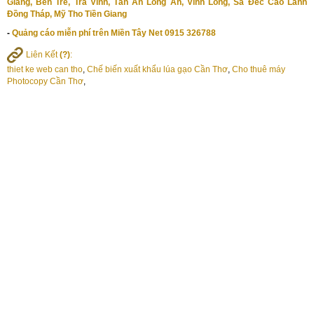
Giang, Bến Tre, Trà Vinh, Tân An Long An, Vĩnh Long, Sa Đéc Cao Lãnh
Đồng Tháp, Mỹ Tho Tiền Giang
-
Quảng cáo miễn phí trên Miền Tây Net 0915 326788
Liên Kết
(?)
:
thiet ke web can tho
,
Chế biến xuất khẩu lúa gạo Cần Thơ
,
Cho thuê máy
Photocopy Cần Thơ
,