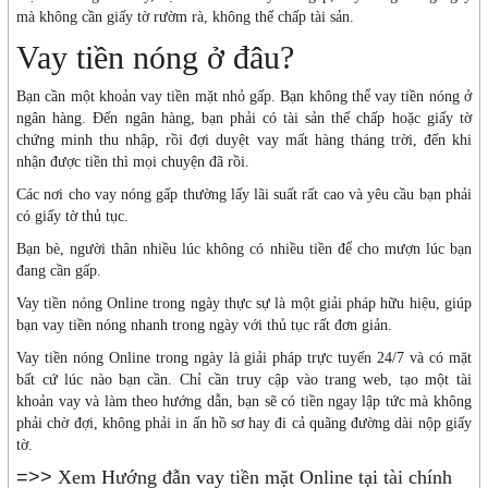
mà không cần giấy tờ rườm rà, không thế chấp tài sản.
Vay tiền nóng ở đâu?
Bạn cần một khoản vay tiền mặt nhỏ gấp
. Bạn không thể vay tiền nóng ở
ngân hàng. Đến ngân hàng, bạn phải có tài sản thế chấp hoặc giấy tờ
chứng minh thu nhập, rồi đợi duyệt vay mất hàng tháng trời, đến khi
nhận được tiền thì mọi chuyện đã rồi.
Các nơi cho vay nóng gấp thường lấy lãi suất rất cao và yêu cầu bạn phải
có giấy tờ thủ tục.
Bạn bè, người thân nhiều lúc không có nhiều tiền để cho mượn lúc bạn
đang cần gấp.
Vay tiền nóng Online
trong ngày
thực sự là một giải pháp hữu hiệu, giúp
bạn vay tiền nóng nhanh trong ngày với thủ tục rất đơn giản.
Vay tiền nóng Online trong ngày là giải pháp trực tuyến 24/7 và có mặt
bất cứ lúc nào bạn cần. Chỉ cần truy cập vào trang web, tạo một tài
khoản vay và làm theo hướng dẫn, bạn sẽ có tiền ngay lập tức mà không
phải chờ đợi, không phải in ấn hồ sơ hay đi cả quãng đường dài nộp giấy
tờ.
=>>
Xem Hướng đẫn vay tiền mặt Online tại tài chính