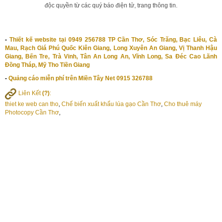
độc quyền từ các quý báo điện tử, trang thông tin.
-
Thiết kế website tại 0949 256788 TP Cần Thơ, Sóc Trăng, Bạc Liêu, Cà
Mau, Rạch Giá Phú Quốc Kiên Giang, Long Xuyên An Giang, Vị Thanh Hậu
Giang, Bến Tre, Trà Vinh, Tân An Long An, Vĩnh Long, Sa Đéc Cao Lãnh
Đồng Tháp, Mỹ Tho Tiền Giang
-
Quảng cáo miễn phí trên Miền Tây Net 0915 326788
Liên Kết
(?)
:
thiet ke web can tho
,
Chế biến xuất khẩu lúa gạo Cần Thơ
,
Cho thuê máy
Photocopy Cần Thơ
,