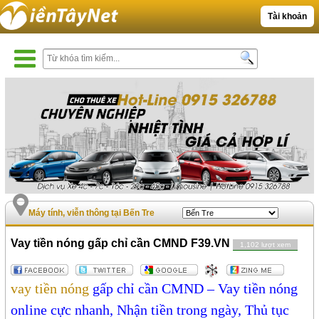
Tài khoản
Máy tính, viễn thông tại Bến Tre
Vay tiền nóng gấp chỉ cần CMND F39.VN
1,102 lượt xem
vay tiền nóng
gấp chỉ cần CMND – Vay tiền nóng
online cực nhanh, Nhận tiền trong ngày, Thủ tục