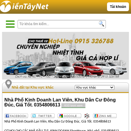
Tài khoản
Nhà đất tại Khu vực khác
Nhà Phố Kinh Doanh Lan Viên, Khu Dân Cư Đông
Đúc, Giá Tốt. 0354806613
633 lượt xem
Nhà Phố Kinh Doanh Lan Viên, Khu Dân Cư Đông Đúc, Giá Tốt. 0354806613
CƠ HỘI CHO CÁC NHÀ ĐẦU TƯ- KINH DOANH ShopHouse, Nhà phố. 0354806613