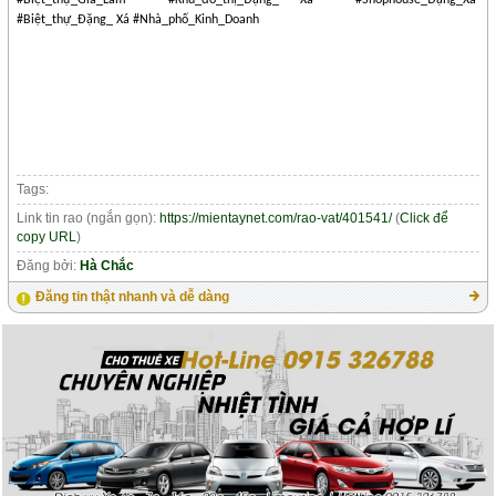
#Biệt_thự_Đặng_ Xá #Nhà_phố_Kinh_Doanh
Tags:
Link tin rao (ngắn gọn):
https://mientaynet.com/rao-vat/401541/
(
Click để
copy URL
)
Đăng bởi:
Hà Chắc
Đăng tin thật nhanh và dễ dàng