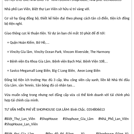
Nhà phố Lan Viên, Biệt thự Lan Viên sở hữu vị trí vàng với.
Cơ sở hạ tầng đồng bộ, thiết kế hiện đại theo phong cách tân cô điển, tíện ích đồng
bộ tiện nghi.
Giao thông cực kì thuận tiện. Từ dự án bạn chỉ mất 10 phút để đi tới:
+ Quận Hoàn Kiếm, Bờ Hồ,….
+ Vincity Gia lâm, Vincity Ocean Park, Vincom Riverside, The Harmony
+ Bệnh viện Đa Khoa Gia Lâm, Bệnh viện Bạch Mai, Bệnh Viện 108,…
+ Savico Megamall Long Biên, Big C Long Biên,
Aeon Long Biên
Đồng bộ tiện ích trường Học đủ 3 cấp, khu công viên cây xanh, liền kề Nhà thi đấu
Gia Lâm, sân Tennis, Sân bóng đá cỏ nhân tạo….
Vừa muốn sống trong nhưng nơi đẳng cấp vừa có thể kinh doanh với tài chính phù
hợp tài chính của mình.
TƯ VẤN MIỄN PHÍ VỀ SHOPHOUSE GIA LÂM: Bình Chắc. 0354806613
#Biệt_Thự_Lan_Viên #ShopHouse #Shophuse_Gia_Lâm #Nhà_Phố_Lan_Viên
#ShopHouse_Lan_Viên
#Biệt_thự_Gia_Lâm
#Khu_đô_thị_Đặng_ Xá
#Shophouse_Đặng_Xá