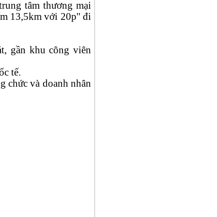
 trung tâm thương mại
m 13,5km với 20p'' đi
át, gần khu công viên
ốc tế.
ng chức và doanh nhân