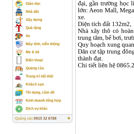
đại, gần trường học 
Giáo dục
lớn: Aeon Mall, Mega
Nhà đất
xe.
Xây dựng
Diện tích đất 132m2,
Quà tặng
Nhà xây thô có hoàn 
Xe
trung tâm, bể bơi, trư
Quy hoạch xung quanh 
Máy tính, viễn thông
Dân cư tập trung đôn
Mẹ & bé
thành đạt.
Điện thoại
Chi tiết liên hệ 0865
Quảng cáo
Trang trí nội thất
Khách sạn
Tín dụng, cầm đồ
Kinh doanh tổng hợp
Dịch vụ khác
Quảng cáo
0915 32 6788