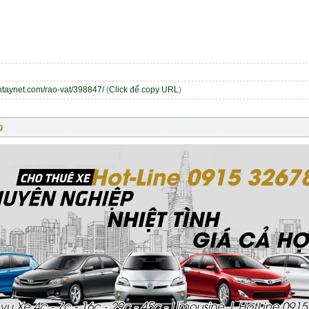
entaynet.com/rao-vat/398847/
(
Click để copy URL
)
g