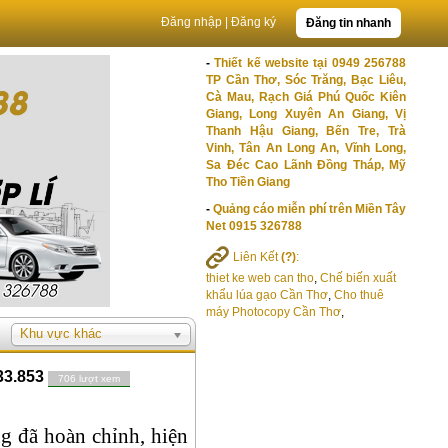
Đăng nhập
|
Đăng ký
Đăng tin nhanh
-
Thiết kế website tại 0949 256788
TP Cần Thơ, Sóc Trăng, Bạc Liêu,
Cà Mau, Rạch Giá Phú Quốc Kiên
Giang, Long Xuyên An Giang, Vị
Thanh Hậu Giang, Bến Tre, Trà
Vinh, Tân An Long An, Vĩnh Long,
Sa Đéc Cao Lãnh Đồng Tháp, Mỹ
Tho Tiền Giang
-
Quảng cáo miễn phí trên Miền Tây
Net 0915 326788
Liên Kết
(?)
:
thiet ke web can tho
,
Chế biến xuất
khẩu lúa gạo Cần Thơ
,
Cho thuê
máy Photocopy Cần Thơ
,
Khu vực khác
33.853
706 lượt xem
g đã hoàn chỉnh, hiện