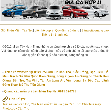
Giới thiệu Miền Tây Net
|
Liên hệ góp ý
|
Quy định sử dụng
|
Bảng giá quảng cáo
|
Thông tin thanh toán
©2012 Miền Tây Net - Trang thông tin tổng hợp chia sẽ từ các nguồn sao chép.
Vui lòng fax công văn cảnh báo vi phạm nếu vô tình chúng tôi sao chép thông tin
độc quyền từ các quý báo điện tử, trang thông tin.
-
Thiết kế website tại 0949 256788 TP Cần Thơ, Sóc Trăng, Bạc Liêu, Cà
Mau, Rạch Giá Phú Quốc Kiên Giang, Long Xuyên An Giang, Vị Thanh Hậu
Giang, Bến Tre, Trà Vinh, Tân An Long An, Vĩnh Long, Sa Đéc Cao Lãnh
Đồng Tháp, Mỹ Tho Tiền Giang
-
Quảng cáo miễn phí trên Miền Tây Net 0915 326788
Liên Kết
(?)
:
thiet ke web can tho
,
Chế biến xuất khẩu lúa gạo Cần Thơ
,
Cho thuê máy
Photocopy Cần Thơ
,