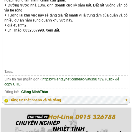
hoạch trung tam hành chính của quận.
+ Đường trước nhà 13m, kinh doanh cực kỳ sầm uất. Đất rất vuông vắn có
vỉa hè rộng.
+ Tương lai khu vực này sẽ tăng giá rất mạnh vì là trung tâm của quận và có
nhiều dự án nằm sung quanh khu vực này.
+ giá 45Tr/m2.
+ Lh: Thảo: 0832507998. Xem đất.
Tags:
Link tin rao (ngắn gọn):
https://mientaynet.com/rao-vat/398739/
(
Click để
copy URL
)
Đăng bởi:
Giàng MinhThảo
Đăng tin thật nhanh và dễ dàng