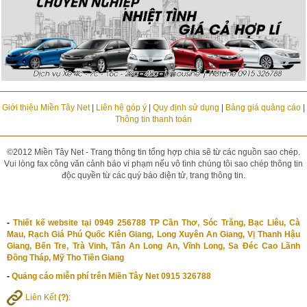
Giới thiệu Miền Tây Net
|
Liên hệ góp ý
|
Quy định sử dụng
|
Bảng giá quảng cáo
|
Thông tin thanh toán
©2012 Miền Tây Net - Trang thông tin tổng hợp chia sẽ từ các nguồn sao chép.
Vui lòng fax công văn cảnh báo vi phạm nếu vô tình chúng tôi sao chép thông tin
độc quyền từ các quý báo điện tử, trang thông tin.
-
Thiết kế website tại 0949 256788 TP Cần Thơ, Sóc Trăng, Bạc Liêu, Cà
Mau, Rạch Giá Phú Quốc Kiên Giang, Long Xuyên An Giang, Vị Thanh Hậu
Giang, Bến Tre, Trà Vinh, Tân An Long An, Vĩnh Long, Sa Đéc Cao Lãnh
Đồng Tháp, Mỹ Tho Tiền Giang
-
Quảng cáo miễn phí trên Miền Tây Net 0915 326788
Liên Kết
(?)
: