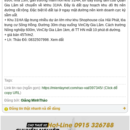
trước nhà 13m, gần trường mầm non khu 31HA, tới đây trung tâm của Quận
Gia Lâm sẽ chuyển về khhu 31HA. Đây là đất quy hoạch khu đô thị nên
đường rất rộng. Đặc biệt lô đất lại ở ngay mặt đường nên kinh doanh cực kỳ
sầm uất.
+ Khu 31HA tập trung nhiều dự án lớn như khu Shophouse của Hải Phát, tòa
trung cư Sông Hồng. Đường 30m chạy xuống VinCity Gia Lâm. Cách trường
Nông nghiệp 600m, VinCity Gia Lâm 1km, đi TT HN mất 10 phút đi đường.
+ giá bán 45Tr/m2.
+ Lh: Thảo Đô: 0832507998. Xem đất
Tags:
Link tin rao (ngắn gọn):
https://mientaynet.com/rao-vat/397345/
(
Click để
copy URL
)
Đăng bởi:
Giàng MinhThảo
Đăng tin thật nhanh và dễ dàng