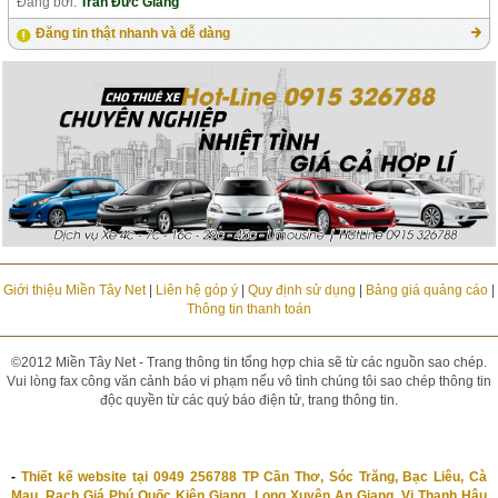
Đăng bởi:
Trần Đức Giang
Đăng tin thật nhanh và dễ dàng
Giới thiệu Miền Tây Net
|
Liên hệ góp ý
|
Quy định sử dụng
|
Bảng giá quảng cáo
|
Thông tin thanh toán
©2012 Miền Tây Net - Trang thông tin tổng hợp chia sẽ từ các nguồn sao chép.
Vui lòng fax công văn cảnh báo vi phạm nếu vô tình chúng tôi sao chép thông tin
độc quyền từ các quý báo điện tử, trang thông tin.
-
Thiết kế website tại 0949 256788 TP Cần Thơ, Sóc Trăng, Bạc Liêu, Cà
Mau, Rạch Giá Phú Quốc Kiên Giang, Long Xuyên An Giang, Vị Thanh Hậu