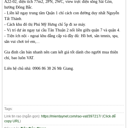
A22-02, diện tích 77m2, 2PN, 2WC, view trực diện sông Sài Gòn,
hướng Đông Bắc.
- Liền kề ngay trung tâm Quận 1 chỉ cách con đường duy nhất Nguyễn
Tất Thành.
- Cách khu đô thị Phú Mỹ Hưng chỉ 5p đi xe máy.
- Vị trí dự án ngay tại cầu Tân Thuận 2 nối liền giữa quận 7 và quận 4.
- Tiện ích nội - ngoại khu đẳng cấp và đầy đủ: Hồ bơi, sân tennis, spa,
sân vui chơi trẻ em,...
Gia đình cần bán nhanh nên cam kết giá tốt dành cho người mua thiện
chí, bao luôn VAT.
Liên hệ chủ nhà: 0906 86 38 26 Mr Giang.
Tags:
Link tin rao (ngắn gọn):
https://mientaynet.com/rao-vat/397217/
(
Click để
copy URL
)