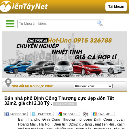
Tài khoản
Nhà đất tại Khu vực khác
Bán nhà phố Định Công Thượng cực đẹp đón Tết
32m2, giá chỉ 2.38 Tỷ .
674 lượt xem
Bán nhà phố Định Công Thượng , phường Định Công , quận
Hoàng Mai , Hà Nội . Diện tích 32m2 x 5 tầng , mặt tiền 4m , cách