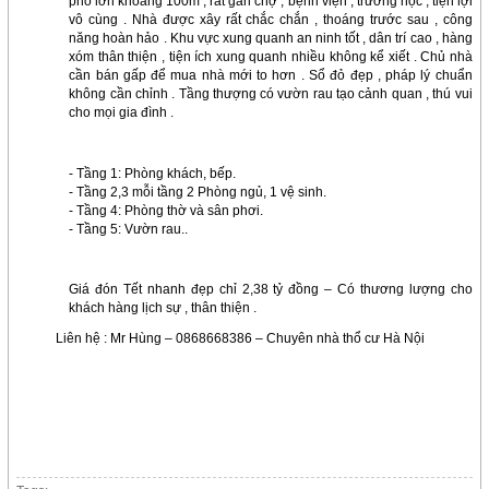
phố lớn khoảng 100m , rất gần chợ , bệnh viện , trường học , tiện lợi
vô cùng . Nhà được xây rất chắc chắn , thoáng trước sau , công
năng hoàn hảo . Khu vực xung quanh an ninh tốt , dân trí cao , hàng
xóm thân thiện , tiện ích xung quanh nhiều không kể xiết . Chủ nhà
cần bán gấp để mua nhà mới to hơn . Sổ đỏ đẹp , pháp lý chuẩn
không cần chỉnh . Tầng thượng có vườn rau tạo cảnh quan , thú vui
cho mọi gia đình .
- Tầng 1: Phòng khách, bếp.
- Tầng 2,3 mỗi tầng 2 Phòng ngủ, 1 vệ sinh.
- Tầng 4: Phòng thờ và sân phơi.
- Tầng 5: Vườn rau.
.
Giá đón Tết nhanh đẹp chỉ 2,38 tỷ đồng – Có thương lượng cho
khách hàng lịch sự , thân thiện .
Liên hệ : Mr Hùng – 0868668386 – Chuyên nhà thổ cư Hà Nội