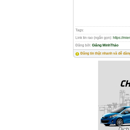
Tags:
Link tin rao (ngắn gọn):
https://mi
Đăng bởi:
Giàng MinhThảo
Đăng tin thật nhanh và dễ dàn