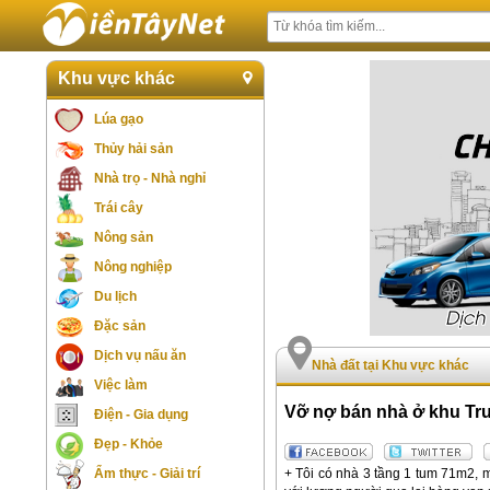
Khu vực khác
Lúa gạo
Thủy hải sản
Nhà trọ - Nhà nghỉ
Trái cây
Nông sản
Nông nghiệp
Du lịch
Đặc sản
Dịch vụ nấu ăn
Nhà đất tại Khu vực khác
Việc làm
Vỡ nợ bán nhà ở khu Tr
Điện - Gia dụng
Đẹp - Khỏe
+ Tôi có nhà 3 tầng 1 tum 71m2, m
Ẩm thực - Giải trí