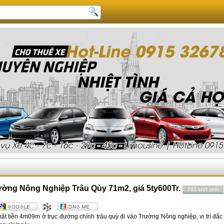
ường Nông Nghiệp Trâu Qùy 71m2, giá 5ty600Tr.
763 lượt xem
ặt tiền 4m09m ở trục đường chính trâu quỳ đi vào Trường Nông nghiệp, vị trí đắ