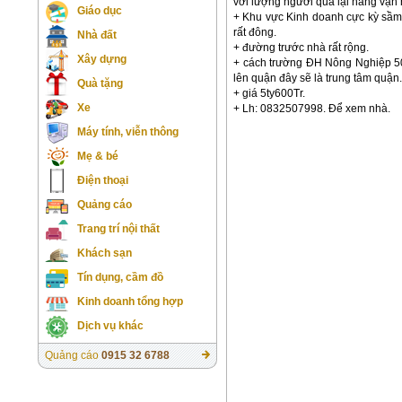
với lượng người qua lại hàng vạn
Giáo dục
+ Khu vực Kinh doanh cực kỳ sầm 
rất đông.
Nhà đất
+ đường trước nhà rất rộng.
Xây dựng
+ cách trường ĐH Nông Nghiệp 50
lên quận đây sẽ là trung tâm quận.
Quà tặng
+ giá 5ty600Tr.
Xe
+ Lh: 0832507998. Để xem nhà.
Máy tính, viễn thông
Mẹ & bé
Điện thoại
Quảng cáo
Trang trí nội thất
Khách sạn
Tín dụng, cầm đồ
Kinh doanh tổng hợp
Dịch vụ khác
Quảng cáo
0915 32 6788