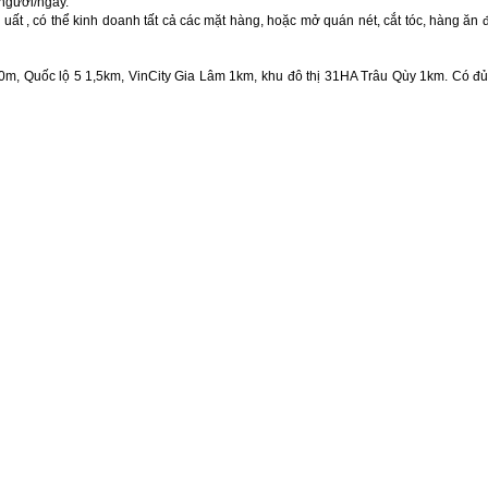
 người/ngày.
uất , có thể kinh doanh tất cả các mặt hàng, hoặc mở quán nét, cắt tóc, hàng 
m, Quốc lộ 5 1,5km, VinCity Gia Lâm 1km, khu đô thị 31HA Trâu Qùy 1km. Có đủ 