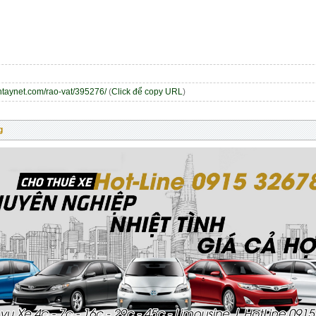
entaynet.com/rao-vat/395276/
(
Click để copy URL
)
g