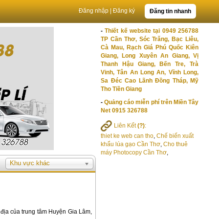
Đăng nhập
|
Đăng ký
Đăng tin nhanh
-
Thiết kế website tại 0949 256788
TP Cần Thơ, Sóc Trăng, Bạc Liêu,
Cà Mau, Rạch Giá Phú Quốc Kiên
Giang, Long Xuyên An Giang, Vị
Thanh Hậu Giang, Bến Tre, Trà
Vinh, Tân An Long An, Vĩnh Long,
Sa Đéc Cao Lãnh Đồng Tháp, Mỹ
Tho Tiền Giang
-
Quảng cáo miễn phí trên Miền Tây
Net 0915 326788
Liên Kết
(?)
:
thiet ke web can tho
,
Chế biến xuất
khẩu lúa gạo Cần Thơ
,
Cho thuê
máy Photocopy Cần Thơ
,
Khu vực khác
c địa của trung tâm Huyện Gia Lâm,