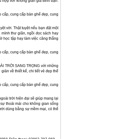
hợp với không gian gia đình bạn.
uyệt vời. Thật tuyệt nếu bạn đặt một
mình thư giãn, ngồi đọc sách hay
ờ học tập hay làm việc căng thẳng
NGOÀI TRỜI SANG TRỌNG với những
n về thiết kế, chi tiết vẻ đẹp thể
oài trời hiện đại sẽ giúp mang lại
 sự thoải mái cho không gian sống
gười dùng bằng sự mềm mại, có thể