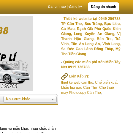
Đăng nhập
|
Đăng ký
Đăng tin nhanh
-
Thiết kế website tại 0949 256788
TP Cần Thơ, Sóc Trăng, Bạc Liêu,
Cà Mau, Rạch Giá Phú Quốc Kiên
Giang, Long Xuyên An Giang, Vị
Thanh Hậu Giang, Bến Tre, Trà
Vinh, Tân An Long An, Vĩnh Long,
Sa Đéc Cao Lãnh Đồng Tháp, Mỹ
Tho Tiền Giang
-
Quảng cáo miễn phí trên Miền Tây
Net 0915 326788
Liên Kết
(?)
:
thiet ke web can tho
,
Chế biến xuất
khẩu lúa gạo Cần Thơ
,
Cho thuê
máy Photocopy Cần Thơ
,
Khu vực khác
dáng và mẫu khác nhau chắc chắn