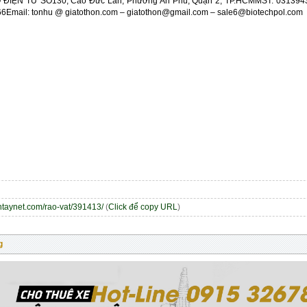
IỆN TỬ SỐ130, Cao Đức Lân, Phường An Phú, Quận 2, TP.HCMMST: 031394395
66Email: tonhu @ giatothon.com – giatothon@gmail.com – sale6@biotechpol.com
entaynet.com/rao-vat/391413/
(
Click để copy URL
)
g