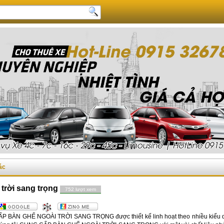
ác
trời sang trọng
752 lượt xem
ẤP BÀN GHẾ NGOÀI TRỜI SANG TRỌNG được thiết kế linh hoạt theo nhiều kiểu 