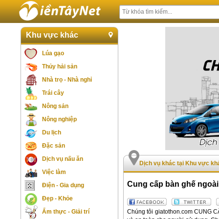
Khu vực khác
Lúa gạo
Thủy hải sản
Nhà trọ - Nhà nghỉ
Trái cây
Nông sản
Nông nghiệp
Du lịch
Đặc sản
Dịch vụ nấu ăn
Dịch vụ khác tại Khu vực kh
Việc làm
Cung cấp bàn ghế ngoài 
Điện - Gia dụng
Đẹp - Khỏe
Chúng tôi giatothon.com CUNG C
Ẩm thực - Giải trí