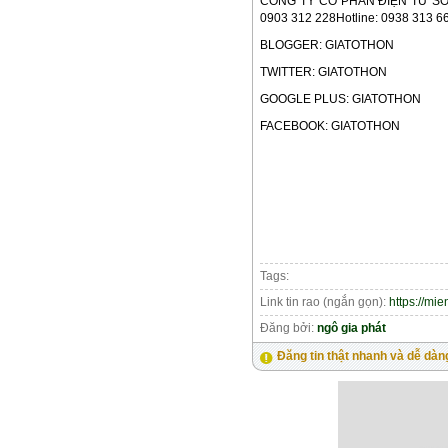
CÔNG TY CỔ PHẦN ĐIỆN TỬ SỐ Đ
0903 312 228Hotline: 0938 313 6
BLOGGER: GIATOTHON
TWITTER: GIATOTHON
GOOGLE PLUS: GIATOTHON
FACEBOOK: GIATOTHON
Tags:
Link tin rao (ngắn gọn):
https://mi
Đăng bởi:
ngô gia phát
Đăng tin thật nhanh và dễ dàn