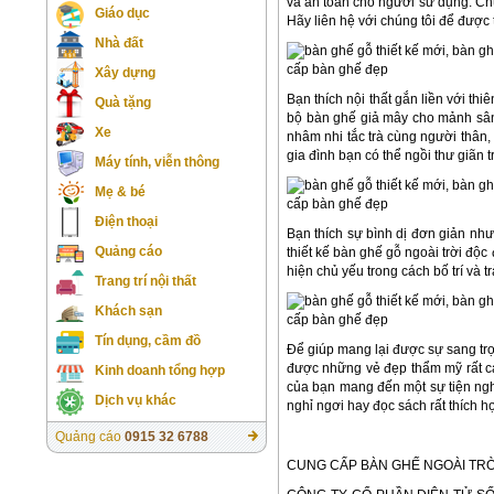
và an toàn cho người sử dụng. C
Giáo dục
Hãy liên hệ với chúng tôi để được 
Nhà đất
Xây dựng
Bạn thích nội thất gắn liền với thi
Quà tặng
bộ bàn ghế giả mây cho mảnh sân
Xe
nhâm nhi tắc trà cùng người thân
gia đình bạn có thể ngồi thư giãn t
Máy tính, viễn thông
Mẹ & bé
Điện thoại
Bạn thích sự bình dị đơn giản 
Quảng cáo
thiết kế bàn ghế gỗ ngoài trời độ
hiện chủ yếu trong cách bố trí và 
Trang trí nội thất
Khách sạn
Tín dụng, cầm đồ
Để giúp mang lại được sự sang trọ
được những vẻ đẹp thẩm mỹ rất ca
Kinh doanh tổng hợp
của bạn mang đến một sự tiện ngh
Dịch vụ khác
nghỉ ngơi hay đọc sách rất thích 
Quảng cáo
0915 32 6788
CUNG CẤP BÀN GHẾ NGOÀI TR