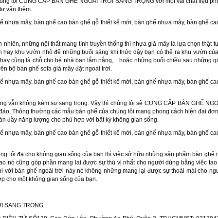
húng tôi CUNG CẤP BÀN GHẾ NGOÀI TRỜI SANG TRỌNG với một vài chất liệu phù 
tư vấn thêm.
ên nhiên, những nội thất mang tính truyền thống thì nhựa giả mây là lựa chọn thật t
 hay khu vườn nhỏ để những buổi sáng khi thức dậy bạn có thể ra khu vườn của 
, hay cũng là chỗ cho bé nhà bạn tắm nắng,…hoặc những buổi chiều sau những gi
rên bộ bàn ghế sofa giả mây đặt ngoài trời.
nhưng vẫn không kém sự sang trọng. Vậy thì chúng tôi sẽ CUNG CẤP BÀN GHẾ 
c đáo. Thông thường các mẫu bàn ghế của chúng tôi mang phong cách hiện đại đơn giả
tràn đầy năng lượng cho phù hợp với bất kỳ không gian sống.
ng tối đa cho không gian sống của bạn thì việc sở hữu những sản phẩm bàn ghế ng
o nó cũng góp phần mang lại được sự thú vị nhất cho người dùng bằng việc tạo
i với bàn ghế ngoài trời này nó không những mang lại được sự thoải mái cho n
hợp cho một không gian sống của bạn.
ỜI SANG TRỌNG