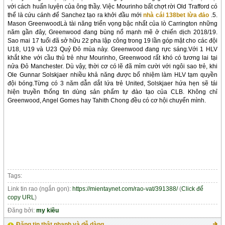
với cách huấn luyện của ông thầy. Việc Mourinho bất chợt rời Old Trafford có
thể là cứu cánh để Sanchez tạo ra khởi đầu mới
nhà cái 138bet lừa đảo
.5.
Mason GreenwoodLà tài năng triển vọng bậc nhất của lò Carrington những
năm gần đây, Greenwood đang bùng nổ mạnh mẽ ở chiến dịch 2018/19.
Sao mai 17 tuổi đã sở hữu 22 pha lập công trong 19 lần góp mặt cho các đội
U18, U19 và U23 Quỷ Đỏ mùa này. Greenwood đang rực sáng.Với 1 HLV
khắt khe với cầu thủ trẻ như Mourinho, Greenwood rất khó có tương lai tại
nửa Đỏ Manchester. Dù vậy, thời cơ có lẽ đã mỉm cười với ngôi sao trẻ, khi
Ole Gunnar Solskjaer nhiều khả năng được bổ nhiệm làm HLV tạm quyền
đội bóng.Từng có 3 năm dẫn dắt lứa trẻ United, Solskjaer hứa hẹn sẽ tái
hiện truyền thống tin dùng sản phẩm tự đào tạo của CLB. Không chỉ
Greenwood, Angel Gomes hay Tahith Chong đều có cơ hội chuyển mình.
Tags:
Link tin rao (ngắn gọn):
https://mientaynet.com/rao-vat/391388/
(
Click để
copy URL
)
Đăng bởi:
my kiều
Đăng tin thật nhanh và dễ dàng