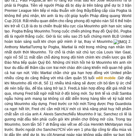
tạo ra.1. Paul PogbaCái tên rõ ràng vui nhất sau khi Jose Mourinho ra đi
phải là Pogba. Tiền vệ người Pháp đã bị đày ải trên băng ghế dự bị 3 trận
Premier League liên tiếp vì mâu thuẫn với ông thầy.Đẳng cấp của Pogba là
không thể phủ nhận, khi anh là trụ cột giúp tuyển Pháp đăng quang World
Cup 2018. Rất nhiều quan diểm cho rằng phong độ nghèo nàn Số 6 thể hiện
khi trở về CLB là do bị chiến thuật tiêu cực của Mourinho giới hạn sức sáng
tạo. Pogba thắng Mourinho.Trong cuộc chiến phòng thay đồ Quỷ Đỏ, Pogba
đã là người thắng cuộc. Giờ là lúc siêu sao 25 tuổi chứng minh BLĐ United
hoàn toàn sáng suốt khi chọn giữ mình ở lại, thay vì Mourinho.
2.
Anthony MartialTương tự Pogba, Martial là một trong những nạn nhân lớn
nhất dưới thời Mourinho. Từ chỗ là chân sút chủ lực của Louis Van Gaal,
ngòi nổ Số 11 mất dần chỗ đứng trong đội hình chính khi chiến lược gia Bồ
Đào Nha tiếp quản Quỷ Đỏ. Những chỉ trích hồi hè từ Mourinho khi anh rời
tour du đấu để thăm cậu con trai mới chào đời càng khiến mối quan hệ giữa
cả hai rạn nứt. Việc Martial chần chừ gia hạn hợp đồng với United phần
nhiều cũng do căng thẳng với nhà cầm quân 55 tuổi
w88 mobile
.Giờ đây
khi Mourinho đã rời đi, Số 11 nhiều khả năng sẽ được cởi bỏ tâm lý ức chế
đè nén bấy lâu, để tỏa sáng trở lại.3. FredLà bản hợp đồng đắt giá nhất hè
qua, nhưng Fred bất ngờ mất hút ở đội bóng mới. Sự tinh tế và chất Samba
ngẫu hứng anh mang lại không có đất diễn trong hàng tiền vệ kỷ luật khô
cứng Mourinho xây dựng. Fred trước cơ hội mới.Từng được Pep Guardiola
ca ngợi hết lời, Fred chỉ cần một HLV mới có khả năng phát huy hết phẩm
chất sẵn có của anh.4. Alexis SanchezNếu Mourinho ở lại, Sanchez có lẽ là
gương mặt đầu tiên phải cuốn gói khi phiên chợ Đông mở cửa. Trong tay
Mourinho, bom tấn Số 7 đi thẳng vào vết xe đổ của Henrikh Mkhitaryan mùa
trước. Bước ngoặt cho Sanchez?Chỉ vỏn vẹn 1 pha lập công từ đầu mùa và
bị đẩy lên ghế dự bị, trụ cột Arsenal ngày nào không giấu diếm sự bực bội