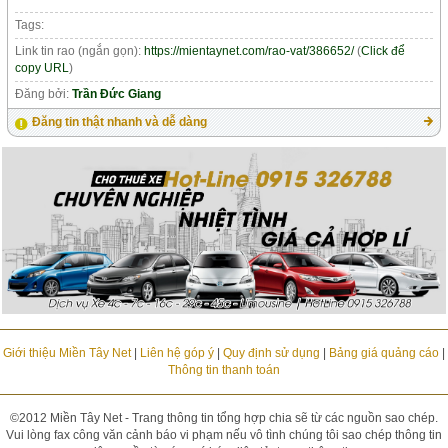
Tags:
Link tin rao (ngắn gọn):
https://mientaynet.com/rao-vat/386652/
(
Click để
copy URL
)
Đăng bởi:
Trần Đức Giang
Đăng tin thật nhanh và dễ dàng
Giới thiệu Miền Tây Net
|
Liên hệ góp ý
|
Quy định sử dụng
|
Bảng giá quảng cáo
|
Thông tin thanh toán
©2012 Miền Tây Net - Trang thông tin tổng hợp chia sẽ từ các nguồn sao chép.
Vui lòng fax công văn cảnh báo vi phạm nếu vô tình chúng tôi sao chép thông tin