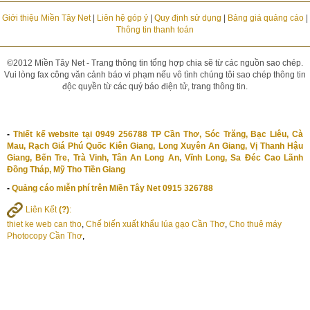
Giới thiệu Miền Tây Net
|
Liên hệ góp ý
|
Quy định sử dụng
|
Bảng giá quảng cáo
|
Thông tin thanh toán
©2012 Miền Tây Net - Trang thông tin tổng hợp chia sẽ từ các nguồn sao chép.
Vui lòng fax công văn cảnh báo vi phạm nếu vô tình chúng tôi sao chép thông tin
độc quyền từ các quý báo điện tử, trang thông tin.
-
Thiết kế website tại 0949 256788 TP Cần Thơ, Sóc Trăng, Bạc Liêu, Cà
Mau, Rạch Giá Phú Quốc Kiên Giang, Long Xuyên An Giang, Vị Thanh Hậu
Giang, Bến Tre, Trà Vinh, Tân An Long An, Vĩnh Long, Sa Đéc Cao Lãnh
Đồng Tháp, Mỹ Tho Tiền Giang
-
Quảng cáo miễn phí trên Miền Tây Net 0915 326788
Liên Kết
(?)
:
thiet ke web can tho
,
Chế biến xuất khẩu lúa gạo Cần Thơ
,
Cho thuê máy
Photocopy Cần Thơ
,