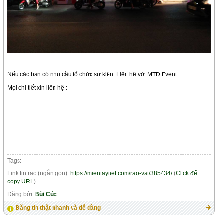
Nếu các bạn có nhu cầu tổ chức sự kiện. Liên hệ với MTD Event:
Mọi chi tiết xin liên hệ :
Tags:
Link tin rao (ngắn gọn):
https://mientaynet.com/rao-vat/385434/
(
Click để
copy URL
)
Đăng bởi:
Bùi Cúc
Đăng tin thật nhanh và dễ dàng